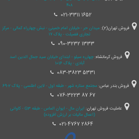
۴۰۸
021-3311 1652
فروش تهران(2):
میدان حر - خیابان امام خمینی - نبش چهارراه کمالی - مرکز
تجاری فضیلت - پلاک ۱۷
090-3232 1333
فروش کرمانشاه:
چهارره سیلو - ابتدای خیابان سید جمال ‌الدین اسد
آبادی - پلاک 1016
083-3823 5331
فروش بندر عباس:
مجتمع ستاره شهر - طبقه اول - لاین اطلسی - پلاک 2-69
076-3223 87 67
عاملیت فروش تهران:
ایران مال - ایوان الماس - طبقه G3 - کاوانی
(اعمال مالیات بر ارزش افزوده)
021-4767 2864