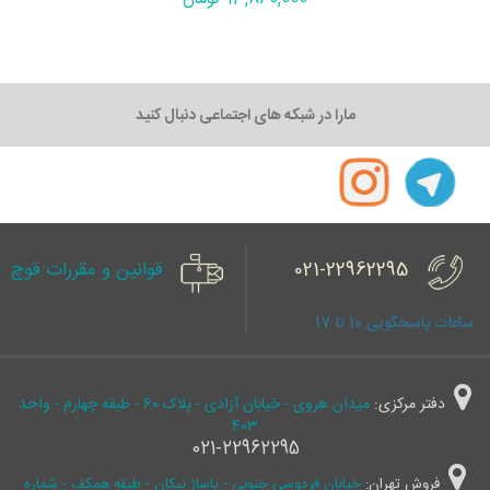
مارا در شبکه های اجتماعی دنبال کنید
021-22962295
قوانین و مقررات قوچ
ساعات پاسخگویی 10 تا 17
دفتر مرکزی:
میدان هروی - خیابان آزادی - پلاک 60 - طبقه چهارم - واحد
403
021-22962295
فروش تهران:
خیابان فردوسی جنوبی - پاساژ نیکان - طبقه همکف - شماره