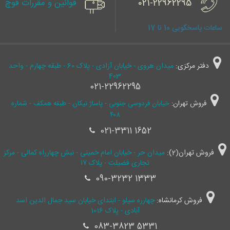
021-22962295
قوانین و مقررات قوچ
ساعات پاسخگویی 10 تا 17
دفتر مرکزی:
میدان هروی - خیابان آزادی - پلاک 60 - طبقه چهارم - واحد
403
021-22962295
فروش تهران:
خیابان فردوسی جنوبی - پاساژ نیکان - طبقه همکف - شماره
۴۰۸
021-3311 1652
فروش تهران(2):
میدان حر - خیابان امام خمینی - نبش چهارراه کمالی - مرکز
تجاری فضیلت - پلاک ۱۷
090-3232 1333
فروش کرمانشاه:
چهارره سیلو - ابتدای خیابان سید جمال ‌الدین اسد
آبادی - پلاک 1016
083-3823 5331