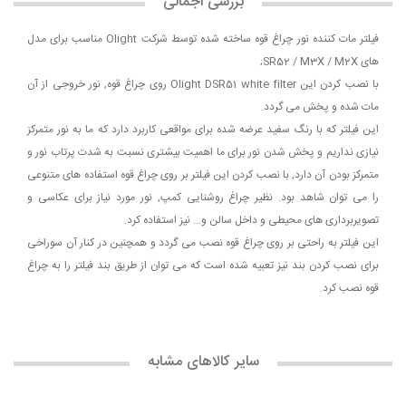
بررسی اجمالی
فیلتر مات کننده نور چراغ قوه ساخته شده توسط شرکت Olight مناسب برای مدل
های SR52 / M3X / M2X;
با نصب کردن این Olight DSR51 white filter روی چراغ قوه, نور خروجی از آن
مات شده و پخش می گردد.
این فیلتر که با رنگ سفید عرضه شده برای مواقعی کاربرد دارد که ما به نور متمرکز
نیازی نداریم و پخش شدن نور برای ما اهمیت بیشتری نسبت به شدت پرتاب نور و
متمرکز بودن آن دارد, با نصب کردن این فیلتر بر روی چراغ قوه استفاده های متنوعی
را می توان شاهد بود. نظیر چراغ روشنایی کمپ, نور مورد نیاز برای عکاسی و
تصویربرداری های محیطی و داخل سالن و... نیز استفاده کرد.
این فیلتر به راحتی بر روی چراغ قوه نصب می گردد و همچنین در کنار آن سوراخی
برای نصب کردن بند نیز تعبیه شده است که می توان از طریق بند فیلتر را به چراغ
قوه نصب کرد.
سایر کالاهای مشابه