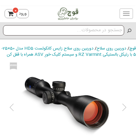
0
ورود
Toggle
navigation
قوچ
/
دوربین روی سلاح
/
دوربین روی سلاح زایس کانکوئست HD5 مدل 50×25-
5 با رتیکل بالستیکی RZ Varmint و سیستم کلیک خورِ ASV همراه با قفل کن
ious
Next