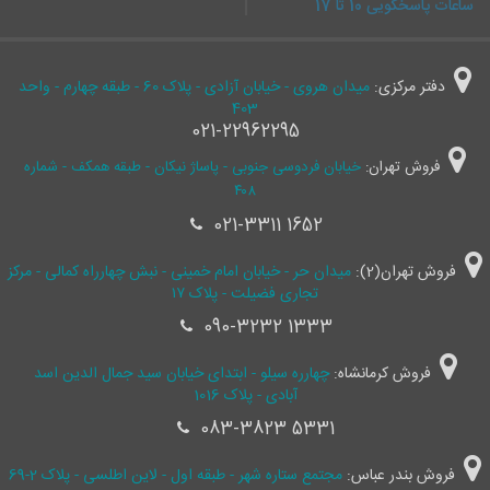
ساعات پاسخگویی 10 تا 17
دفتر مرکزی:
میدان هروی - خیابان آزادی - پلاک 60 - طبقه چهارم - واحد
403
021-22962295
فروش تهران:
خیابان فردوسی جنوبی - پاساژ نیکان - طبقه همکف - شماره
۴۰۸
021-3311 1652
فروش تهران(2):
میدان حر - خیابان امام خمینی - نبش چهارراه کمالی - مرکز
تجاری فضیلت - پلاک ۱۷
090-3232 1333
فروش کرمانشاه:
چهارره سیلو - ابتدای خیابان سید جمال ‌الدین اسد
آبادی - پلاک 1016
083-3823 5331
فروش بندر عباس:
مجتمع ستاره شهر - طبقه اول - لاین اطلسی - پلاک 2-69