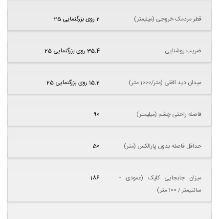
قطر مردمک خروجی (میلیمتر)
2 روی بزرگنمایی 25
ضریب روشنایی
35.4 روی بزرگنمایی 25
میدان دید افقی (متر/1000 متر)
15.2 روی بزرگنمایی 25
فاصله راحتی چشم (میلیمتر)
90
حداقل فاصله بدون پارالکس (متر)
50
میزان جابجایی کلیک (عمودی -
186
سانتیمتر / 100 متر)