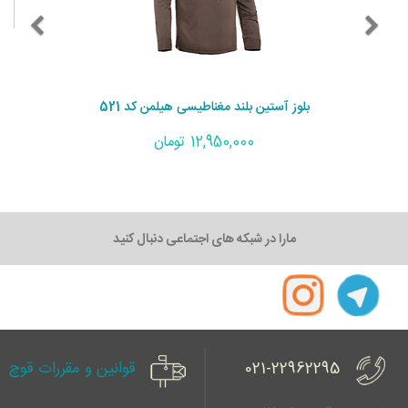
میلی
بلوز آستین بلند مغناطیسی هیلمن کد 521
12,950,000 تومان
مارا در شبکه های اجتماعی دنبال کنید
021-22962295
قوانین و مقررات قوچ