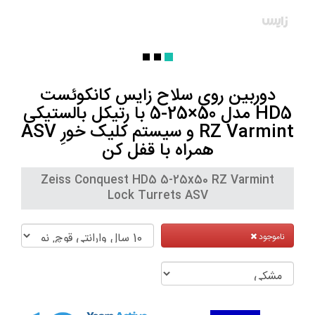
دوربین روی سلاح زایس کانکوئست
HD5 مدل 50×25-5 با رتیکل بالستیکی
RZ Varmint و سیستم کلیک خورِ ASV
همراه با قفل کن
Zeiss Conquest HD5 5-25x50 RZ Varmint
Lock Turrets ASV
ناموجود