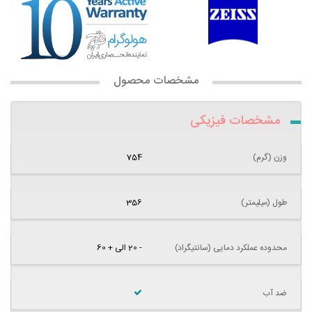
مشخصات محصول
مشخصات فیزیکی
وزن (گرم)
754
طول (میلیمتر)
356
محدوده عملکرد دمایی (سانتیگراد)
- 20 الی + 60
ضد آب