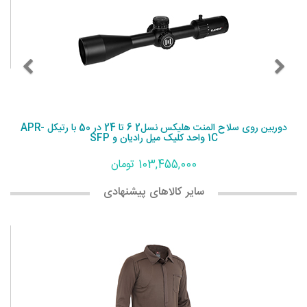
دوربین روی سلاح المنت هلیکس نسل2 6 تا 24 در 50 با رتیکل APR-
1C واحد کلیک میل رادیان و SFP
103,455,000 تومان
سایر کالاهای پیشنهادی