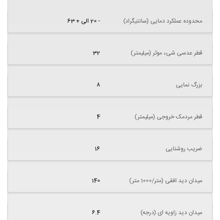
محدوده عملکرد دمایی (سانتیگراد)
- 20 الی + 63
قطر عدسی شیء موثر (میلیمتر)
32
بزرگ نمایی
8
قطر مردمک خروجی (میلیمتر)
4
ضریب روشنایی
16
میدان دید افقی (متر/1000 متر)
140
میدان دید زاویه ای (درجه)
6.4