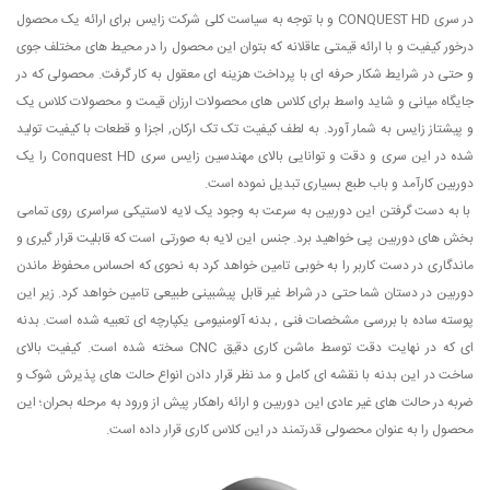
در سری CONQUEST HD و با توجه به سیاست کلی شرکت زایس برای ارائه یک محصول
درخور کیفیت و با ارائه قیمتی عاقلانه که بتوان این محصول را در محیط های مختلف جوی
و حتی در شرایط شکار حرفه ای با پرداخت هزینه ای معقول به کار گرفت. محصولی که در
جایگاه میانی و شاید واسط برای کلاس های محصولات ارزان قیمت و محصولات کلاس یک
و پیشتاز زایس به شمار آورد. به لطف کیفیت تک تک ارکان, اجزا و قطعات با کیفیت تولید
شده در این سری و دقت و توانایی بالای مهندسین زایس سری Conquest HD را یک
دوربین کارآمد و باب طبع بسیاری تبدیل نموده است.
با به دست گرفتن این دوربین به سرعت به وجود یک لایه لاستیکی سراسری روی تمامی
بخش های دوربین پی خواهید برد. جنس این لایه به صورتی است که قابلیت قرار گیری و
ماندگاری در دست کاربر را به خوبی تامین خواهد کرد به نحوی که احساس محفوظ ماندن
دوربین در دستان شما حتی در شراط غیر قابل پیشبینی طبیعی تامین خواهد کرد. زیر این
پوسته ساده با بررسی مشخصات فنی , بدنه آلومنیومی یکپارچه ای تعبیه شده است. بدنه
ای که در نهایت دقت توسط ماشن کاری دقیق CNC سخته شده است. کیفیت بالای
ساخت در این بدنه با نقشه ای کامل و مد نظر قرار دادن انواع حالت های پذیرش شوک و
ضربه در حالت های غیر عادی این دوربین و ارائه راهکار پیش از ورود به مرحله بحران؛ این
محصول را به عنوان محصولی قدرتمند در این کلاس کاری قرار داده است.