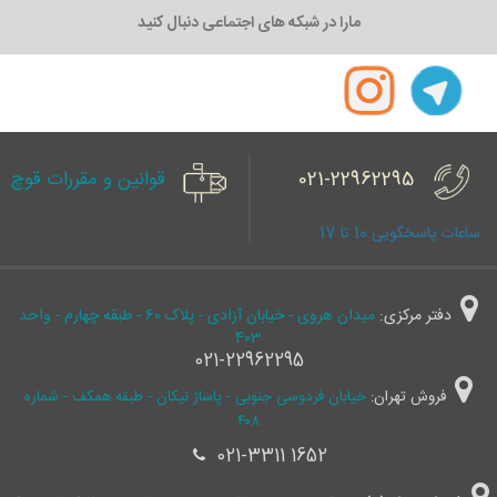
مارا در شبکه های اجتماعی دنبال کنید
021-22962295
قوانین و مقررات قوچ
ساعات پاسخگویی 10 تا 17
دفتر مرکزی:
میدان هروی - خیابان آزادی - پلاک 60 - طبقه چهارم - واحد
403
021-22962295
فروش تهران:
خیابان فردوسی جنوبی - پاساژ نیکان - طبقه همکف - شماره
۴۰۸
021-3311 1652