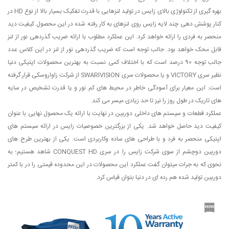
بهره گیری از تکنولوژی بالای زایس در تولید لنزهایی با قدرت تفکیک بسیار بالا از نوع HD در
کنار پوشش دهی چند لایه زایس روی لنزهای به کار رفته شده در این محصول کیفیت دید
منحصر به فردی را ارائه خواهد کرد. این عملکرد مطلوب با ارائه ضریب گذردهی نور از لنز
قابل محک خواهد بود. جالب توجه است که ضریب گذردهی نور از لنز در این کلاس عدد
جالب توجه 90 درصد است که با اختلاف کمی نسبت به بهترین محصولات اپتیکی دنیا
نظیر سری VICTORY و یا محصولات سری SWARIVISION از شرکت زاواروسکی قرار گرفته
است. این معیار برای آسودگی خاطر در محیط های کم نور و یا قدرت تشخیص در سایه
های تاریک در طول روز را نیز تا حد زیادی میسر می کند.
عملکرد قطعات و سیستم های داخلی دوربین در نهایت با ارائه یک محصول نهایی با عنوان
کیفیت دید حاصل خواهد شد. یکی از بزرگترین خصوصیات زایس در ارائه سیستم های
اپتیکی منحصر به فرد و با طراحی های ساده وکاربردی است. یکی از بهترین طرح های
دوربین دوچشم از سوی شرکت زایس را در سری CONQUEST HD شاهد هستیم؛ به
نحوی که به جرات میتوان گفت عملکرد این محصولات در این محدوده قیمتی را در با کمتر
دوربین تولید شده هم رده ای در دنیا بتوان قیاس کرد.