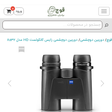
0
ورود
Toggle
navigation
قوچ
/
دوربین دوچشمی
/
دوربین دوچشمی زایس کانکوئست HD مدل 8x32
ious
Next