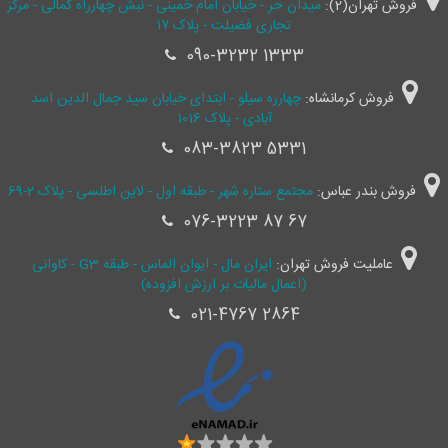
فروش تهران(2):
میدان حر - خیابان امام خمینی - نبش چهارراه کمالی - مرکز
تجاری فضیلت - پلاک ۱۷
090-3232 1333
فروش کرمانشاه:
چهارره سیلو - ابتدای خیابان سید جمال ‌الدین اسد
آبادی - پلاک 1016
083-3823 5331
فروش بندر عباس:
مجتمع ستاره شهر - طبقه اول - لاین اطلسی - پلاک 2-69
076-3223 87 67
عاملیت فروش تهران:
ایران مال - ایوان الماس - طبقه G3 - کاوانی
(اعمال مالیات بر ارزش افزوده)
021-4767 2864