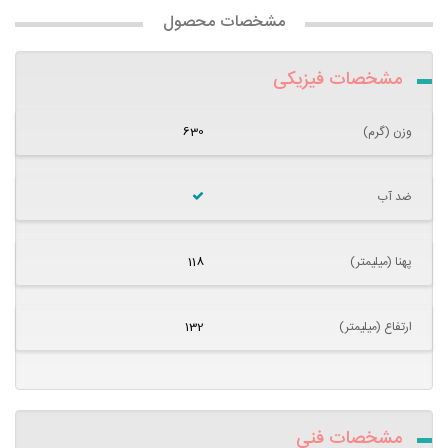
مشخصات محصول
مشخصات فیزیکی
وزن (گرم)
630
ضد آب
پهنا (میلیمتر)
118
ارتفاع (میلیمتر)
132
مشخصات فنی