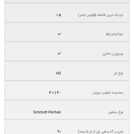
نزدیک ترین فاصله فوکوس (متر)
1.5
LotuTec®
نیتروژن داخلی
نوع لنز
HD
محدوده تنظیم دیوپتر
- 4 | + 4
نوع منشور
Schmidt-Pechan
ضریب گذردهی نور از لنز (درصد)
90