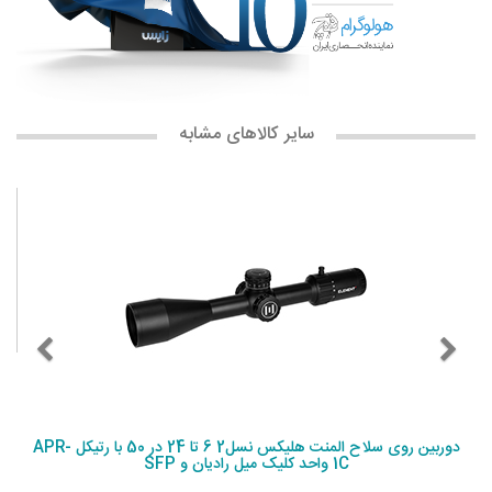
سایر کالاهای مشابه
دوربین روی سلاح المنت هلیکس نسل2 6 تا 24 در 50 با رتیکل APR-
1C واحد کلیک میل رادیان و SFP