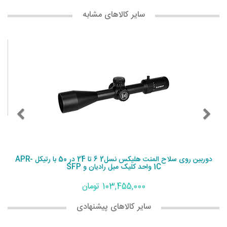
سایر کالاهای مشابه
دوربین روی سلاح المنت هلیکس نسل2 6 تا 24 در 50 با رتیکل APR-
1C واحد کلیک میل رادیان و SFP
103,455,000 تومان
سایر کالاهای پیشنهادی