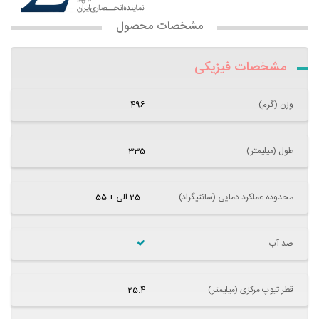
مشخصات محصول
مشخصات فیزیکی
وزن (گرم)
496
طول (میلیمتر)
335
محدوده عملکرد دمایی (سانتیگراد)
- 25 الی + 55
ضد آب
قطر تیوپ مرکزی (میلیمتر)
25.4