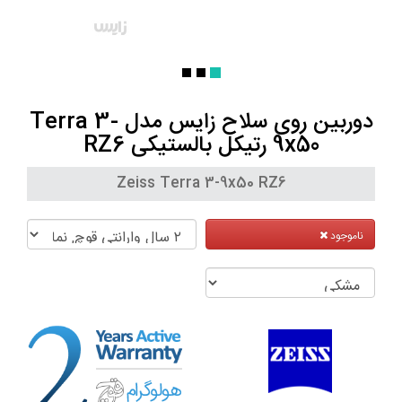
دوربین روی سلاح زایس مدل Terra 3-
9x50 رتیکل بالستیکی RZ6
Zeiss Terra 3-9x50 RZ6
ناموجود