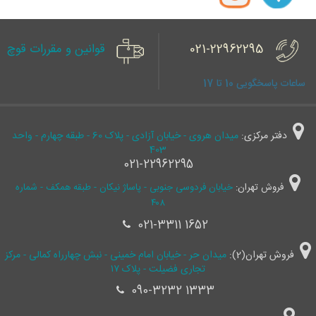
021-22962295
قوانین و مقررات قوچ
ساعات پاسخگویی 10 تا 17
دفتر مرکزی:
میدان هروی - خیابان آزادی - پلاک 60 - طبقه چهارم - واحد
403
021-22962295
فروش تهران:
خیابان فردوسی جنوبی - پاساژ نیکان - طبقه همکف - شماره
۴۰۸
021-3311 1652
فروش تهران(2):
میدان حر - خیابان امام خمینی - نبش چهارراه کمالی - مرکز
تجاری فضیلت - پلاک ۱۷
090-3232 1333