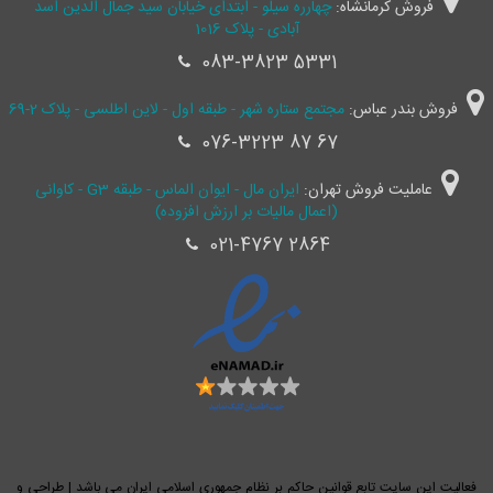
فروش کرمانشاه:
چهارره سیلو - ابتدای خیابان سید جمال ‌الدین اسد
آبادی - پلاک 1016
083-3823 5331
فروش بندر عباس:
مجتمع ستاره شهر - طبقه اول - لاین اطلسی - پلاک 2-69
076-3223 87 67
عاملیت فروش تهران:
ایران مال - ایوان الماس - طبقه G3 - کاوانی
(اعمال مالیات بر ارزش افزوده)
021-4767 2864
فعالیت این سایت تابع قوانین حاکم بر نظام جمهوری اسلامی ایران می باشد | طراحی و