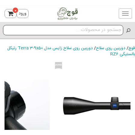
0
ورود
Toggle
navigation
قوچ
/
دوربین روی سلاح
/
دوربین روی سلاح زایس مدل Terra 3-9x50 رتیکل
بالستیکی RZ6
ious
Next