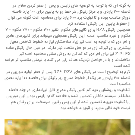
به گونه ای که با توجه به توصیه های زایس و پس از صفر کردن سلاح در
فاصله 200 یاردی و با مرکز رتیکل, هر خط رو به پایین برای 100 یارد فاصله
دورتر مناسب بوده و تا نهایت برد 600 یارد برای محاسبه افت گلوله می توان
از خطوط پایین این رتیکل استفاده کرد.
همچنین رتیکل RZ8 برای کالیبرهای مگنوم نظیر 300 مگنوم - 270 مگنوم - 7
مگنوم و غیره مناسب است. این رتیکل همچنین میتواند برای کالیبرهای عادی
و افرادی که با توجه به افت تیر زیاد سلاحشان نیاز به خطوط شاخص معیار
بیشتری برای تیراندازی در فواصل متعدد نیاز دارند. در عین حال رتیکل ساده
Z-PLEX نیز برای افرادی که کماکان به روش سنتی محاسبه افت تیر
علاقمندند و یا در فواصل نزدیک هدف زنی می کنند با قیمتی مناسب تر عرضه
شده است.
لازم به توضیح است در رتیکل های RZ6 RZ8 پس از صفر اولیه دوربین در
فاصله 200 یاردی, هر یک از خطوط مدرج زیر رتیکل برای فاصله 100 یارد بعدی
مناسب است.
شفافیت و روشنایی دید کم نظیر, رتیکل مدرج قابل تیراندازی در چند فاصله
مختلف, سیستم داخلی تضمین شده و خلاصه کلام؛ زایس بودن این دوربین
, با کیفیت دیرینه تضمین شده از این پس رقیبی سرسخت برای رقبای هم
قیمت خود نظیر مئوپتا و لئوپولد خواهد بود.