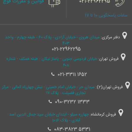
021-22962295
قوانین و مقررات قوچ
ساعات پاسخگویی 10 تا 17
دفتر مرکزی:
میدان هروی - خیابان آزادی - پلاک 60 - طبقه چهارم - واحد
403
021-22962295
فروش تهران:
خیابان فردوسی جنوبی - پاساژ نیکان - طبقه همکف - شماره
۴۰۸
021-3311 1652
فروش تهران(2):
میدان حر - خیابان امام خمینی - نبش چهارراه کمالی - مرکز
تجاری فضیلت - پلاک ۱۷
090-3232 1333
فروش کرمانشاه:
چهارره سیلو - ابتدای خیابان سید جمال ‌الدین اسد
آبادی - پلاک 1016
083-3823 5331