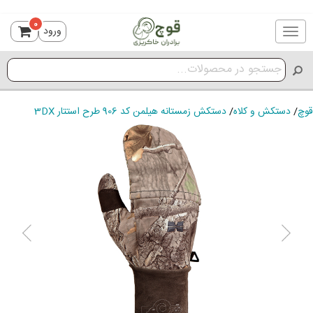
0
ورود
Toggle
navigation
قوچ
/
دستکش و کلاه
/
دستکش زمستانه هیلمن کد 906 طرح استتار 3DX
ious
Next