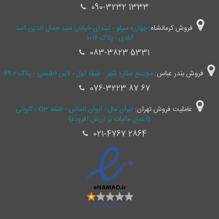
090-3232 1333
فروش کرمانشاه:
چهارره سیلو - ابتدای خیابان سید جمال ‌الدین اسد
آبادی - پلاک 1016
083-3823 5331
فروش بندر عباس:
مجتمع ستاره شهر - طبقه اول - لاین اطلسی - پلاک 2-69
076-3223 87 67
عاملیت فروش تهران:
ایران مال - ایوان الماس - طبقه G3 - کاوانی
(اعمال مالیات بر ارزش افزوده)
021-4767 2864