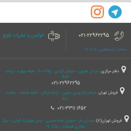
021-22962295
قوانین و مقررات قوچ
ساعات پاسخگویی 10 تا 17
دفتر مرکزی:
میدان هروی - خیابان آزادی - پلاک 60 - طبقه چهارم - واحد
403
021-22962295
فروش تهران:
خیابان فردوسی جنوبی - پاساژ نیکان - طبقه همکف - شماره
۴۰۸
021-3311 1652
فروش تهران(2):
میدان حر - خیابان امام خمینی - نبش چهارراه کمالی - مرکز
تجاری فضیلت - پلاک ۱۷