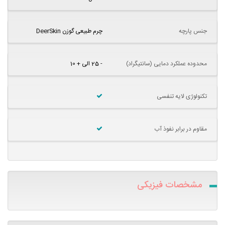
جنس پارچه
چرم طبیعی گوزن DeerSkin
محدوده عملکرد دمایی (سانتیگراد)
- 25 الی + 10
تکنولوژی لایه تنفسی
مقاوم در برابر نفوذ آب
مشخصات فیزیکی