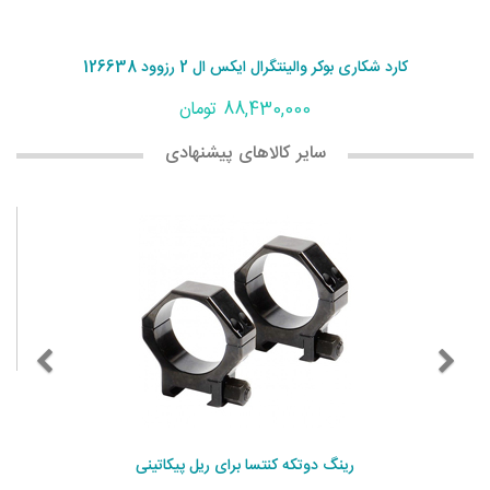
کارد شکاری بوکر والینتگرال ایکس ال 2 رزوود 126638
88,430,000 تومان
سایر کالاهای پیشنهادی
رینگ دوتکه کنتسا برای ریل پیکاتینی