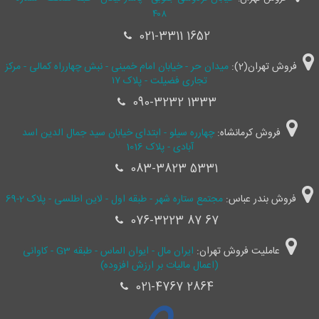
۴۰۸
021-3311 1652
فروش تهران(2):
میدان حر - خیابان امام خمینی - نبش چهارراه کمالی - مرکز
تجاری فضیلت - پلاک ۱۷
090-3232 1333
فروش کرمانشاه:
چهارره سیلو - ابتدای خیابان سید جمال ‌الدین اسد
آبادی - پلاک 1016
083-3823 5331
فروش بندر عباس:
مجتمع ستاره شهر - طبقه اول - لاین اطلسی - پلاک 2-69
076-3223 87 67
عاملیت فروش تهران:
ایران مال - ایوان الماس - طبقه G3 - کاوانی
(اعمال مالیات بر ارزش افزوده)
021-4767 2864