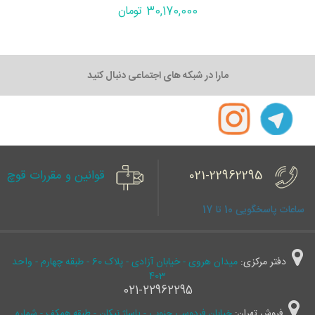
30,170,000 تومان
مارا در شبکه های اجتماعی دنبال کنید
021-22962295
قوانین و مقررات قوچ
ساعات پاسخگویی 10 تا 17
دفتر مرکزی:
میدان هروی - خیابان آزادی - پلاک 60 - طبقه چهارم - واحد
403
021-22962295
فروش تهران:
خیابان فردوسی جنوبی - پاساژ نیکان - طبقه همکف - شماره