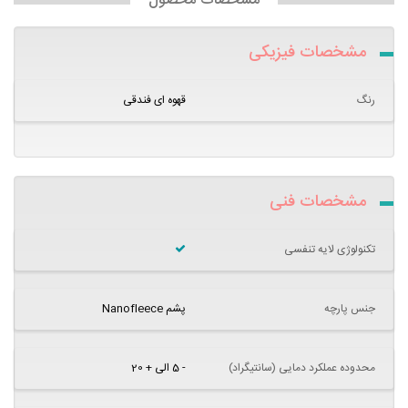
مشخصات محصول
مشخصات فیزیکی
رنگ
قهوه ای فندقی
مشخصات فنی
تکنولوژی لایه تنفسی
جنس پارچه
پشم Nanofleece
محدوده عملکرد دمایی (سانتیگراد)
- 5 الی + 20