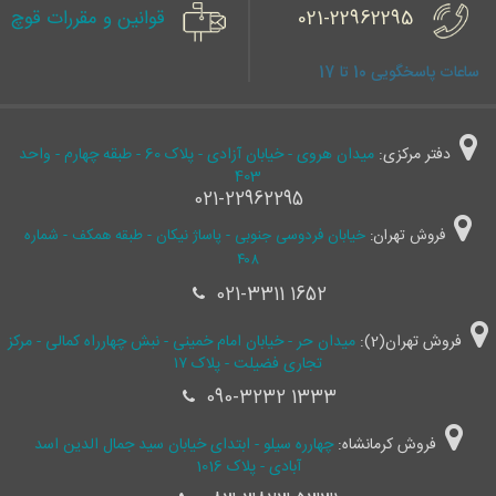
021-22962295
قوانین و مقررات قوچ
ساعات پاسخگویی 10 تا 17
دفتر مرکزی:
میدان هروی - خیابان آزادی - پلاک 60 - طبقه چهارم - واحد
403
021-22962295
فروش تهران:
خیابان فردوسی جنوبی - پاساژ نیکان - طبقه همکف - شماره
۴۰۸
021-3311 1652
فروش تهران(2):
میدان حر - خیابان امام خمینی - نبش چهارراه کمالی - مرکز
تجاری فضیلت - پلاک ۱۷
090-3232 1333
فروش کرمانشاه:
چهارره سیلو - ابتدای خیابان سید جمال ‌الدین اسد
آبادی - پلاک 1016