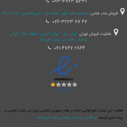
083-3823 5331
فروش بندر عباس:
مجتمع ستاره شهر - طبقه اول - لاین اطلسی - پلاک 2-69
076-3223 87 67
عاملیت فروش تهران:
ایران مال - ایوان الماس - طبقه G3 - کاوانی
(اعمال مالیات بر ارزش افزوده)
021-4767 2864
فعالیت این سایت تابع قوانین حاکم بر نظام جمهوری اسلامی ایران می باشد | طراحی و
پیاده سازی توسط :
پیشگامان ایده نگار
(طراحی سایت کرمانشاه)