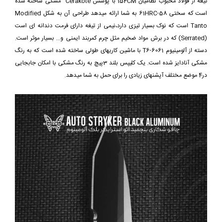
تیغه از فولاد محبوب نظامیان 154CM با پوشش Cerakote مشکی ساخته شده
است که سختی 58-61HRC به شما ارائه میدهد طراحی آن به شکل Modified
Tanto است که نوک بسیار تیزی دارد،نیمی از تیغه دارای فرمت دندانه ای است
(Serrated) که در برش مواد ضخیم مثل چرم کمربند ایمنی و... بسیار موثر است.
دسته از آلومینیوم 6061-T6 با ماشین کاریهای طولی ساخته شده است که به رنگ
مشکی آنادایز شده است. یک کلیپس بلند 3پیچ به رنگ مشکی با امکان جابجایی
در4 موضع مختلف آپشنهای زیادی را برای حمل به شما میدهد.