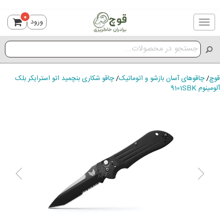
0
ورود
Toggle
navigation
قوچ
/
چاقوهای آسان بازشو و اتوماتیک
/
چاقو شکاری بنچمید اتو استرایکر بلک
آلومینوم 9101SBK
ious
Next