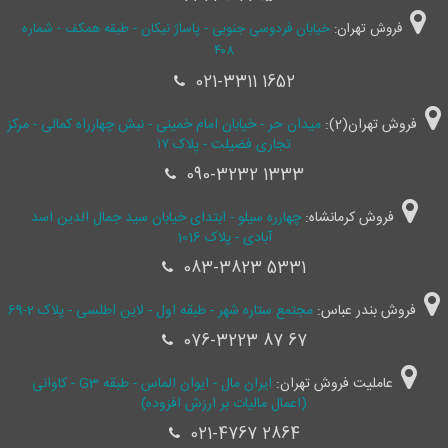
فروش تهران:
خیابان فردوسی جنوبی - پاساژ نیکان - طبقه همکف - شماره
۴۰۸
021-3311 1652
فروش تهران(2):
میدان حر - خیابان امام خمینی - نبش چهارراه کمالی - مرکز
تجاری فضیلت - پلاک ۱۷
090-3232 1333
فروش کرمانشاه:
چهارره سیلو - ابتدای خیابان سید جمال ‌الدین اسد
آبادی - پلاک 1016
083-3823 5331
فروش بندر عباس:
مجتمع ستاره شهر - طبقه اول - لاین اطلسی - پلاک 2-69
076-3223 87 67
عاملیت فروش تهران:
ایران مال - ایوان الماس - طبقه G3 - کاوانی
(اعمال مالیات بر ارزش افزوده)
021-4767 2864