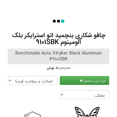
چاقو شکاری بنچمید اتو استرایکر بلک
آلومینوم 9101SBK
Benchmade Auto Stryker Black Aluminum
#9101SBK
80,000,000 تومان
خرید این محصول