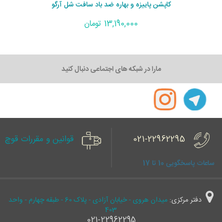
کاپشن پاییزه و بهاره ضد باد سافت شل آرگو
13,190,000 تومان
مارا در شبکه های اجتماعی دنبال کنید
021-22962295
قوانین و مقررات قوچ
ساعات پاسخگویی 10 تا 17
دفتر مرکزی:
میدان هروی - خیابان آزادی - پلاک 60 - طبقه چهارم - واحد
403
021-22962295