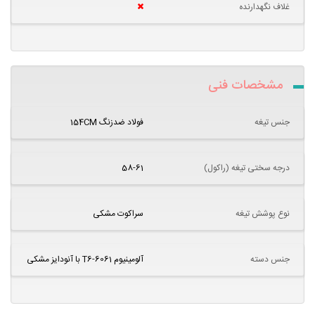
غلاف نگهدارنده
مشخصات فنی
جنس تیغه
فولاد ضدزنگ 154CM
درجه سختی تیغه (راکول)
58-61
نوع پوشش تیغه
سراکوت مشکی
جنس دسته
آلومینیوم 6061-T6 با آنودایز مشکی