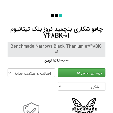
چاقو شکاری بنچمید نروز بلک تیتانیوم
748BK-01
Benchmade Narrows Black Titanium #748BK-
01
159,100,000 تومان
خرید این محصول