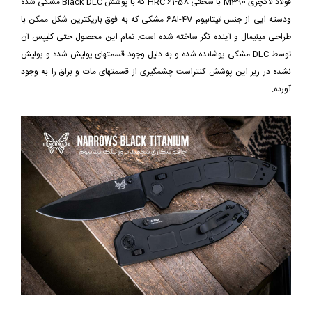
فولاد لاکچری M390 با سختی 58-61 HRC که با پوشش Black DLC مشکی شده
ودسته ایی از جنس تیتانیوم 6Al-4V مشکی که به فوق باریکترین شکل ممکن با
طراحی مینیمال و آینده نگر ساخته شده است. تمام این محصول حتی کلیپس آن
توسط DLC مشکی پوشانده شده و به دلیل وجود قسمتهای پولیش شده و پولیش
نشده در زیر این پوشش کنتراست چشمگیری از قسمتهای مات و براق را به وجود
آورده.