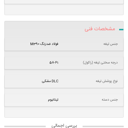
مشخصات فنی
جنس تیغه
فولاد ضدزنگ M390
درجه سختی تیغه (راکول)
58-61
نوع پوشش تیغه
DLC مشکی
جنس دسته
تیتانیوم
بررسی اجمالی