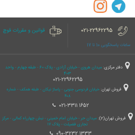
021-22962295
قوانین و مقررات قوچ
ساعات پاسخگویی 10 تا 17
دفتر مرکزی:
میدان هروی - خیابان آزادی - پلاک 60 - طبقه چهارم - واحد
403
021-22962295
فروش تهران:
خیابان فردوسی جنوبی - پاساژ نیکان - طبقه همکف - شماره
۴۰۸
021-3311 1652
فروش تهران(2):
میدان حر - خیابان امام خمینی - نبش چهارراه کمالی - مرکز
تجاری فضیلت - پلاک ۱۷
090-3232 1333