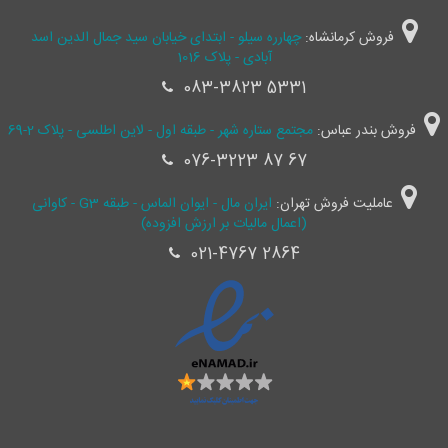
فروش کرمانشاه:
چهارره سیلو - ابتدای خیابان سید جمال ‌الدین اسد
آبادی - پلاک 1016
083-3823 5331
فروش بندر عباس:
مجتمع ستاره شهر - طبقه اول - لاین اطلسی - پلاک 2-69
076-3223 87 67
عاملیت فروش تهران:
ایران مال - ایوان الماس - طبقه G3 - کاوانی
(اعمال مالیات بر ارزش افزوده)
021-4767 2864