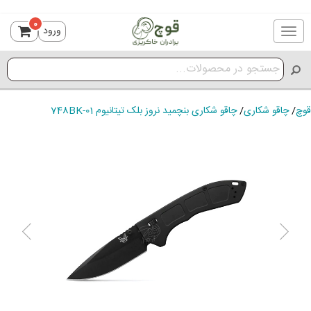
0
ورود
Toggle
navigation
قوچ
/
چاقو شکاری
/
چاقو شکاری بنچمید نروز بلک تیتانیوم 748BK-01
ious
Next