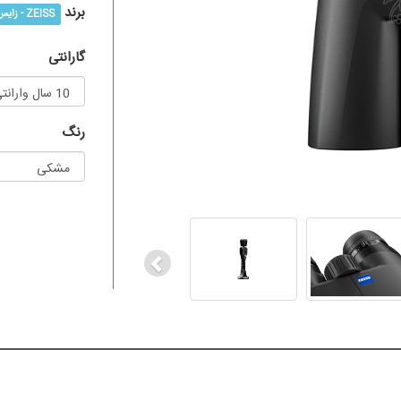
برند
ZEISS - زایس
گارانتی
رنگ
Previous