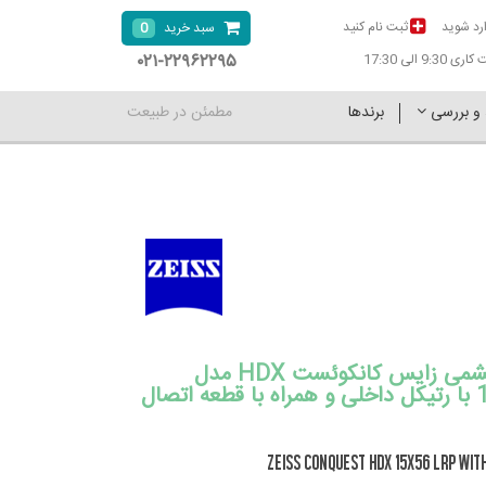
رد شوید
ثبت نام کنید
0
سبد خرید
۰۲۱-۲۲۹۶۲۲۹۵
9:30 الی 17:30
 و بررسی
برندها
مطمئن در طبیعت
دوربین دوچشمی زایس کانکوئست HDX مدل
15x56 LRP با رتیکل داخلی و همراه با قطعه اتصال
ZEISS Conquest HDX 15x56 LRP wit