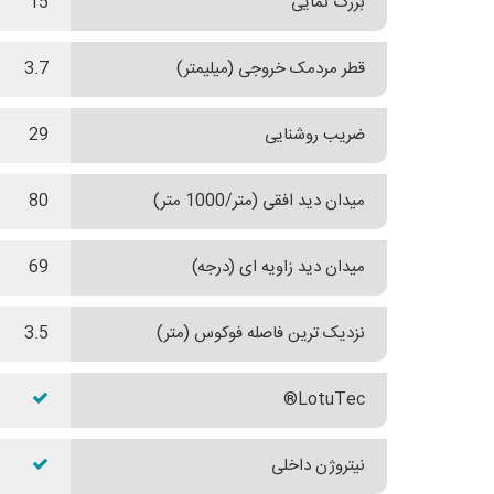
بزرگ نمایی
15
قطر مردمک خروجی (میلیمتر)
3.7
ضریب روشنایی
29
میدان دید افقی (متر/1000 متر)
80
میدان دید زاویه ای (درجه)
69
نزدیک ترین فاصله فوکوس (متر)
3.5
LotuTec®
نیتروژن داخلی