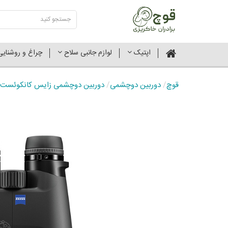
اپتیک
لوازم جانبی سلاح
چراغ و روشنای
قوچ
/
دوربین دوچشمی
/
دوربین دوچشمی زایس کانکوئست HDX مدل 15x56 LRP با رتیکل داخلی و همراه با قطعه اتصال به سه پای