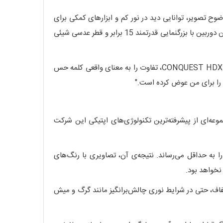
 تصویر، توانایی دید در نور کم و ابزارهای کمکی برای
تیراندازی دقیق، حرف اول را می‌زنند. دوربین CONQUEST HDX 15x56 LRP دقیقاً برای پاسخ به همین نیازها طراحی شده است. این دوربین با بزرگنمایی قدرتمند 15 برابر و قطر عدسی شیئی
"من یک شکارچی حرفه‌ای هستم و سال‌ها از دوربین‌های مختلفی استفاده کرده‌am. بعد از خرید زایس CONQUEST HDX 15x56، تفاوت را به معنای واقعی کلمه حس
ی را برای من عوض کرده است."
هر چیز مدیون کیفیت بی‌رقیب لنزهای آن است. در مدل CONQUEST HDX 15x56 LRP نیز از مجموعه‌ای از پیشرفته‌ترین تکنولوژی‌های اپتیکی این شرکت
ا به حداقل می‌رساند. نتیجه‌ی آن، تصاویری با رنگ‌های
نخواهد بود.
ننده تصاویری روشن و شفاف، حتی در شرایط نوری چالش‌برانگیز مانند گرگ و میش