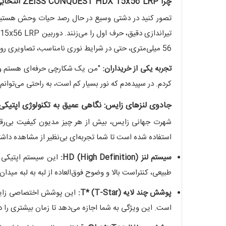
چرا ZEISS CONQUEST HDX 15x56 LRP انتخابی بی‌نظیر است؟
تصور کنید در دشتی وسیع در حال رصد حیات وحش هستید یا
56 میلی‌متری، حتی در شرایط نوری نامناسب، تصاویری روشن و شفاف را به چشمان شما هدیه می‌دهد.
تجربه یکی از خریداران:
کردم. در سپیده‌دم که نور بسیار کم است، به راحتی می‌توا
جادوی لنزهای زایس: نگاهی عمیق به تکنولوژی اپتیکی
استفاده شده است تا شما تجربه‌ای بی‌نظیر از مشاهده داشت
سیستم لنز HD (High Definition):
این سیستم اپتیکی پی
طبیعی، کنتراست بالا و وضوح فوق‌العاده از لبه به لبه می
پوشش چند لایه T* (T-Star):
است. این ویژگی به شما اجازه می‌دهد تا زمان بیشتری را در