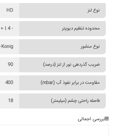
نوع لنز
HD
محدوده تنظیم دیوپتر
- 4 | + 4
نوع منشور
-Konig
ضریب گذردهی نور از لنز (درصد)
90
مقاومت در برابر نفوذ آب (mbar)
400
فاصله راحتی چشم (میلیمتر)
18
بررسی اجمالی