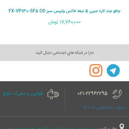
چاقو چند کاره جیبی 5 تیغه فاکس ولپیس سبز FX-VP130-SF5 OD
17,760,000 تومان
مارا در شبکه های اجتماعی دنبال کنید
021-22962295
قوانین و مقررات قوچ
ساعات پاسخگویی 10 تا 17