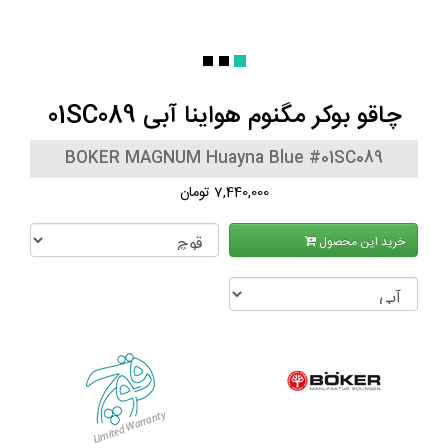
چاقو بوکر مگنوم هواینا آبی 01SC089
BOKER MAGNUM Huayna Blue #01SC089
7,440,000 تومان
خرید این محصول