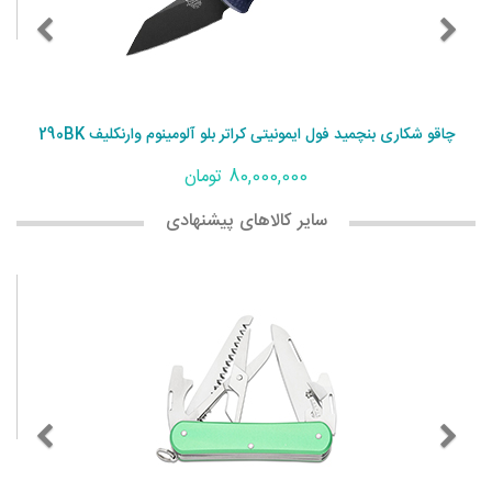
چاقو شکاری بنچمید فول ایمونیتی کراتر بلو آلومینوم وارنکلیف 290BK
80,000,000 تومان
سایر کالاهای پیشنهادی