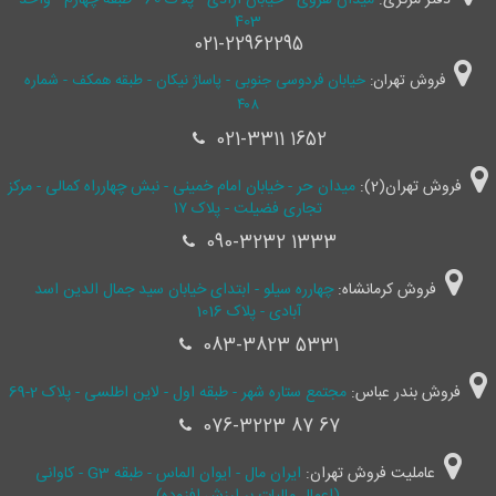
دفتر مرکزی:
میدان هروی - خیابان آزادی - پلاک 60 - طبقه چهارم - واحد
403
021-22962295
فروش تهران:
خیابان فردوسی جنوبی - پاساژ نیکان - طبقه همکف - شماره
۴۰۸
021-3311 1652
فروش تهران(2):
میدان حر - خیابان امام خمینی - نبش چهارراه کمالی - مرکز
تجاری فضیلت - پلاک ۱۷
090-3232 1333
فروش کرمانشاه:
چهارره سیلو - ابتدای خیابان سید جمال ‌الدین اسد
آبادی - پلاک 1016
083-3823 5331
فروش بندر عباس:
مجتمع ستاره شهر - طبقه اول - لاین اطلسی - پلاک 2-69
076-3223 87 67
عاملیت فروش تهران:
ایران مال - ایوان الماس - طبقه G3 - کاوانی