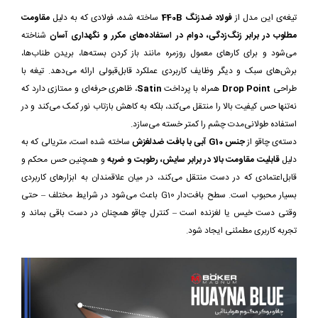
تیغه‌ی این مدل از
فولاد ضدزنگ 440B
ساخته شده، فولادی که به دلیل
مقاومت
مطلوب در برابر زنگ‌زدگی، دوام در استفاده‌های مکرر و نگهداری آسان
شناخته
می‌شود و برای کارهای معمول روزمره مانند باز کردن بسته‌ها، بریدن طناب‌ها،
برش‌های سبک و دیگر وظایف کاربردی عملکرد قابل‌قبولی ارائه می‌دهد. تیغه با
طراحی
Drop Point
همراه با پرداخت
Satin
، ظاهری حرفه‌ای و ممتازی دارد که
نه‌تنها حس کیفیت بالا را منتقل می‌کند، بلکه به کاهش بازتاب نور کمک می‌کند و در
استفاده طولانی‌مدت چشم را کمتر خسته می‌سازد.
دسته‌ی چاقو از
جنس G10 آبی با بافت ضدلغزش
ساخته شده است، متریالی که به
دلیل
قابلیت مقاومت بالا در برابر سایش، رطوبت و ضربه
و همچنین حس محکم و
قابل‌اعتمادی که در دست منتقل می‌کند، در میان علاقمندان به ابزارهای کاربردی
بسیار محبوب است. سطح بافت‌دار G10 باعث می‌شود در شرایط مختلف – حتی
وقتی دست خیس یا لغزنده است – کنترل چاقو همچنان در دست باقی بماند و
تجربه کاربری مطمئنی ایجاد شود.