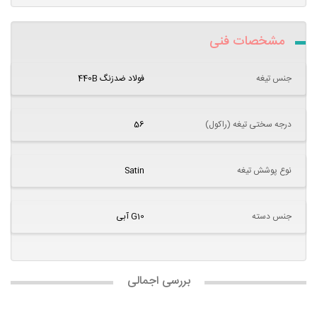
مشخصات فنی
جنس تیغه
فولاد ضدزنگ 440B
درجه سختی تیغه (راکول)
56
نوع پوشش تیغه
Satin
جنس دسته
G10 آبی
بررسی اجمالی