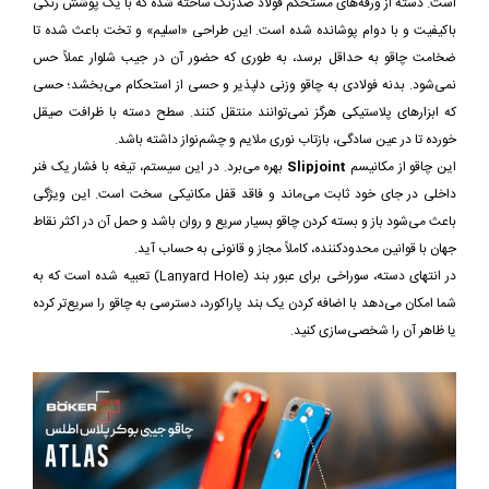
است. دسته از ورقه‌های مستحکم فولاد ضدزنگ ساخته شده که با یک پوشش رنگی
باکیفیت و با دوام پوشانده شده است. این طراحی «اسلیم» و تخت باعث شده تا
ضخامت چاقو به حداقل برسد، به طوری که حضور آن در جیب شلوار عملاً حس
نمی‌شود. بدنه فولادی به چاقو وزنی دلپذیر و حسی از استحکام می‌بخشد؛ حسی
که ابزارهای پلاستیکی هرگز نمی‌توانند منتقل کنند. سطح دسته با ظرافت صیقل
خورده تا در عین سادگی، بازتاب نوری ملایم و چشم‌نواز داشته باشد.
این چاقو از مکانیسم
Slipjoint
بهره می‌برد. در این سیستم، تیغه با فشار یک فنر
داخلی در جای خود ثابت می‌ماند و فاقد قفل مکانیکی سخت است. این ویژگی
باعث می‌شود باز و بسته کردن چاقو بسیار سریع و روان باشد و حمل آن در اکثر نقاط
جهان با قوانین محدودکننده، کاملاً مجاز و قانونی به حساب آید.
در انتهای دسته، سوراخی برای عبور بند (Lanyard Hole) تعبیه شده است که به
شما امکان می‌دهد با اضافه کردن یک بند پاراکورد، دسترسی به چاقو را سریع‌تر کرده
یا ظاهر آن را شخصی‌سازی کنید.