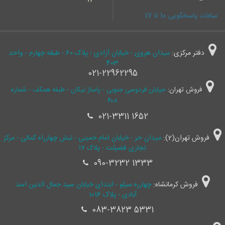
ساعات پاسخگویی 10 تا 17
دفتر مرکزی:
میدان هروی - خیابان آزادی - پلاک 60 - طبقه چهارم - واحد
403
021-22962295
فروش تهران:
خیابان فردوسی جنوبی - پاساژ نیکان - طبقه همکف - شماره
۴۰۸
021-3311 1652
فروش تهران(2):
میدان حر - خیابان امام خمینی - نبش چهارراه کمالی - مرکز
تجاری فضیلت - پلاک ۱۷
090-3232 1333
فروش کرمانشاه:
چهارره سیلو - ابتدای خیابان سید جمال ‌الدین اسد
آبادی - پلاک 1016
083-3823 5331