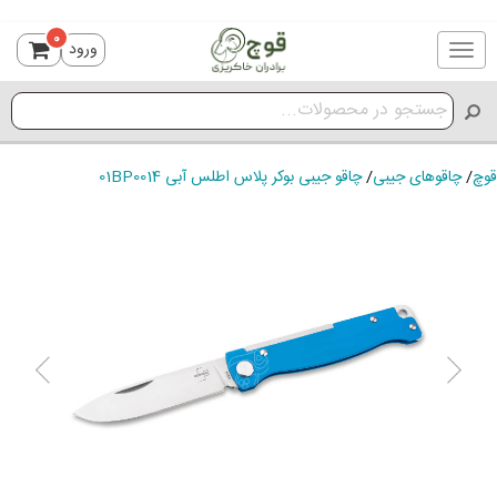
0
ورود
Toggle
navigation
قوچ
/
چاقوهای جیبی
/
چاقو جیبی بوکر پلاس اطلس آبی 01BP0014
ious
Next