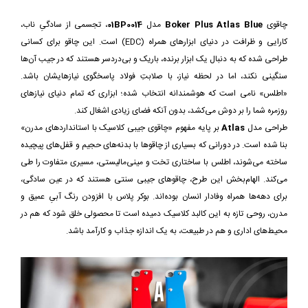
چاقوی
Boker Plus Atlas Blue
مدل
01BP0014
، تجسمی از سادگیِ ناب،
کارایی و ظرافت در دنیای ابزارهای همراه (EDC) است. این چاقو برای کسانی
طراحی شده که به دنبال یک ابزار برنده، باریک و بی‌دردسر هستند که در جیب آن‌ها
سنگینی نکند، اما در لحظه نیاز، با صلابتِ فولاد پاسخگوی نیازهایشان باشد.
«اطلس» نامی است که هوشمندانه انتخاب شده؛ ابزاری که تمام دنیای نیازهای
روزمره شما را بر دوش می‌کشد، بدون آنکه فضای زیادی اشغال کند.
طراحی مدل
Atlas
بر پایه مفهوم «چاقوی جیبی کلاسیک با استانداردهای مدرن»
بنا شده است. در دورانی که بسیاری از چاقوها با بدنه‎‌های حجیم و قفل‌های پیچیده
ساخته می‌شوند، اطلس با ساختاری تخت و مینی‌مالیستی، مسیری متفاوت را طی
می‌کند. الهام‌بخش این طرح، چاقوهای جیبی سنتی هستند که در عین سادگی،
برای دهه‌ها همراه وفادار انسان بوده‌اند. بوکر پلاس با افزودن رنگ آبیِ عمیق و
مدرن، روحی تازه به این کالبد کلاسیک دمیده است تا محصولی خلق شود که هم در
محیط‌های اداری و هم در طبیعت، به یک اندازه جذاب و کارآمد باشد.