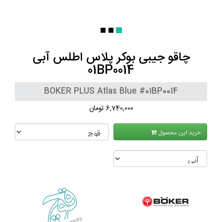
چاقو جیبی بوکر پلاس اطلس آبی
01BP0014
BOKER PLUS Atlas Blue #01BP0014
6,740,000 تومان
خرید این محصول