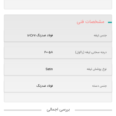
مشخصات فنی
جنس تیغه
فولاد ضدزنگ 12C27
درجه سختی تیغه (راکول)
60-58
نوع پوشش تیغه
Satin
جنس دسته
فولاد ضدزنگ
بررسی اجمالی