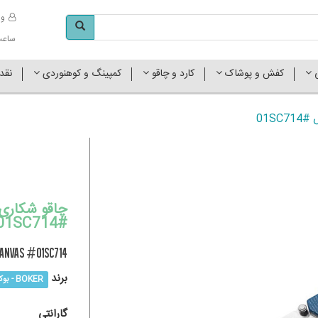
وا
ساعت کاری 
ی
کفش و پوشاک
کارد و چاقو
کمپینگ و کوهنوردی
نقد
01S
چاقو شکاری 
#01SC714
anvas #01SC714
برند
BOKER - بوکر
گارانتی