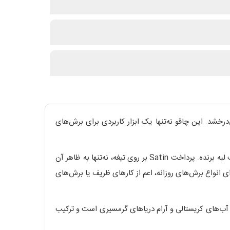
ت می‌شود، BOKER MAGNUM Deep Blue Canvas به سرعت در ذهن می‌درخشد. این چاقو نه‌تنها یک ابزار کاربردی برای برش‌های
تیغه‌ی این چاقو از فولاد 440A ساخته شده است؛ فولادی شناخته‌شده با دوام، مقاومت قابل قبول در برابر زنگ‌زدگی و نگهداری مناسب لبه برنده. پرداخت Satin بر روی تیغه، نه‌تنها به ظاهر آن
ای انواع برش‌های روزانه، اعم از کارهای ظریف یا برش‌های
ل میکارتا (Micarta) به رنگ آبی عمیق، رنگ دسته یادآور آب‌های کریستالی و آرام دریاهای گرمسیری است و ترکیب