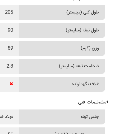
طول کلی (میلیمتر)
205
طول تیغه (میلیمتر)
90
وزن (گرم)
89
ضخامت تیغه (میلیمتر)
2.8
غلاف نگهدارنده
مشخصات فنی
جنس تیغه
فولاد ضدز