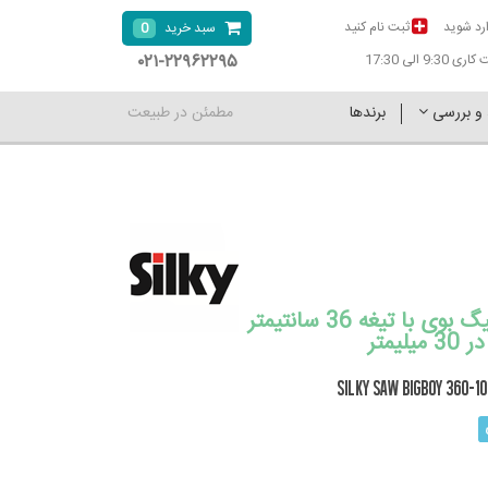
رد شوید
ثبت نام کنید
0
سبد خرید
۰۲۱-۲۲۹۶۲۲۹۵
9:30 الی 17:30
 و بررسی
برندها
مطمئن در طبیعت
اره سیلکی بیگ بوی با تیغه 36 سانتیمتر
Silky SAW Bigboy 360-1