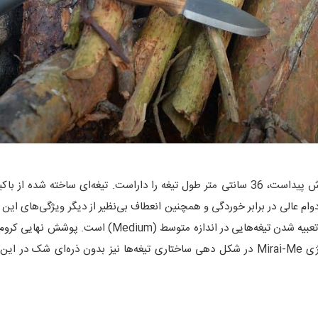
Bigboy 360-10 با رنگ مشکی خود، همانطور که از کدش پیداست، 36 سانتی متر طول تیغه را دار
ام عالی در برابر خوردگی و همچنین انعطاف بی‌نظیر از دیگر ویژگی‌های این ف
نیز 10 عدد در یک طول 3 سانتی متری است که ندادهنده تعب
حفظ و پایداری آن‌ها نقش کلیدی را ایفا می‌کند. تکنولوژی Mirai-Me در شکل دهی ساختاری تیغه‌