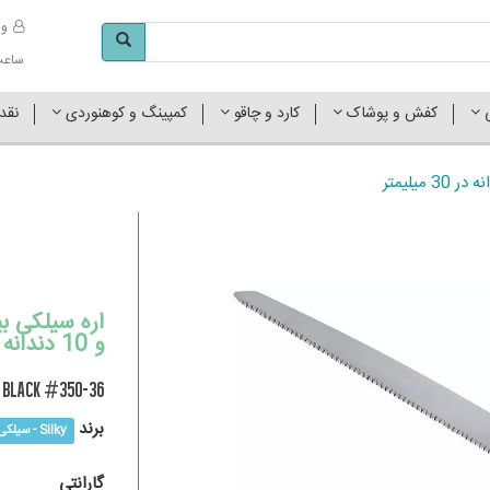
وا
ساعت کاری 
ی
کفش و پوشاک
کارد و چاقو
کمپینگ و کوهنوردی
نقد
و 10 دندانه در 30 میلیمتر
0 black #350-36
برند
Silky - سیلکی
گارانتی