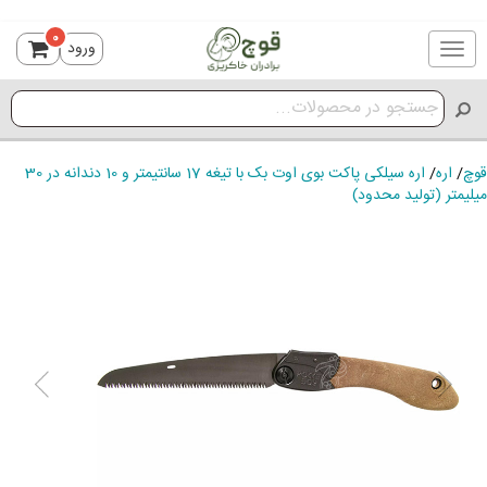
0
ورود
Toggle
navigation
قوچ
/
اره
/
اره سیلکی پاکت بوی اوت بک با تیغه 17 سانتیمتر و 10 دندانه در 30
میلیمتر (تولید محدود)
ious
Next