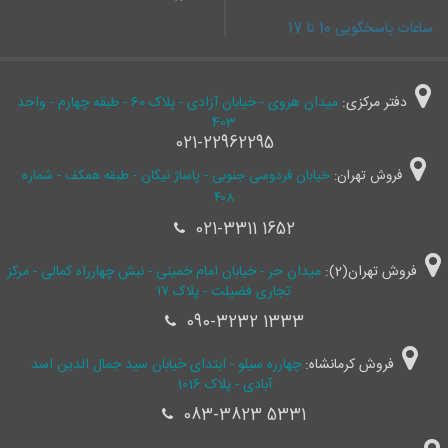
ساعات پاسخگویی 10 تا 17
دفتر مرکزی:
میدان هروی - خیابان آزادی - پلاک 60 - طبقه چهارم - واحد
403
021-22962295
فروش تهران:
خیابان فردوسی جنوبی - پاساژ نیکان - طبقه همکف - شماره
۴۰۸
021-3311 1652
فروش تهران(2):
میدان حر - خیابان امام خمینی - نبش چهارراه کمالی - مرکز
تجاری فضیلت - پلاک ۱۷
090-3232 1333
فروش کرمانشاه:
چهارره سیلو - ابتدای خیابان سید جمال ‌الدین اسد
آبادی - پلاک 1016
083-3823 5331