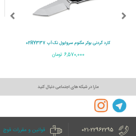
کارد گردنی بوکر مگنوم سروایول نک‌آپ 02RY337
6,570,000 تومان
مارا در شبکه های اجتماعی دنبال کنید
021-22962295
قوانین و مقررات قوچ