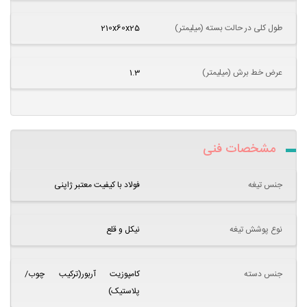
طول کلی در حالت بسته (میلیمتر)
210x60x25
عرض خط برش (میلیمتر)
1.3
مشخصات فنی
جنس تیغه
فولاد با کیفیت معتبر ژاپنی
نوع پوشش تیغه
نیکل و قلع
جنس دسته
کامپوزیت آربور(ترکیب چوب/
پلاستیک)