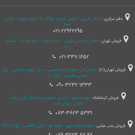
دفتر مرکزی:
میدان هروی - خیابان آزادی - پلاک 60 - طبقه چهارم - واحد
403
021-22962295
فروش تهران:
خیابان فردوسی جنوبی - پاساژ نیکان - طبقه همکف - شماره
۴۰۸
021-3311 1652
فروش تهران(2):
میدان حر - خیابان امام خمینی - نبش چهارراه کمالی - مرکز
تجاری فضیلت - پلاک ۱۷
090-3232 1333
فروش کرمانشاه:
چهارره سیلو - ابتدای خیابان سید جمال ‌الدین اسد
آبادی - پلاک 1016
083-3823 5331
فروش بندر عباس:
مجتمع ستاره شهر - طبقه اول - لاین اطلسی - پلاک 2-69