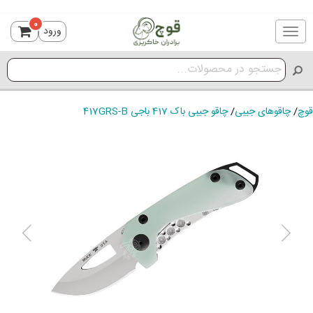
0
ورود
Toggle
navigation
قوچ
/
چاقوهای جیبی
/
چاقو جیبی باک 417 باجی 417GRS-B
ious
Next