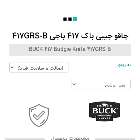
چاقو جیبی باک 417 باجی 417GRS-B
BUCK 417 Budgie Knife 417GRS-B
به زودی
مشخصات محصول