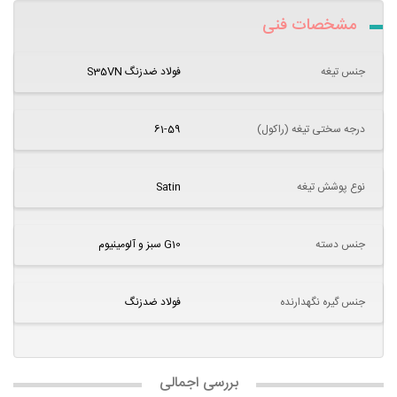
مشخصات فنی
جنس تیغه
فولاد ضدزنگ S35VN
درجه سختی تیغه (راکول)
61-59
نوع پوشش تیغه
Satin
جنس دسته
G10 سبز و آلومینیوم
جنس گیره نگهدارنده
فولاد ضدزنگ
بررسی اجمالی