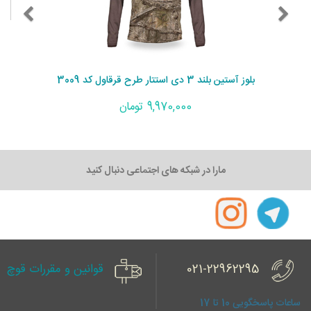
بلوز آستین بلند 3 دی استتار طرح قرقاول کد 3009
9,970,000 تومان
مارا در شبکه های اجتماعی دنبال کنید
021-22962295
قوانین و مقررات قوچ
ساعات پاسخگویی 10 تا 17