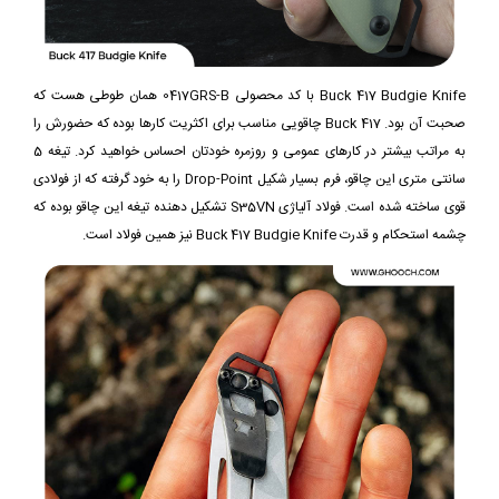
Buck 417 Budgie Knife با کد محصولی 0417GRS-B همان طوطی هست که
صحبت آن بود. Buck 417 چاقویی مناسب برای اکثریت کارها بوده که حضورش را
به مراتب بیشتر در کارهای عمومی و روزمره خودتان احساس خواهید کرد. تیغه 5
سانتی متری این چاقو، فرم بسیار شکیل Drop-Point را به خود گرفته که از فولادی
قوی ساخته شده است. فولاد آلیاژی S35VN تشکیل دهنده تیغه این چاقو بوده که
چشمه استحکام و قدرت Buck 417 Budgie Knife نیز همین فولاد است.