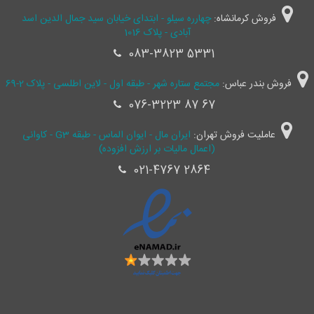
فروش کرمانشاه:
چهارره سیلو - ابتدای خیابان سید جمال ‌الدین اسد
آبادی - پلاک 1016
083-3823 5331
فروش بندر عباس:
مجتمع ستاره شهر - طبقه اول - لاین اطلسی - پلاک 2-69
076-3223 87 67
عاملیت فروش تهران:
ایران مال - ایوان الماس - طبقه G3 - کاوانی
(اعمال مالیات بر ارزش افزوده)
021-4767 2864