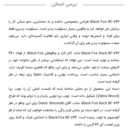
بررسی اجمالی
Black Fox BF-744 طراحی بخصوصی داشته و به ساده‌ترین نحو ممکن کار را
برایتان حل خواهد کرد و چاقویی بسیار مسئولیت پذیر است. مسئولیت پذیری فقط
برای افراد و انسان‌ها نبوده و وقتی ابزاری بازه فعالیت گسترده‌ای دارد، می‌شود
صفت مسئولیت پذیر هم برای آن گذاشت.
Black Fox Racli BF-744 مانند اکثر کارد و چاقوهای Black Fox، از فولاد 440
ساخته و تولید شده است. این فولاد که استقامتی بیشتر از باقی خانواده خود در
کارهای سخت از خود نشان می‌دهد و برای این چاقو که ظاهری نسبتا ظریف دارد،
انتخابی بسیار مناسب است. پرداخت نهایی و کلاسیک Satin برای تیغه در نظر
گرفته شده است.
دسته این محصول از دو بخش ساخته شده که قسمت اصلی آن را، چوب زبرا
(Zebra Wood) تشکیل داده است. چوب زبرا چوبی پایدار و با دوام بوده که طراح
Black Fox Racli BF-744، جناب آقای Denis Simonutti برای این چاقو در نظر
گرفته است. در انتها دسته نیز بخش قرمز رنگی را مشاهده خواهید کرد که تماما از فلز
آلومینیوم به تولید رسیده است. Black Fox BF-744 با استایلی شیک و کاملا بروز،
وزن تعجب آور 44 گرمی را داشته.