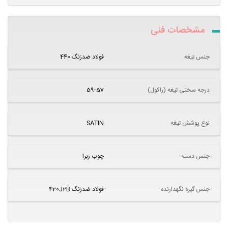
مشخصات فنی
جنس تیغه
فولاد ضدزنگ 440
درجه سختی تیغه (راکول)
59-57
نوع پوشش تیغه
SATIN
جنس دسته
چوب زبرا
جنس گیره نگهدارنده
فولاد ضدزنگ 420J2B