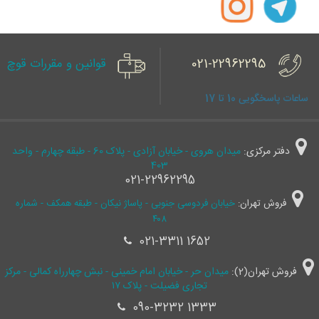
021-22962295
قوانین و مقررات قوچ
ساعات پاسخگویی 10 تا 17
دفتر مرکزی:
میدان هروی - خیابان آزادی - پلاک 60 - طبقه چهارم - واحد
403
021-22962295
فروش تهران:
خیابان فردوسی جنوبی - پاساژ نیکان - طبقه همکف - شماره
۴۰۸
021-3311 1652
فروش تهران(2):
میدان حر - خیابان امام خمینی - نبش چهارراه کمالی - مرکز
تجاری فضیلت - پلاک ۱۷
090-3232 1333