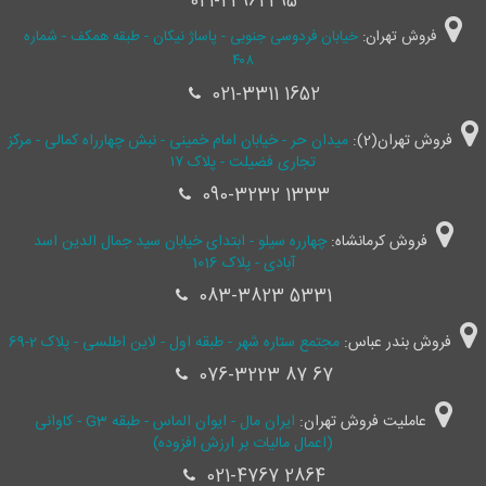
021-22962295
فروش تهران:
خیابان فردوسی جنوبی - پاساژ نیکان - طبقه همکف - شماره
۴۰۸
021-3311 1652
فروش تهران(2):
میدان حر - خیابان امام خمینی - نبش چهارراه کمالی - مرکز
تجاری فضیلت - پلاک ۱۷
090-3232 1333
فروش کرمانشاه:
چهارره سیلو - ابتدای خیابان سید جمال ‌الدین اسد
آبادی - پلاک 1016
083-3823 5331
فروش بندر عباس:
مجتمع ستاره شهر - طبقه اول - لاین اطلسی - پلاک 2-69
076-3223 87 67
عاملیت فروش تهران:
ایران مال - ایوان الماس - طبقه G3 - کاوانی
(اعمال مالیات بر ارزش افزوده)
021-4767 2864