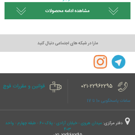
مارا در شبکه های اجتماعی دنبال کنید
021-22962295
قوانین و مقررات قوچ
ساعات پاسخگویی 10 تا 17
دفتر مرکزی:
میدان هروی - خیابان آزادی - پلاک 60 - طبقه چهارم - واحد
403