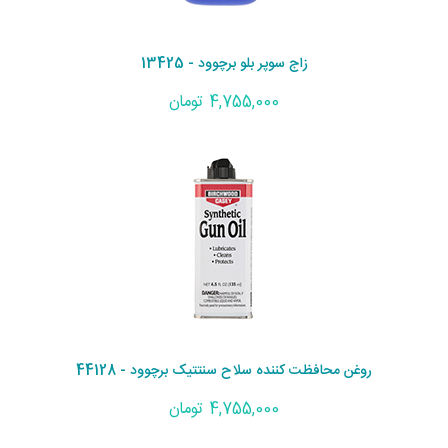
زاج سوپر بلو برچوود - 13425
4,755,000 تومان
روغن محافظت کننده سلاح سنتتیک برچوود - 44128
4,755,000 تومان