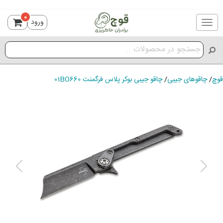
0
ورود
Toggle
navigation
قوچ
/
چاقوهای جیبی
/
چاقو جیبی بوکر پلاس فرگمنت 01BO660
ious
Next