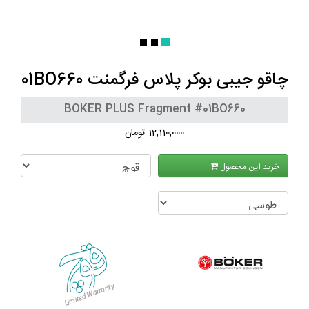
چاقو جیبی بوکر پلاس فرگمنت 01BO660
BOKER PLUS Fragment #01BO660
12,110,000 تومان
خرید این محصول