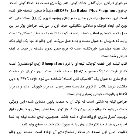
در دنیای طراحی ابزار، گاهی حذف کردن، هنر بزرگ‌تری نسبت به اضافه کردن است.
چاقوی
Boker Plus Fragment
مدل
01BO660
دقیقاً با همین فلسفه خلق شده
است. این محصول، پاسخی مدرن به نیازهای روزمره شهری (EDC) است؛ جایی که
وزن کم، ابعاد کوچک و سادگی مکانیکی، حرف اول را می‌زنند. طراحان بوکر در این
مدل، تمام لایه‌های اضافی دسته را حذف کرده‌اند تا به یک ساختار "اسکلتی" دست
یابند که هم‌زمان به عنوان دسته و بدنه عمل می‌کند. این چاقو نه تنها یک ابزار، بلکه
یک قطعه مهندسی خیره‌کننده است که برای حمل بدون دغدغه در جیب یا کیف
طراحی شده است.
قلب تپنده این قطعه کوچک، تیغه‌ای با فرم
Sheepsfoot
(پای گوسفندی) است
که از فولاد ضدزنگ محبوب
440C
ساخته شده است. این متریال در صنعت
چاقوسازی به عنوان یک "کلاسیکِ قابل اعتماد" شناخته می‌شود. فولاد 440C به دلیل
داشتن درصد بالایی از کروم، مقاومت بسیار خوبی در برابر خوردگی دارد و در برابر
لکه‌ها و رطوبت محیطی بسیار پایدار است.
طراحی تیغه به شکلی است که نوک آن به سمت پایین متمایل شده؛ این ویژگی
باعث می‌شود که چاقو برای بریدن کاغذ، باز کردن بسته‌های پستی و کارهای دقیق
روزمره، کنترل‌پذیری فوق‌العاده‌ای داشته باشد. همچنین، لبه‌ی تخت تیغه به شما
اجازه می‌دهد تا حداکثر فشار برش را به صورت یکنواخت به سطح وارد کنید.
تفاوت اصلی این نسخه در ساختار تمام‌فولادی آن نهفته است. دسته این چاقو