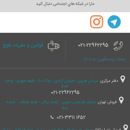
مارا در شبکه های اجتماعی دنبال کنید
021-22962295
قوانین و مقررات قوچ
ساعات پاسخگویی 10 تا 17
دفتر مرکزی:
میدان هروی - خیابان آزادی - پلاک 60 - طبقه چهارم - واحد
403
021-22962295
فروش تهران:
خیابان فردوسی جنوبی - پاساژ نیکان - طبقه همکف - شماره
۴۰۸
021-3311 1652