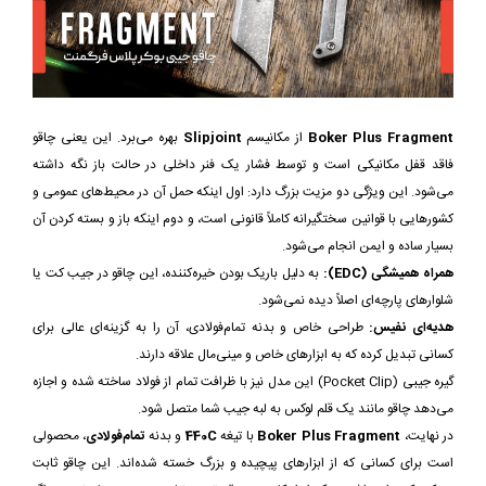
Boker Plus Fragment
از مکانیسم
Slipjoint
بهره می‌برد. این یعنی چاقو
فاقد قفل مکانیکی است و توسط فشار یک فنر داخلی در حالت باز نگه داشته
می‌شود. این ویژگی دو مزیت بزرگ دارد: اول اینکه حمل آن در محیط‌های عمومی و
کشورهایی با قوانین سختگیرانه کاملاً قانونی است، و دوم اینکه باز و بسته کردن آن
بسیار ساده و ایمن انجام می‌شود.
همراه همیشگی (EDC):
به دلیل باریک بودن خیره‌کننده، این چاقو در جیب کت یا
شلوارهای پارچه‌ای اصلاً دیده نمی‌شود.
هدیه‌ای نفیس:
طراحی خاص و بدنه تمام‌فولادی، آن را به گزینه‌ای عالی برای
کسانی تبدیل کرده که به ابزارهای خاص و مینی‌مال علاقه دارند.
گیره جیبی (Pocket Clip) این مدل نیز با ظرافت تمام از فولاد ساخته شده و اجازه
می‌دهد چاقو مانند یک قلم لوکس به لبه جیب شما متصل شود.
در نهایت،
Boker Plus Fragment
با تیغه
440C
و بدنه
تمام‌فولادی
، محصولی
است برای کسانی که از ابزارهای پیچیده و بزرگ خسته شده‌اند. این چاقو ثابت