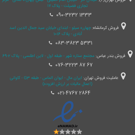
فروش تهران(2):
میدان حر - خیابان امام خمینی - نبش چهارراه کمالی - مرکز
تجاری فضیلت - پلاک ۱۷
090-3232 1333
فروش کرمانشاه:
چهارره سیلو - ابتدای خیابان سید جمال ‌الدین اسد
آبادی - پلاک 1016
083-3823 5331
فروش بندر عباس:
مجتمع ستاره شهر - طبقه اول - لاین اطلسی - پلاک 2-69
076-3223 87 67
عاملیت فروش تهران:
ایران مال - ایوان الماس - طبقه G3 - کاوانی
(اعمال مالیات بر ارزش افزوده)
021-4767 2864