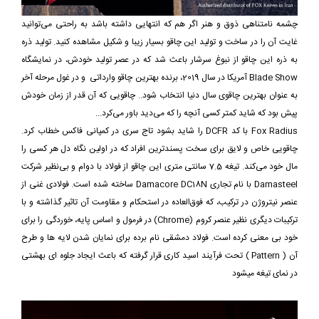
چشمه نامتناهی ذوق و هنر اگر هم که انتهایی داشته باشد به راحتی می‌توانید
غایت آن را در ساخت و تولید این چاقو بسیار زیبا و شکیل مشاهده کنید. تولید ذره
به ذره این چاقو از نبوغ سرشار باعث شد که در عصر تولید خودش، در نمایشگاه
Blade Show آمریکا در سال 2019، برنده بهترین چاقو وارداتی و در غول مرحله آخر
به عنوان بهترین چاقوی سال دنیا انتخاب شود.. چاقویی که آن قدر از زمان خودش
پیش بود که شاید کمتر کسی آنچه را که می‌دید باور می‌کرد...
Fox Radius با کد DCFR را شاید بشود تاج سری در کمپانی فاکس خطاب کرد.
چاقویی خاص و لایق برای سخت پسندترین افراد که در اولین نگاه دل هر کسی را
مال خود می‌کند. تیغه 7.5 سانتی متری این چاقو از فولاد با دوام و بی‌نظیر شرکت
Damasteel با نام تجاری Damacore DC18N ساخته شده است. فولادی غنی از
عنصر نیتروژن در ترکیب، که فوق‌العاده در استحکام و مقاومت آن تاثیر گذاشته و با
ترکیبات دیگری نظیر عنصر کروم (Chrome) در فرمول و اساس پایه، خوردگی را برای
خود بی معنی کرده است. فولاد دمشقی نام برده برای نمایان شدن لایه ها و طرح
آن ( Pattern ) تحت فرآیند اسید کاری قرار گرفته که باعث ایجاد جلوه ای بهشتی
در نمای تیغه میشود