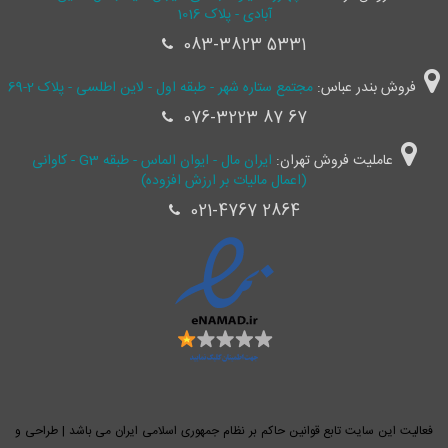
آبادی - پلاک 1016
083-3823 5331
فروش بندر عباس:
مجتمع ستاره شهر - طبقه اول - لاین اطلسی - پلاک 2-69
076-3223 87 67
عاملیت فروش تهران:
ایران مال - ایوان الماس - طبقه G3 - کاوانی
(اعمال مالیات بر ارزش افزوده)
021-4767 2864
فعالیت این سایت تابع قوانین حاکم بر نظام جمهوری اسلامی ایران می باشد | طراحی و