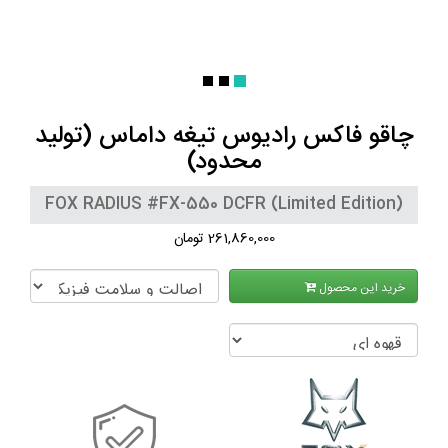
چاقو فاکس رادیوس تیغه داماس (تولید
محدود)
FOX RADIUS #FX-550 DCFR (Limited Edition)
261,860,000 تومان
خرید این محصول