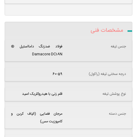
مشخصات فنی
جنس تیغه
فولاد ضدزنگ دامااستیل ®
Damacore DC18N
درجه سختی تیغه (راکول)
60-59
نوع پوشش تیغه
قلم زنی با هیدروکلریک اسید
جنس دسته
مرجان فضایی (الیاف کربن و
کامپوزیت مس)