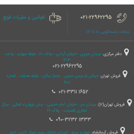
021-22962295
قوانین و مقررات قوچ
ساعات پاسخگویی 10 تا 17
دفتر مرکزی:
میدان هروی - خیابان آزادی - پلاک 60 - طبقه چهارم - واحد
403
021-22962295
فروش تهران:
خیابان فردوسی جنوبی - پاساژ نیکان - طبقه همکف - شماره
۴۰۸
021-3311 1652
فروش تهران(2):
میدان حر - خیابان امام خمینی - نبش چهارراه کمالی - مرکز
تجاری فضیلت - پلاک ۱۷
090-3232 1333
فروش کرمانشاه:
چهارره سیلو - ابتدای خیابان سید جمال ‌الدین اسد