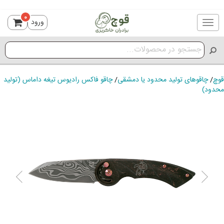
0
ورود
Toggle
navigation
قوچ
/
چاقوهای تولید محدود یا دمشقی
/
چاقو فاکس رادیوس تیغه داماس (تولید
محدود)
ious
Next