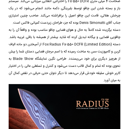
ضخامت 4 میلی متری Fx-550 DCFR را اختراعی انقلابی میزبانی می‌کند. سیستم
باز و بسته شدن این چاقو توسط بلبرینگی دکمه مانند انجام می‌شود که در یک
چرخش هلالی، قامت این چاقو اصیل را برافراشته می‌کند. صاحب چنین امتیازی
جناب آقای Denis Simonutti بوده که جزء طراحان زبردست کمپانی فاکس است.
دسته برگزیده شده کاملاً به حال و هوای فضایی چاقو مناسب بوده و واقعاً آن را به
چاقویی فضایی و بیگانه تبدیل کرده که شاید بیشتر از همیشه با باقی غریبه باشد.
دسته Fox Radius Fx-550 DCFR (Limited Edition) از آمیختن دو ماده الیاف
کربن و کامپوزیت مس به ساخت رسیده که با اسم مرجان فضایی دستان شما را بیش
از هرچیز دیگری برای خود می‌پسندد. طراحی نگین نمایشگاه Blade Show به
نحوی بوده که تمام و کمال قالب دست می‌شود و کنترل و تسلطی عالی را در اختیار
کاربر خوش سلیقه خودش قرار می‌دهد تا دیگر نتوان حتی حرفی در نقض کمال آن
به میان آورد.