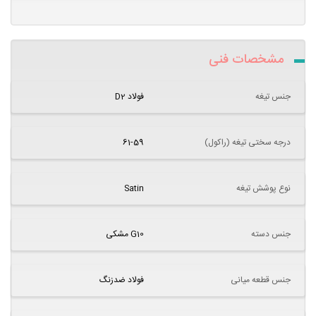
مشخصات فنی
جنس تیغه
فولاد D2
درجه سختی تیغه (راکول)
61-59
نوع پوشش تیغه
Satin
جنس دسته
G10 مشکی
جنس قطعه میانی
فولاد ضدزنگ