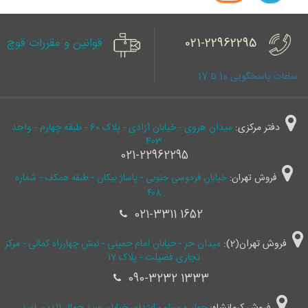
021-22962295
قوانین و مقررات قوچ
ساعات پاسخگویی 10 تا 17
دفتر مرکزی:
میدان هروی - خیابان آزادی - پلاک 60 - طبقه چهارم - واحد
403
021-22962295
فروش تهران:
خیابان فردوسی جنوبی - پاساژ نیکان - طبقه همکف - شماره
۴۰۸
021-3311 1652
فروش تهران(2):
میدان حر - خیابان امام خمینی - نبش چهارراه کمالی - مرکز
تجاری فضیلت - پلاک ۱۷
090-3232 1333