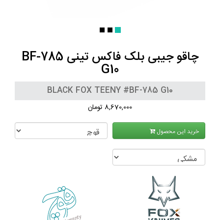
چاقو جیبی بلک فاکس تینی BF-785
G10
BLACK FOX TEENY #BF-785 G10
8,670,000 تومان
خرید این محصول