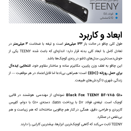
ابعاد و کاربرد
طول کلی چاقو در حالت باز
۱۳۳ میلی‌متر
است و تیغه با ضخامت
۳ میلی‌متر
در
تعادل کامل با ابعاد کلی بدنه قرار دارد؛ اندازه‌ای که باعث شده TEENY یکی از
خوش‌دست‌ترین مدل‌های تاشو در رده‌ی کوچک‌ها باشد.
این چاقو به لطف وزن پایین، مکانیزم ساده و ساختار مقاوم خود،
انتخابی ایده‌آل
برای حمل روزانه (EDC)
است؛ همراهی بی‌ادعا اما قابل‌اعتماد در هر موقعیت — از
زندگی شهری تا گردش‌های طبیعت.
Black Fox TEENY BF-785 G10
نمونه‌ای از مهندسی هوشمند در قالبی
کوچک است. تیغه‌ی فولاد D2 با پرداخت Satin، دسته‌ی G10 با دوام، کلیپس
کاربردی و طراحی دقیق، همگی در کنار هم چاقویی ساخته‌اند که هم زیباست و هم
بی‌نقص در عملکرد.
TEENY ثابت می‌کند که گاهی کوچک‌ترین ابزارها، بیشترین کارایی را دارند.