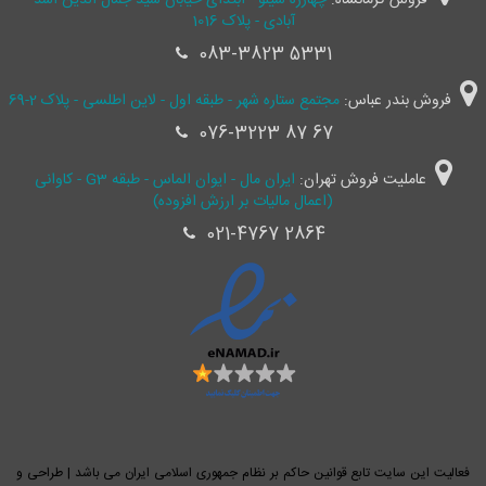
فروش کرمانشاه:
چهارره سیلو - ابتدای خیابان سید جمال ‌الدین اسد
آبادی - پلاک 1016
083-3823 5331
فروش بندر عباس:
مجتمع ستاره شهر - طبقه اول - لاین اطلسی - پلاک 2-69
076-3223 87 67
عاملیت فروش تهران:
ایران مال - ایوان الماس - طبقه G3 - کاوانی
(اعمال مالیات بر ارزش افزوده)
021-4767 2864
فعالیت این سایت تابع قوانین حاکم بر نظام جمهوری اسلامی ایران می باشد | طراحی و