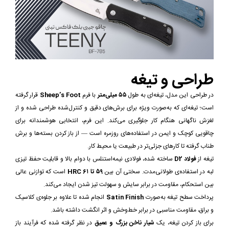
طراحی و تیغه
در طراحی این مدل، تیغه‌ای به طول
۵۵ میلی‌متر
با فرم
Sheep’s Foot
قرار گرفته
است؛ تیغه‌ای که به‌صورت ویژه برای برش‌های دقیق و کنترل‌شده طراحی شده و از
لغزش ناگهانی هنگام کار جلوگیری می‌کند. این فرم، انتخابی هوشمندانه برای
چاقویی کوچک و ایمن در استفاده‌های روزمره است — از باز کردن بسته‌ها و برش
طناب گرفته تا کارهای جزئی‌تر در طبیعت یا محیط کار.
تیغه از
فولاد D2
ساخته شده، فولادی نیمه‌استنلس با دوام بالا و قابلیت حفظ تیزی
لبه در استفاده‌ی طولانی‌مدت. سختی آن بین
۵۹ تا ۶۱ HRC
است که توازنی عالی
بین استحکام، مقاومت در برابر سایش و سهولت تیز شدن ایجاد می‌کند.
پرداخت سطح تیغه به‌صورت
Satin Finish
انجام شده تا علاوه بر جلوه‌ی کلاسیک
و براق، مقاومت مناسبی در برابر خط‌وخش و اثر انگشت داشته باشد.
برای باز کردن تیغه، یک
شیار ناخن بزرگ و عمیق
در نظر گرفته شده که فرآیند باز