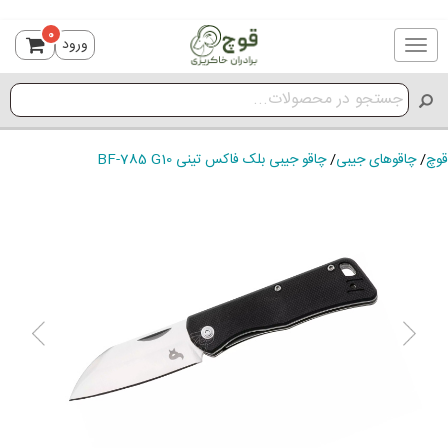
0
ورود
Toggle
navigation
قوچ
/
چاقوهای جیبی
/
چاقو جیبی بلک فاکس تینی BF-785 G10
ious
Next