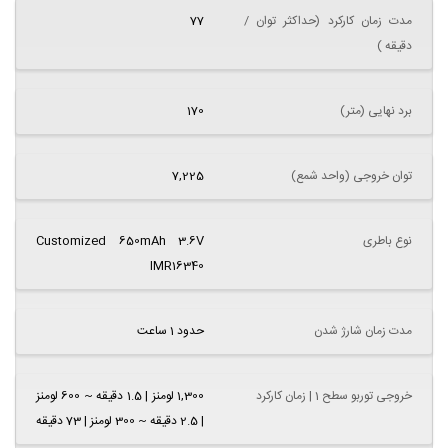
مدت زمان کارکرد (حداکثر توان /
77
دقیقه )
برد نهایی (متر)
170
توان خروجی (واحد شمع)
7,225
نوع باطری
Customized 650mAh 3.6V
IMR16340
مدت زمان شارژ شدن
حدود 1 ساعت
خروجی توربو سطح 1 | زمان کارکرد
1,300 لومنز | 1.5 دقیقه ~ 600 لومنز
| 2.5 دقیقه ~ 300 لومنز | 73 دقیقه