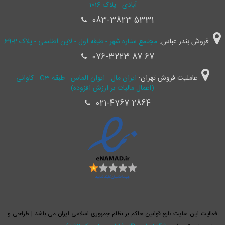
آبادی - پلاک 1016
083-3823 5331
فروش بندر عباس:
مجتمع ستاره شهر - طبقه اول - لاین اطلسی - پلاک 2-69
076-3223 87 67
عاملیت فروش تهران:
ایران مال - ایوان الماس - طبقه G3 - کاوانی
(اعمال مالیات بر ارزش افزوده)
021-4767 2864
فعالیت این سایت تابع قوانین حاکم بر نظام جمهوری اسلامی ایران می باشد | طراحی و