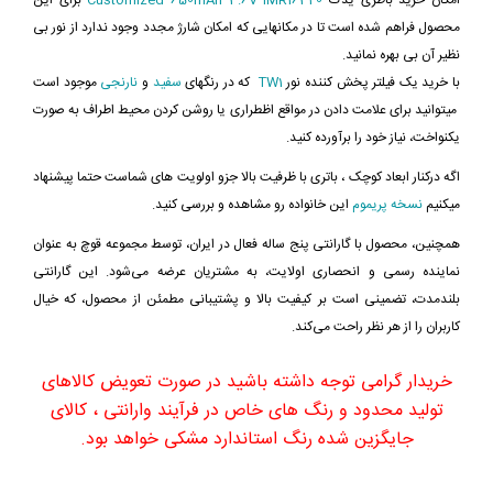
امکان خرید باطری یدک
Customized 650mAh 3.6V IMR16340
برای این
محصول فراهم شده است تا در مکانهایی که امکان شارژ مجدد وجود ندارد از نور بی
نظیر آن بی بهره نمانید.
با خرید یک فیلتر پخش کننده نور
TW1
که در رنگهای
سفید
و
نارنجی
موجود است
میتوانید برای علامت دادن در مواقع اظطراری یا روشن کردن محیط اطراف به صورت
یکنواخت، نیاز خود را برآورده کنید.
اگه درکنار ابعاد کوچک ، باتری با ظرفیت بالا جزو اولویت های شماست حتما پیشنهاد
میکنیم
نسخه پریموم
این خانواده رو مشاهده و بررسی کنید.
همچنین، محصول با گارانتی پنج ساله فعال در ایران، توسط مجموعه قوچ به عنوان
نماینده رسمی و انحصاری اولایت، به مشتریان عرضه می‌شود. این گارانتی
بلندمدت، تضمینی است بر کیفیت بالا و پشتیبانی مطمئن از محصول، که خیال
کاربران را از هر نظر راحت می‌کند.
خریدار گرامی توجه داشته باشید در صورت تعویض کالاهای
تولید محدود و رنگ های خاص در فرآیند وارانتی ، کالای
جایگزین شده رنگ استاندارد مشکی خواهد بود.