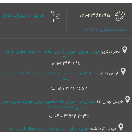
021-22962295
قوانین و مقررات قوچ
ساعات پاسخگویی 10 تا 17
دفتر مرکزی:
میدان هروی - خیابان آزادی - پلاک 60 - طبقه چهارم - واحد
403
021-22962295
فروش تهران:
خیابان فردوسی جنوبی - پاساژ نیکان - طبقه همکف - شماره
۴۰۸
021-3311 1652
فروش تهران(2):
میدان حر - خیابان امام خمینی - نبش چهارراه کمالی - مرکز
تجاری فضیلت - پلاک ۱۷
090-3232 1333
فروش کرمانشاه:
چهارره سیلو - ابتدای خیابان سید جمال ‌الدین اسد