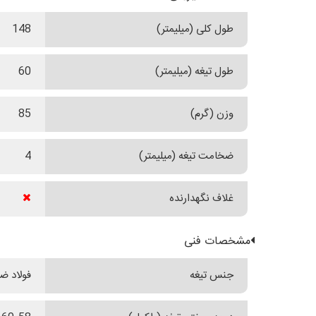
طول کلی (میلیمتر)
148
طول تیغه (میلیمتر)
60
وزن (گرم)
85
ضخامت تیغه (میلیمتر)
4
غلاف نگهدارنده
مشخصات فنی
جنس تیغه
فولاد ضدزن