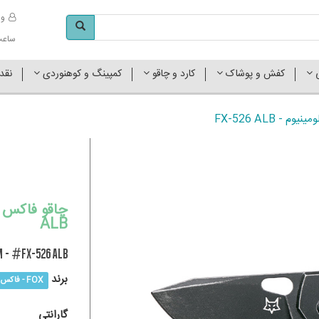
وا
ساعت کاری 
ی
کفش و پوشاک
کارد و چاقو
کمپینگ و کوهنوردی
نقد
- FX-526 ALB
ALB
M - #FX-526 ALB
برند
FOX - فاکس
گارانتی