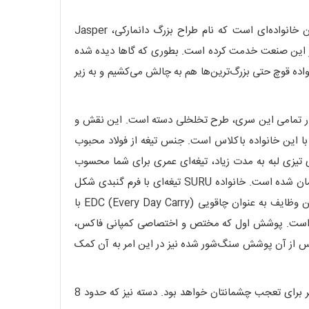
وقتی که نام‌های بزرگ دست به طراحی می‌زنند، دور از عقل است که حتی بخواهیم ذره‌ای شک به آن ها راه بدهیم؛ Fox Suru آن خانواده‌ای است که نام طراح بزرگ دانمارکی، Jasper
وده که سالیان درازی در این صنعت خدمت کرده است. بطوری که گاها دیده شده
اده قوچ حتی بزرگ‌ترین‌ها هم به چالش می‌کشیم و به زیر
شابه در تمامی این سری، طرح تخلخلی دسته است. این نقش و
با این خانواده باکلاس است. جنس تیغه از فولاد محبوب
ته که در کنار ماندگاری تیزی لبه به مدت زیاد، تیغه‌ای عمری برای شما محسوب
می‌شود. در کنار آن، کبالت ترکیب شده در ترکیب پایه N690، باعث افزایش قدرت فلز در مقابل مواد خورنده و پوسیده شدن در طی زمان شده است. خانواده SURU تیغه‌ای با فرم گنبدی شکل
داشته که با درنظر گرفتن انواع مدل‌های در دست‌گیری، کارهای گوناگونی از جمله بریدن قطعه‌ای، مصارف پوست‌کنی تا حتی ساده‌ترین وظایف به عنوان چاقویی EDC (Every Day Carry) با
SURU ALUM، از دو نوع پوشش نهایی بهره‌مند شده است. پوشش اول که مختص و اختصاصی کمپانی فاکس،
کند. پس از آن پوشش سنگ‌شور شده نیز در این امر به آن کمک
دسته نیز تماما از آلمینیوم صنایع هوایی با کد 7075 ساخته شده که وزن بسیار پایین دارد و با مقاومت ارائه داده شده، پارامتری دیگر برای تعجب چشمانتان خواهد بود. دسته نیز که حدود 8