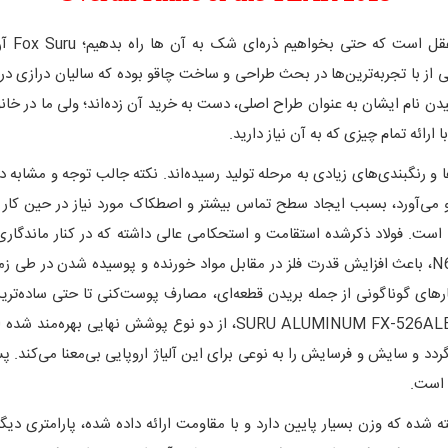
Vox، را همراه خود می‌کشند. Jasper Voxnaes یکی از با تجربه‌ترین‌ها در بحث طراحی و ساخت چاقو ب
 نام ایشان به عنوان طراح اصلی، دست به خرید آن زده‌اند؛ ولی ما در خانو
مدل‌ها و رنگبندی‌های زیادی به مرحله تولید رسیده‌اند. نکته جالب توجه و م
و می‌آورد، بسبب ایجاد سطح تماس بیشتر و اصطکاک مورد نیاز در حین کار 
اروپایی، ساخته کمپانی فولادسازی بوهلر آلمان، N690Co است. فولاد ذکرشده استقامت و استحکامی عالی داش
آن‌ها امکان پذیر است. عضو مشکی پوش این خانواده، INUM FX-526ALB
تشکیل میگردد و سایش و فرسایش را به نوعی برای این آلیاژ اروپایی بی‌معنا می‌