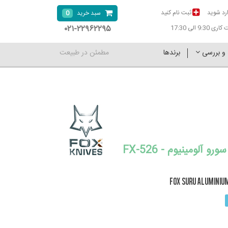
رد شوید
ثبت نام کنید
0
سبد خرید
۰۲۱-۲۲۹۶۲۲۹۵
9:30 الی 17:30
 و بررسی
برندها
مطمئن در طبیعت
چاقو فاکس سورو آلومینیوم - FX-526
FOX SURU ALUMINIU