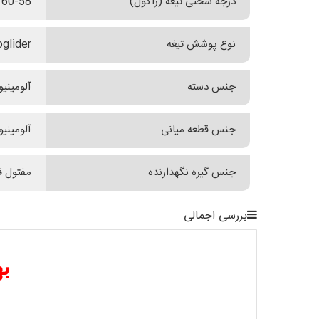
درجه سختی تیغه (راکول)
60-58
نوع پوشش تیغه
Idroglider سیاه س
جنس دسته
آلومینیوم 7075 با آنودا
جنس قطعه میانی
آلومینیوم 5
جنس گیره نگهدارنده
مفتول ف
بررسی اجمالی
به