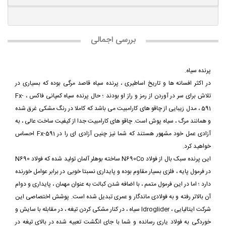
بررسی اجمالی
پرنده سیاه.
در اکثر افسانه ها و تاریخ اساطیری ، پرنده سیاه قاصد مرگی بوده که بسیاری در
تلاش برای سر در آوردن از رمز و راز او بودند ؛ حال پرنده سیاه کمپانی فاکس ، Fx-
591 ، مدل زیبایی از چاقو های کارامبیت می باشد که کاملا در رنگ مشکی غرق شده
و همانند مرگ ، سیاه پوش است. چاقو های کارامبیت جدا از کیفیت ساخت عالی ، به
آزادی عمل خود مشهور هستند که شما نیز چنین آزادی ای را در Fx-591 احساس
خواهید کرد.
این پرنده سبک بال از فولاد N690Co ساخته بوهلر آلمان تولید شده که فولاد N690
در فرمول پایه ، فلزی بسیار مقاوم بوده و پایداری نسبتا خوبی در برابر عوامل خورنده
دارد ؛ اما در این فرمول متمم ، با اضافه شدن کبالت به عنوان مهمان ، پایداری و دوام
آن بالاتر رفته و به فولادی ماندگار و عمری تبدیل شده است. پوشش اختصاصی این
شرکت ایتالیایی ، Idroglider سیاه ، در کنار مشکی کردن تیغه ، در مقابله با سایش و
خوردگی به فولاد یاری رسانده و شما با جای انگشت تعبیه شده در بالای تیغه در