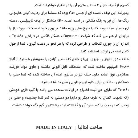
کسری از ثانیه ، طول 6 سانتی متری آن را در اختیار خواهید داشت.
پذیرنده این تیغه ، دسته ای از جنس G10 بوده که مسلما برای رعایت کردن هارمونی
رنگ ها ، آن نیز به رنگ مشکی در آمده است. G10 متشکل از الیاف فایبرگلس ، دسته
ای بسیار سبک بوده که با طرح های رزوه مانند بر روی خود اصطکاک مورد نیاز را
برایتان فراهم می کند که شرکت Bastinelli ، همکار فاکس در طراحی Fx 591 ،
اندازه آن را جوری انتخاب و طراحی کرده که با هر نحو در دست گیری ، شما از طول
کامل تیغه می توانید استفاده کنید.
حلقه مدور انتهایی ، چیزی زیبا و خلاق که تمامی آزادی را مدیونش هستید از آلیاژ
6083 آلمینیوم ساخته شده که استحکام قابل قبولی داشته و جلوی مواد خورنده
عملکردی فوق العاده دارد. حلقه نیز در سایزی ایده آل ساخته شده که شما حتی با
دستکش ، مشکلی برای اداره این چاقو بی نظیر نداشته باشید.
Fx-591 که دارای حق ثبت اختراع در ایالات متحده می باشد با گیره فلزی خودش
(که قابلیت اتصال به طرف دیگر رو دارد) دو دستی به کمر شما چسبیده و حتی در
زمانی که در جیب یا کیف خود آن را گذاشته اید ، پشتتان را گرم نگه خواهد داشت.
ساخت ایتالیا | MADE IN ITALY