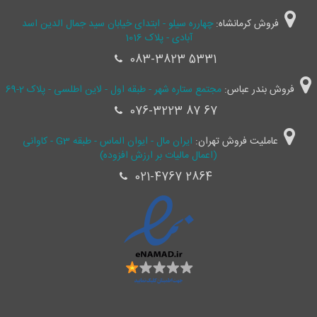
فروش کرمانشاه:
چهارره سیلو - ابتدای خیابان سید جمال ‌الدین اسد
آبادی - پلاک 1016
083-3823 5331
فروش بندر عباس:
مجتمع ستاره شهر - طبقه اول - لاین اطلسی - پلاک 2-69
076-3223 87 67
عاملیت فروش تهران:
ایران مال - ایوان الماس - طبقه G3 - کاوانی
(اعمال مالیات بر ارزش افزوده)
021-4767 2864