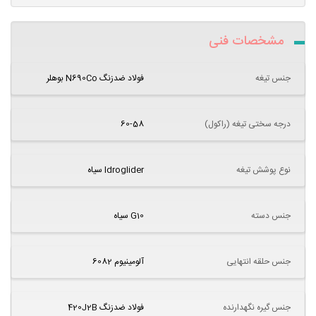
مشخصات فنی
جنس تیغه
فولاد ضدزنگ N690Co بوهلر
درجه سختی تیغه (راکول)
60-58
نوع پوشش تیغه
Idroglider سیاه
جنس دسته
G10 سیاه
جنس حلقه انتهایی
آلومینیوم 6082
جنس گیره نگهدارنده
فولاد ضدزنگ 420J2B