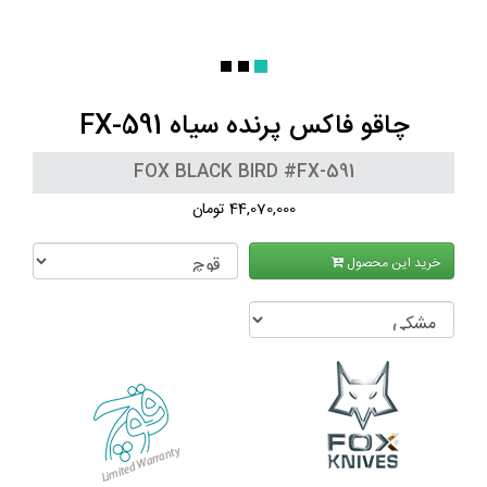
چاقو فاکس پرنده سیاه FX-591
FOX BLACK BIRD #FX-591
44,070,000 تومان
خرید این محصول