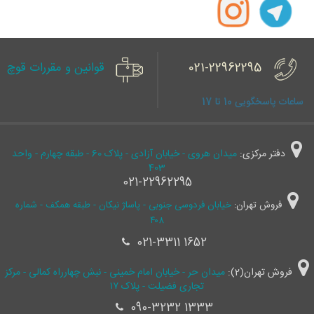
021-22962295
قوانین و مقررات قوچ
ساعات پاسخگویی 10 تا 17
دفتر مرکزی:
میدان هروی - خیابان آزادی - پلاک 60 - طبقه چهارم - واحد
403
021-22962295
فروش تهران:
خیابان فردوسی جنوبی - پاساژ نیکان - طبقه همکف - شماره
۴۰۸
021-3311 1652
فروش تهران(2):
میدان حر - خیابان امام خمینی - نبش چهارراه کمالی - مرکز
تجاری فضیلت - پلاک ۱۷
090-3232 1333