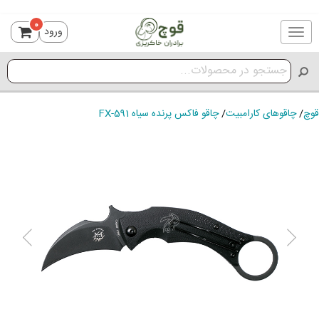
0
ورود
Toggle
navigation
قوچ
/
چاقوهای کارامبیت
/
چاقو فاکس پرنده سیاه FX-591
ious
Next