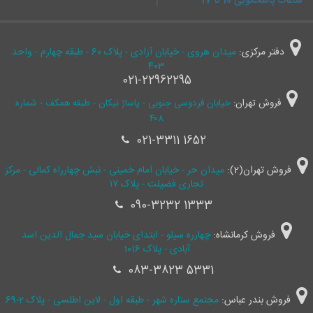
ساعات پاسخگویی 10 تا 17
دفتر مرکزی:
میدان هروی - خیابان آزادی - پلاک 60 - طبقه چهارم - واحد
403
021-22962295
فروش تهران:
خیابان فردوسی جنوبی - پاساژ نیکان - طبقه همکف - شماره
۴۰۸
021-3311 1652
فروش تهران(2):
میدان حر - خیابان امام خمینی - نبش چهارراه کمالی - مرکز
تجاری فضیلت - پلاک ۱۷
090-3232 1333
فروش کرمانشاه:
چهارره سیلو - ابتدای خیابان سید جمال ‌الدین اسد
آبادی - پلاک 1016
083-3823 5331
فروش بندر عباس:
مجتمع ستاره شهر - طبقه اول - لاین اطلسی - پلاک 2-69