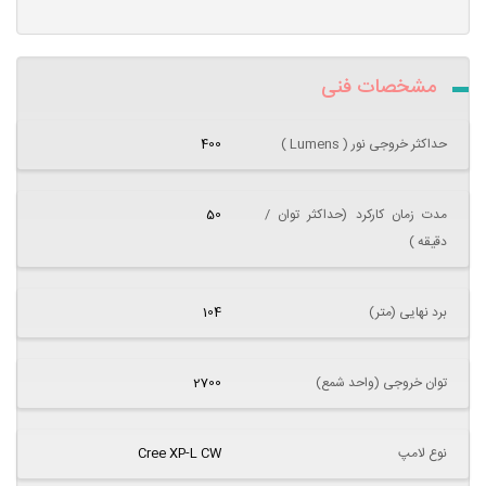
مشخصات فنی
حداکثر خروجی نور ( Lumens )
400
مدت زمان کارکرد (حداکثر توان /
50
دقیقه )
برد نهایی (متر)
104
توان خروجی (واحد شمع)
2700
نوع لامپ
Cree XP-L CW