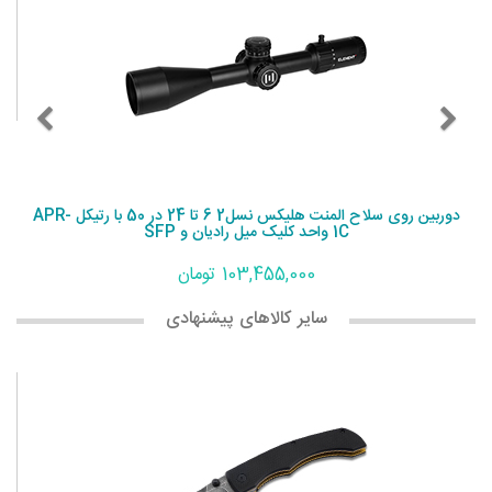
دوربین روی سلاح المنت هلیکس نسل2 6 تا 24 در 50 با رتیکل APR-
1C واحد کلیک میل رادیان و SFP
103,455,000 تومان
سایر کالاهای پیشنهادی