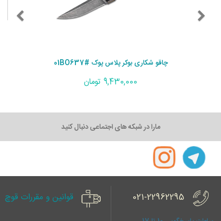
چاقو شکاری بوکر پلاس پوک #01BO637
9,430,000 تومان
مارا در شبکه های اجتماعی دنبال کنید
021-22962295
قوانین و مقررات قوچ