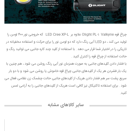
چراغ قوه Olight PL-1 Valkyrie علاوه بر LED Cree XP-L که خروجی نور ۴۰۰ لومن را
تولید می کند ، دو LED آبی رنگ دارد که دو لومن نور را برای حرکت و استفاده مخفیانه در
تاریکی را در اختیار شما قرار می دهد . با استفاده از کلید چند کاره جانبی می توانید رنگ و
حالت استفاده از چراغ قوه را کنترل کنید .
با فشار دادن کلیدهای جانبی به صورت همزمان نور آبی رنگ روشن می شود ، هم چنین با
یک بار فشردن هر یک از کلیدهای جانبی چراغ قوه خاموش یا روشن می شود و با دو بار
سریع پشت سر هم فشار دادن هریک از کلیدهای جانبی حالت چشمک زن نظامی فعال می
شود . برای استفاده تاکتیکال نیز کافی است هریک از کلیدهای جانبی را به آرامی لمس
کنید.
سایر کالاهای مشابه