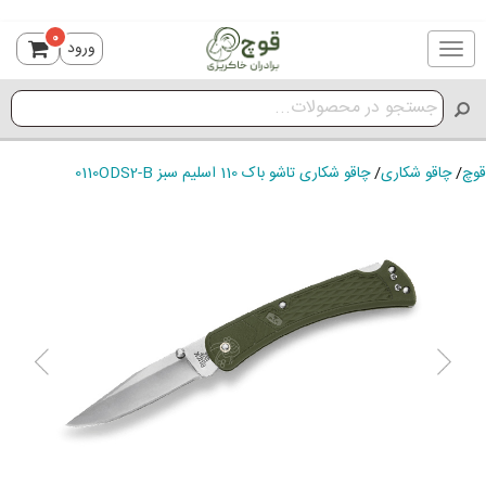
0
ورود
Toggle
navigation
قوچ
/
چاقو شکاری
/
چاقو شکاری تاشو باک 110 اسلیم سبز 0110ODS2-B
ious
Next