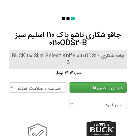
چاقو شکاری تاشو باک 110 اسلیم سبز
0110ODS2-B
چاقو شکاری BUCK 110 Slim Select Knife 0110ODS2-
B
14,140,000 تومان
خرید این محصول