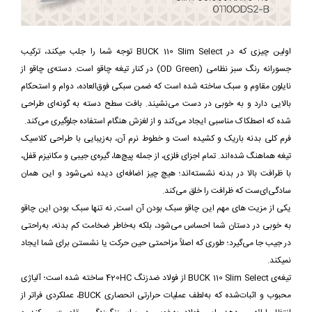
اولین چیزی که در BUCK 110 Slim Select توجه شما را جلب میکند، ترکیب
جسورانه رنگ سبز نظامی (OD Green) در کنار تیغه‌ چاقو است. دسته‌ی چاقو از
نایلون مقاوم و سبک ساخته شده است که ضمن سبکی فوق‌العاده، دوام و استحکام
بالایی دارد و به خوبی در دست می‌نشیند. بافت سطح دسته به گونه‌ای طراحی
شده که اصطکاک مناسبی ایجاد می‌کند و از لغزش هنگام استفاده جلوگیری می‌کند.
فرم کلی بدنه باریک و کشیده است و خطوط نرم آن، به‌زیبایی با طراحی کلاسیک
تیغه هماهنگ شده‌اند. تمام اجزای فلزی، از جمله پیچ‌ها، گیره‌ی جیبی و مکانیزم قفل،
با ظرافت بالا در بدنه نشسته‌اند؛ هیچ چیز اضافه‌ای دیده نمی‌شود و این همان
سادگی‌ای‌ست که ظرافت را خلق می‌کند.
یکی از مزیت های مهم این چاقو سبک بودن آن است, نه تنها سبک بودن این چاقو
به خوبی در دستان شما احساس می‌شود، بلکه به‌خاطر ضخامت کم بدنه، به‌راحتی
در جیب جا می‌گیرد؛ طوری که اصلاً مزاحمتی حین حرکت یا نشستن برای شما ایجاد
نمیکند.
تیغه‌ی BUCK 110 Slim Select از فولاد ضدزنگ 420HC ساخته شده است؛ آلیاژی
محبوب و اثبات‌شده که به‌لطف عملیات حرارتی انحصاری BUCK، عملکردی فراتر از