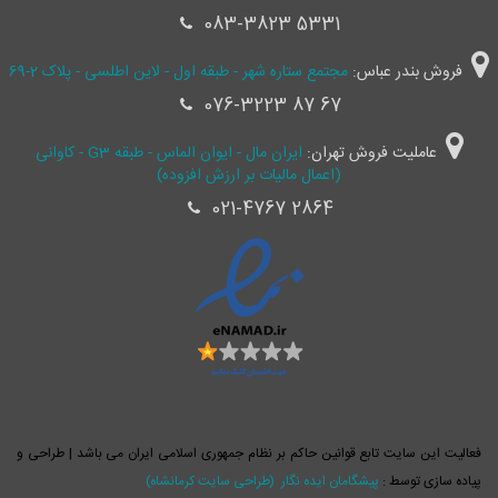
083-3823 5331
فروش بندر عباس:
مجتمع ستاره شهر - طبقه اول - لاین اطلسی - پلاک 2-69
076-3223 87 67
عاملیت فروش تهران:
ایران مال - ایوان الماس - طبقه G3 - کاوانی
(اعمال مالیات بر ارزش افزوده)
021-4767 2864
فعالیت این سایت تابع قوانین حاکم بر نظام جمهوری اسلامی ایران می باشد | طراحی و
پیاده سازی توسط :
پیشگامان ایده نگار
(طراحی سایت کرمانشاه)