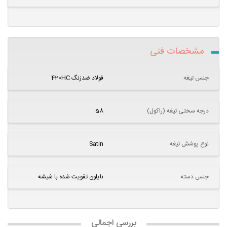
مشخصات فنی
جنس تیغه
فولاد ضدزنگ 420HC
درجه سختی تیغه (راکول)
58
نوع پوشش تیغه
Satin
جنس دسته
نایلون تقویت شده با شیشه
بررسی اجمالی