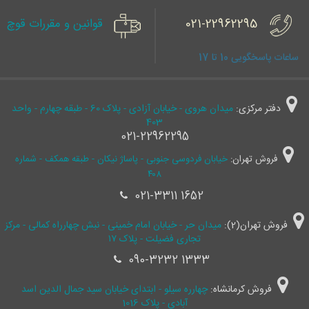
021-22962295
قوانین و مقررات قوچ
ساعات پاسخگویی 10 تا 17
دفتر مرکزی:
میدان هروی - خیابان آزادی - پلاک 60 - طبقه چهارم - واحد
403
021-22962295
فروش تهران:
خیابان فردوسی جنوبی - پاساژ نیکان - طبقه همکف - شماره
۴۰۸
021-3311 1652
فروش تهران(2):
میدان حر - خیابان امام خمینی - نبش چهارراه کمالی - مرکز
تجاری فضیلت - پلاک ۱۷
090-3232 1333
فروش کرمانشاه:
چهارره سیلو - ابتدای خیابان سید جمال ‌الدین اسد
آبادی - پلاک 1016