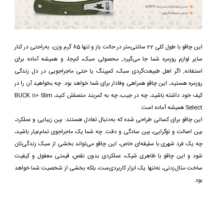
این چاقو با طول کلی 22 سانتی‌متر در حالت باز و تنها 85 گرم وزن، به‌راحتی در کنار
سایر لوازم روزمره شما جا می‌گیرد, محصولی سبک، کم‌جا، و همیشه آماده برای
استفاده, اگر اهل طبیعت‌گردی سبک، کمپینگ یا حتی ماجراجویی در دل زندگی
روزمره هستید، این چاقو همراهی وفادار برای شما خواهد بود. چه بخواهید آن را در
کیف خود داشته باشید، چه در جیب، چه به کمربند متصلش کنید، BUCK 110 Slim
Select همیشه آماده است.
این چاقو برای کسانی طراحی شده که به‌دنبال تعادل هستند: بین زیبایی و عملکرد،
بین اصالت و نوگرایی، بین سادگی و دقت. چه شما یک ماجراجوی تمام‌عیار باشید،
چه یک فرد شهری با سلیقه‌ای خاص، این چاقو می‌تواند بخشی از سبک زندگی‌تان
شود و این چاقو با ظاهری شیک، عملکردی بدون نقص، قیمتی معقول و کیفیت
ساخت مثال‌زدنی، نه‌تنها یک ابزار کاربردی‌ست، بلکه بخشی از شخصیت شما خواهد
بود.