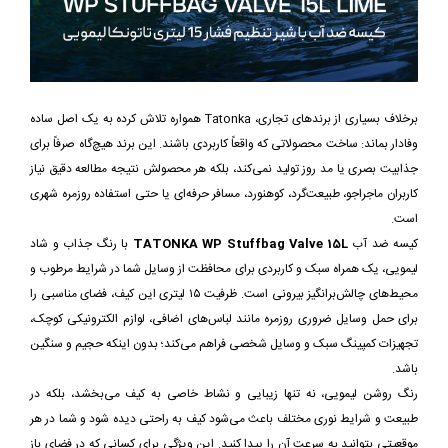
برخلاف بسیاری از برندهای تجاری، Tatonka همواره تلاش کرده به یک اصل ساده
وفادار بماند: ساخت محصولاتی که واقعاً کاربردی باشند. این برند هیچ‌گاه صرفاً برای
جذابیت بصری یا مد روز تولید نمی‌کند، بلکه هر محصولش نتیجه مطالعه دقیق نیاز
کاربران ماجراجو، طبیعت‌گرد، کوهنورد، مسافر حرفه‌ای یا حتی استفاده روزمره شهری
است.
کیسه ضد آب
TATONKA WP Stuffbag Valve 15L
با رنگ جذاب و شاد
لیمویی، یک همراه سبک و کاربردی برای محافظت از وسایل شما در شرایط مرطوب و
محیط‌های چالش‌برانگیز بیرونی است. ظرفیت ۱۵ لیتری این کیف، فضای مناسبی را
برای حمل وسایل ضروری روزمره مانند لباس‌های اضافی، لوازم الکترونیکی کوچک،
تجهیزات کمپینگ سبک و وسایل شخصی فراهم می‌کند؛ بدون اینکه حجیم و سنگین
باشد.
رنگ روشن لیمویی، نه تنها زیبایی و نشاط خاصی به کیف می‌بخشد، بلکه در
طبیعت و شرایط نوری مختلف باعث می‌شود کیف به راحتی دیده شود و شما در هر
موقعیتی بتوانید به سرعت آن را پیدا کنید. این ویژگی برای کسانی که در فضای باز