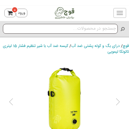
0
ورود
Toggle
navigation
قوچ
/
درای بگ و کوله پشتی ضد آب
/
کیسه ضد آب با شیر تنظیم فشار 15 لیتری
تاتونکا لیمویی
ious
Next