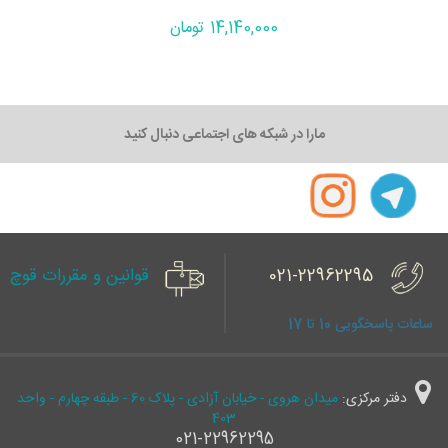
14,140,000 تومان
مارا در شبکه های اجتماعی دنبال کنید
021-22962295
قوانین و مقررات قوچ
ساعات پاسخگویی 10 تا 17
دفتر مرکزی:
میدان هروی - خیابان آزادی - پلاک 60 - طبقه چهارم - واحد
403
021-22962295