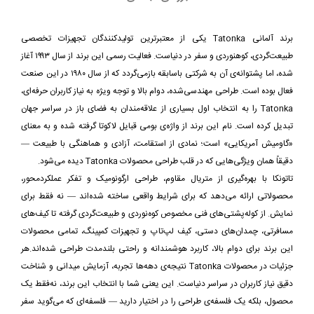
برند آلمانی Tatonka یکی از معتبرترین تولیدکنندگان تجهیزات تخصصی
طبیعت‌گردی، کوهنوردی و سفر در دنیاست. فعالیت رسمی این برند از سال ۱۹۹۳ آغاز
شده، اما پشتوانه‌ی آن به شرکتی باسابقه بازمی‌گردد که از سال ۱۹۸۰ در این صنعت
فعال بوده است. طراحی مهندسی‌شده، دوام بالا و توجه ویژه به نیاز کاربران حرفه‌ای،
Tatonka را به انتخاب اول بسیاری از علاقه‌مندان به فضای باز در سراسر جهان
تبدیل کرده است. نام این برند از واژه‌ی بومی قبایل لاکوتا گرفته شده و به معنای
«گاومیش آمریکایی» است؛ نمادی از استقامت، آزادی و هماهنگی با طبیعت —
دقیقاً همان ویژگی‌هایی که در قلب طراحی محصولات Tatonka دیده می‌شود.
تاتونکا با بهره‌گیری از متریال مقاوم، طراحی ارگونومیک و تفکر عملکردمحور،
محصولاتی ارائه می‌دهد که برای شرایط واقعی ساخته شده‌اند — نه فقط برای
نمایش. از کوله‌پشتی‌های فنی مخصوص کوه‌نوردی و طبیعت‌گردی گرفته تا کیف‌های
مسافرتی، چمدان‌های دستی، کیف لپ‌تاپ و تجهیزات کمپینگ، تمامی محصولات
این برند برای دوام بالا، کاربرد هوشمندانه و راحتی بلندمدت طراحی شده‌اند.هر
جزئیات در محصولات Tatonka نتیجه‌ی دهه‌ها تجربه، آزمایش‌ میدانی و شناخت
دقیق نیاز کاربران در سراسر دنیاست. این یعنی شما با انتخاب این برند، نه‌فقط یک
محصول، بلکه یک فلسفه‌ی طراحی را در اختیار دارید — فلسفه‌ای که می‌گوید سفر