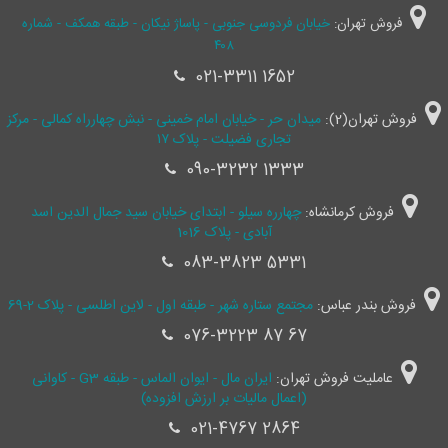
فروش تهران:
خیابان فردوسی جنوبی - پاساژ نیکان - طبقه همکف - شماره
۴۰۸
021-3311 1652
فروش تهران(2):
میدان حر - خیابان امام خمینی - نبش چهارراه کمالی - مرکز
تجاری فضیلت - پلاک ۱۷
090-3232 1333
فروش کرمانشاه:
چهارره سیلو - ابتدای خیابان سید جمال ‌الدین اسد
آبادی - پلاک 1016
083-3823 5331
فروش بندر عباس:
مجتمع ستاره شهر - طبقه اول - لاین اطلسی - پلاک 2-69
076-3223 87 67
عاملیت فروش تهران:
ایران مال - ایوان الماس - طبقه G3 - کاوانی
(اعمال مالیات بر ارزش افزوده)
021-4767 2864