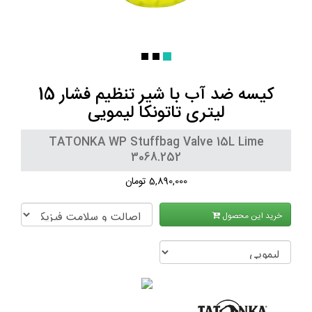
کیسه ضد آب با شیر تنظیم فشار 15
لیتری تاتونکا لیمویی
TATONKA WP Stuffbag Valve 15L Lime
3068.252
5,890,000 تومان
خرید این محصول