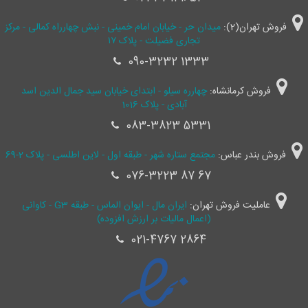
فروش تهران(2):
میدان حر - خیابان امام خمینی - نبش چهارراه کمالی - مرکز
تجاری فضیلت - پلاک ۱۷
090-3232 1333
فروش کرمانشاه:
چهارره سیلو - ابتدای خیابان سید جمال ‌الدین اسد
آبادی - پلاک 1016
083-3823 5331
فروش بندر عباس:
مجتمع ستاره شهر - طبقه اول - لاین اطلسی - پلاک 2-69
076-3223 87 67
عاملیت فروش تهران:
ایران مال - ایوان الماس - طبقه G3 - کاوانی
(اعمال مالیات بر ارزش افزوده)
021-4767 2864