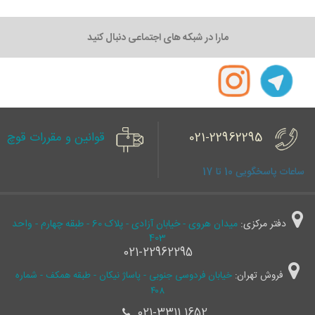
مارا در شبکه های اجتماعی دنبال کنید
021-22962295
قوانین و مقررات قوچ
ساعات پاسخگویی 10 تا 17
دفتر مرکزی:
میدان هروی - خیابان آزادی - پلاک 60 - طبقه چهارم - واحد
403
021-22962295
فروش تهران:
خیابان فردوسی جنوبی - پاساژ نیکان - طبقه همکف - شماره
۴۰۸
021-3311 1652