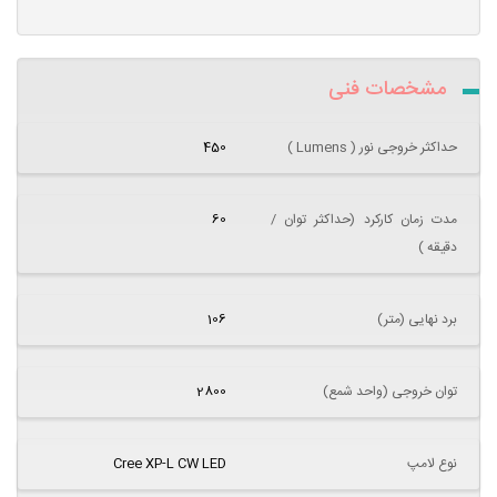
مشخصات فنی
حداکثر خروجی نور ( Lumens )
450
مدت زمان کارکرد (حداکثر توان /
60
دقیقه )
برد نهایی (متر)
106
توان خروجی (واحد شمع)
2800
نوع لامپ
Cree XP-L CW LED