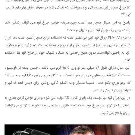
آیا چراغ قوه در شرایط بحرانی و در مواقعی که زندگی شما در معرض خطر قرار دارد کار می
کند ؟؟
پاسخ به این سوال بسیار مهم است چون هزینه خرابی چراغ قوه می تواند زندگی شما
باشد ، پس یک چراغ قوه ارزان ، ارزان نیست !
PL1-ll Valkyrie چراغ قوه ایی بی نظیر است که استفاده از آن بسیار آسان است ، ما آن را
در اختیار چندین تیرانداز قرار دادیم بدون اینکه راجع به نحوه استفاده از آن توضیح دهیم ،
آنها به راحتی توانستند بدون هیچ زحمتی به هنگام شلیک خود از چراغ قوه ها استفاده
کنند.
این مدل دارای طول ۷۸ میلی متر و وزن ۹۵.۵ گرم می باشد ، جنس بدنه از آلومینیوم
سخت آندایز شده و مقاوم در برابر ضربه است . حداکثر خروجی نور ۴۵۰ لومن می باشد
که پرتو نوری یکنواخت ، نسبتا متمرکز و به اندازه کافی روشن برای دیدن اهداف کور و
تیراندازی در تاریکی است .
در این چراغ قوه نور توسط یک باتری CR123A تولید می شود و برای عوض کردن باتری به
راحتی با باز کردن سر چراغ قوه به محفظه باتری دسترسی پیدا خواهید کرد و می توانید
باتری را تعویض کنید .