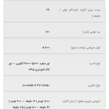
مدت زمان کارکرد (حداکثر توان /
69
دقیقه )
برد نهایی (متر)
120
توان خروجی (واحد شمع)
3,600
نوع لامپ
نور سفید 5700~6700 کلوین ~ نور
UV نانومتری 365
نوع باطری
1100mAh 3.6V 18350
خروجی توربو سطح 1 | زمان کارکرد
1200 لومنز | 3 دقیقه ~ 600 لومنز |
41 دقیقه ~ 120 لومنز | 25 دقیقه