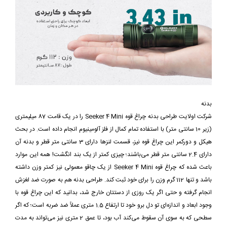
بدنه
شرکت اولایت طراحی بدنه چراغ قوه Seeker 4 Mini را در یک قامت 87 میلیمتری
(زیر 10 سانتی متر) با استفاده تمام کمال از فلز آلومینیوم انجام داده است. در بحث
هیکل و دورکمر این چراغ قوه نیز، قسمت لنزها دارای 3 سانتی متر قطر و بدنه آن
دارای 2.4 سانتی متر قطر می‌باشند؛ چیزی کمتر از یک بند انگشت! همه این موارد
باعث شده که چراغ قوه Seeker 4 Mini از یک چاقو معمولی نیز کمتر وزن داشته
باشد و تنها 112 گرم وزن را برای خود ثبت کند. طراحی بدنه هم به صورت ضد لغزش
انجام گرفته و حتی اگر یک روزی از دستتان خارج شد، بدانید که این چراغ قوه با
وجود ابعاد و اندازه‌ای تو دل برو خود تا ارتفاع 1.5 متری عملاً ضد ضربه است؛ که اگر
سطحی که به سوی آن سقوط می‌کند آب بود، تا عمق 2 متری نیز می‌تواند به مدت