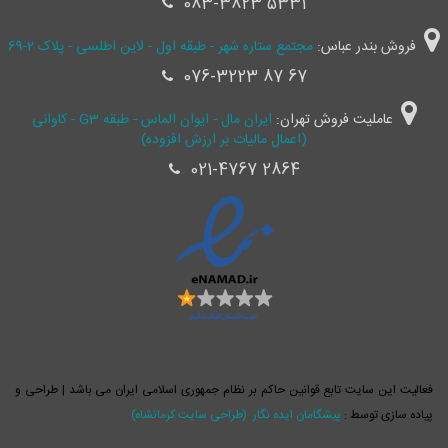
083-3823 5331
فروش بندر عباس:
مجتمع ستاره شهر - طبقه اول - لاین اطلسی - پلاک 2-69
076-3223 87 67
عاملیت فروش تهران:
ایران مال - ایوان الماس - طبقه G3 - کاوانی
(اعمال مالیات بر ارزش افزوده)
021-4767 2864
فعالیت این سایت تابع قوانین حاکم بر نظام جمهوری اسلامی ایران می باشد | طراحی و
پیاده سازی توسط :
پیشگامان ایده نگار
(طراحی سایت کرمانشاه)