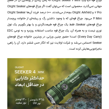
چراغ قوه تازه وارد Olight Seeker 4 Mini، که زمان زیادی از رونمایی آن در سطح
جهانی نمی‌گذرد، محصولی است که می‌توان گفت اگر چراغ قوه‌های Olight Seeker
2 Pro و Olight Arkfeld بچه‌دار می‌شدند، 100 درصد فرزند آن‌ها Olight Seeker
4 Mini می‌بود. چراغ قوه‌ای که با وجود داشتن رگ و ریشه‌ای از خانواده پرچمدار
چراغ قوه‌های Seeker، فقط یک چراغ قوه طبیعت‌گردی و یا بهتر بگوییم یک غول
نوری نیست و به همراه آن، یک چراغ قوه مناسب استفاده روزمره و به نوعی EDC
(Every Day Carry) است! حضور چنین ورژنی در ویترین خانواده چراغ قوه‌های
Seeker احساس می‌شد و شرکت اولایت نیز، که انگار حس ششم دارد، آن را راهی
ماجراجویی‌هایش کرده است...