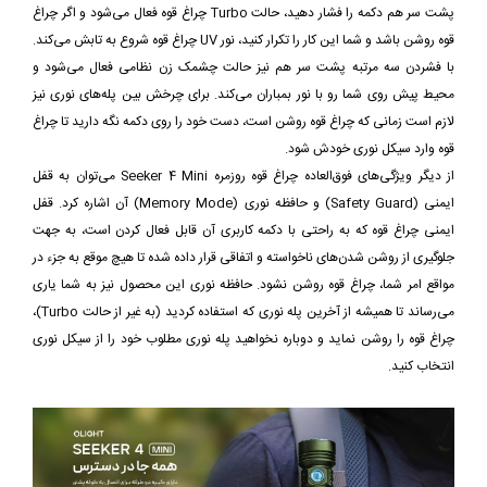
پشت سر هم دکمه را فشار دهید، حالت Turbo چراغ قوه فعال می‌شود و اگر چراغ
قوه روشن باشد و شما این کار را تکرار کنید، نور UV چراغ قوه شروع به تابش می‌کند.
با فشردن سه مرتبه پشت سر هم نیز حالت چشمک زن نظامی فعال می‌شود و
محیط پیش روی شما رو با نور بمباران می‌کند. برای چرخش بین پله‌های نوری نیز
لازم است زمانی که چراغ قوه روشن است، دست خود را روی دکمه نگه دارید تا چراغ
قوه وارد سیکل نوری خودش شود.
از دیگر ویژگی‌های فوق‌العاده چراغ قوه روزمره Seeker 4 Mini می‌توان به قفل
ایمنی (Safety Guard) و حافظه نوری (Memory Mode) آن اشاره کرد. قفل
ایمنی چراغ قوه که به راحتی با دکمه کاربری آن قابل فعال کردن است، به جهت
جلوگیری از روشن شدن‌های ناخواسته و اتفاقی قرار داده شده تا هیچ موقع به جزء در
مواقع امر شما، چراغ قوه روشن نشود. حافظه نوری این محصول نیز به شما یاری
می‌رساند تا همیشه از آخرین پله نوری که استفاده کردید (به غیر از حالت Turbo)،
چراغ قوه را روشن نماید و دوباره نخواهید پله نوری مطلوب خود را از سیکل نوری
انتخاب کنید.