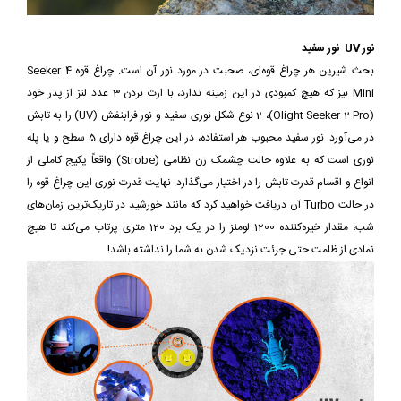
نور UV نور سفید
بحث شیرین هر چراغ قوه‌ای، صحبت در مورد نور آن‌ است. چراغ قوه Seeker 4
Mini نیز که هیچ کمبودی در این زمینه ندارد، با ارث بردن 3 عدد لنز از پدر خود
(Olight Seeker 2 Pro)، 2 نوع شکل نوری سفید و نور فرابنفش (UV) را به تابش
در می‌آورد. نور سفید محبوب هر استفاده، در این چراغ قوه دارای 5 سطح و یا پله
نوری است که به علاوه حالت چشمک زن نظامی (Strobe) واقعاً پکیج کاملی از
انواع و اقسام قدرت تابش را در اختیار می‌گذارد. نهایت قدرت نوری این چراغ قوه را
در حالت Turbo آن دریافت خواهید کرد که مانند خورشید در تاریک‌ترین زمان‌های
شب، مقدار خیره‌کننده 1200 لومنز را در یک برد 120 متری پرتاب می‌کند تا هیچ
نمادی از ظلمت حتی جرئت نزدیک شدن به شما را نداشته باشد!