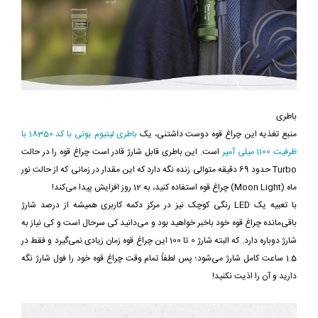
باطری
منبع تغذیه این چراغ قوه دوست داشتنی، یک
باطری لیتیوم یونی با کد 18350 با
ظرفیت 1100 میلی آمپر
است. این باطری قابل شارژ قادر است چراغ قوه را در حالت
Turbo حدود 69 دقیقه متوالی زنده نگه دارد که این مقدار در زمانی که از حالت نور
ماه (Moon Light) چراغ قوه استفاده کنید، به 12 روز افزایش پیدا می‌کند!
با تعبیه یک LED رنگی کوچک نیز در مرکز دکمه کاربری همیشه از درصد شارژ
باقی‌مانده چراغ قوه خود باخبر خواهید بود و می‌دانید کی سرحال است و کی نیاز به
شارژ دوباره‌ دارد. که البته شارژ 0 تا 100 این چراغ قوه زمان زیادی نمی‌گیرد و فقط در
1.5 ساعت کامل شارژ می‌شود؛ پس لطفاً تمام وقت چراغ قوه خود را فول شارژ نگه
دارید و آن را اذیت نکنید!