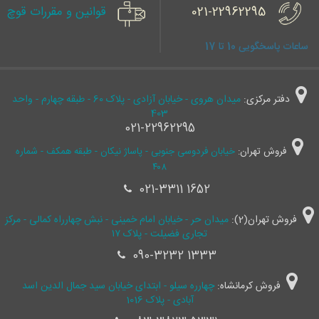
021-22962295
قوانین و مقررات قوچ
ساعات پاسخگویی 10 تا 17
دفتر مرکزی:
میدان هروی - خیابان آزادی - پلاک 60 - طبقه چهارم - واحد
403
021-22962295
فروش تهران:
خیابان فردوسی جنوبی - پاساژ نیکان - طبقه همکف - شماره
۴۰۸
021-3311 1652
فروش تهران(2):
میدان حر - خیابان امام خمینی - نبش چهارراه کمالی - مرکز
تجاری فضیلت - پلاک ۱۷
090-3232 1333
فروش کرمانشاه:
چهارره سیلو - ابتدای خیابان سید جمال ‌الدین اسد
آبادی - پلاک 1016