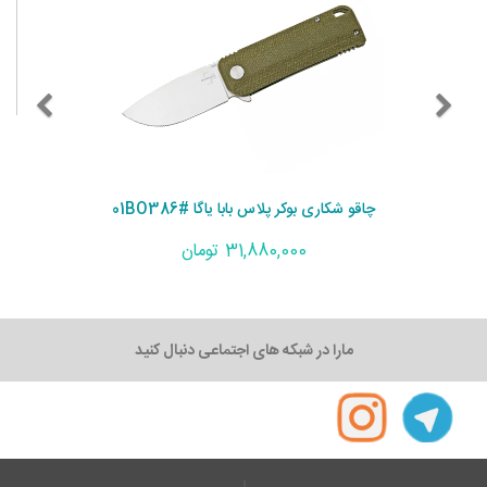
چاقو شکاری بوکر پلاس بابا یاگا #01BO386
31,880,000 تومان
مارا در شبکه های اجتماعی دنبال کنید