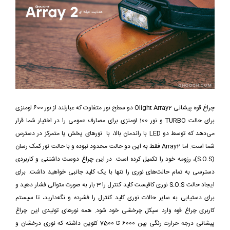
چراغ قوه پیشانی Olight Array2 دو سطح نور متفاوت که عبارتند از نور 600 لومنزی
برای حالت TURBO و نور 100 لومنزی برای مصارف عمومی را در اختیار شما قرار
می‌دهد که توسط دو LED با راندمان بالا، با نورهای پخش یا متمرکز در دسترس
شما است. اما Array2 فقط به این دو حالت محدود نبوده و با حالت نور کمک رسان
(S.O.S)، رزومه خود را تکمیل کرده است. در این چراغ دوست داشتنی و کاربردی
دسترسی به تمام حالت‌های نوری را تنها با یک کلید جانبی خواهید داشت. برای
ایجاد حالت S.O.S نوری کافیست کلید کنترل را 3 بار به صورت متوالی فشار دهید و
برای دستیابی به سایر حالات نوری کلید کنترل را فشرده و نگه‌دارید، تا سیستم
کاربری چراغ قوه وارد سیکل چرخشی خود شود. همه نورهای تولیدی این چراغ
پیشانی درجه حرارت رنگی بین 6000 تا 7500 کلوین داشته که نوری درخشان و