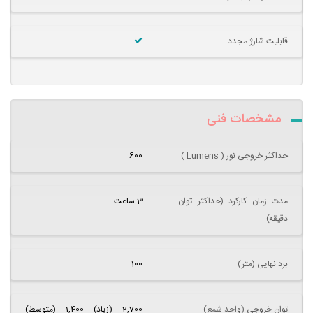
قابلیت شارژ مجدد
مشخصات فنی
حداکثر خروجی نور ( Lumens )
600
مدت زمان کارکرد (حداکثر توان -
3 ساعت
دقیقه)
برد نهایی (متر)
100
توان خروجی (واحد شمع)
2,700 (زیاد) 1,400 (متوسط)