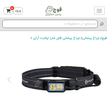
0
ورود
Toggle
navigation
قوچ
/
چراغ پیشانی
/
چراغ پیشانی قابل شارژ اولایت آرای 2
ious
Next