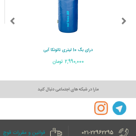
درای بگ 10 لیتری تاتونکا آبی
2,990,000 تومان
مارا در شبکه های اجتماعی دنبال کنید
021-22962295
قوانین و مقررات قوچ