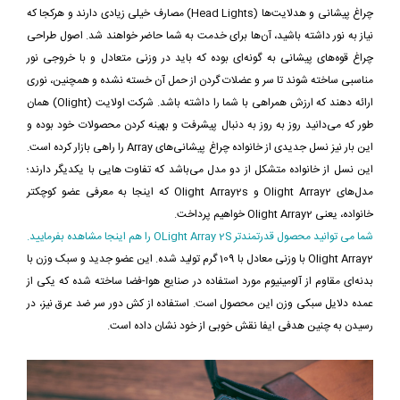
چراغ پیشانی و هدلایت‌ها (Head Lights) مصارف خیلی زیادی دارند و هرکجا که
نیاز به نور داشته باشید، آن‌ها برای خدمت به شما حاضر خواهند شد. اصول طراحی
چراغ ‌قوه‌های پیشانی به گونه‌ای بوده که باید در وزنی متعادل و با خروجی نور
مناسبی ساخته شوند تا سر و عضلات گردن از حمل آن خسته نشده و همچنین، نوری
ارائه دهند که ارزش همراهی با شما را داشته باشد. شرکت اولایت (Olight) همان
طور که می‌دانید روز به روز به دنبال پیشرفت و بهینه‌ کردن محصولات خود بوده و
این بار نیز نسل جدیدی از خانواده چراغ پیشانی‌های Array را راهی بازار کرده است.
این نسل از خانواده متشکل از دو مدل می‌باشد که تفاوت هایی با یکدیگر دارند؛
مدل‌های Olight Array2 و Olight Array2s که اینجا به معرفی عضو کوچکتر
خانواده، یعنی Olight Array2 خواهیم پرداخت.
شما می توانید محصول قدرتمندتر OLight Array 2S را هم اینجا مشاهده بفرمایید.
Olight Array2 با وزنی معادل با 109 گرم تولید شده. این عضو جدید و سبک وزن با
بدنه‌ای مقاوم از آلومینیوم مورد استفاده در صنایع هوا-فضا ساخته شده که یکی از
عمده دلایل سبکی وزن این محصول است. استفاده از کش دور سر ضد عرق نیز، در
رسیدن به چنین هدفی ایفا نقش خوبی از خود نشان داده است.