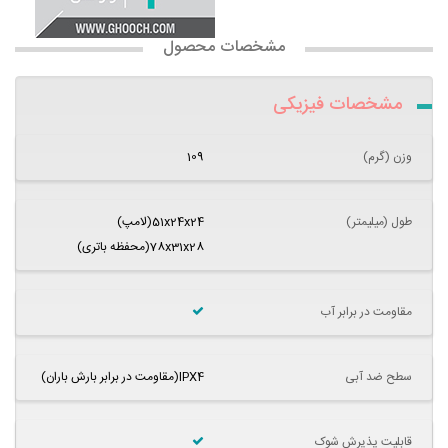
مشخصات محصول
مشخصات فیزیکی
وزن (گرم)
109
طول (میلیمتر)
51x24x24(لامپ)
78x31x28(محفظه باتری)
مقاومت در برابر آب
سطح ضد آبی
IPX4(مقاومت در برابر بارش باران)
قابلیت پذیرش شوک