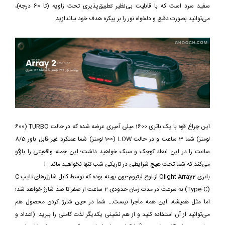
سفید سرد است که با قابلیت بی‌نظیر تطبیق‌پذیری تحت زاویه (تا 60 درجه)،
می‌توانید بصورت دقیق و دلخواه نور را بر پیکره هدف خود بیاندازید.
این چراغ قوه با پک باتری 1600 میلی آمپری عرضه شده که در حالت TURBO (600
لومنز) شما 3 ساعت و در حالت LOW (100 لومنز) شما عملکرد غیر قابل باور 8/5
ساعت را در این ابعاد کوچک و سبک خواهید داشت؛ این جمله واقعیتی را بازگو
می‌کند که شما تحت هیچ شرایطی در تاریکی شب تنها نخواهید ماند...!
باتری Olight Array2 از نوع لیتیوم-یون بهینه بوده که توسط کابل شارژرهای تایپ C
(Type-C) به سرعت در مدت زمان حدودی 2 ساعت از صفر تا صد شارژ خواهد شد؛
اما مثل همیشه، این همه ماجرا نیست... شما در حین شارژ کردن محصول هم
می‌توانید از آن استفاده کنید و از هم نشینی یکدیگر لذت کاملی را ببرید. (اعداد و