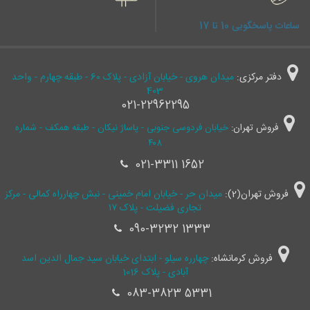
ساعات پاسخگویی 10 تا 17
دفتر مرکزی:
میدان هروی - خیابان آزادی - پلاک 60 - طبقه چهارم - واحد
403
021-22962295
فروش تهران:
خیابان فردوسی جنوبی - پاساژ نیکان - طبقه همکف - شماره
۴۰۸
021-3311 1652
فروش تهران(2):
میدان حر - خیابان امام خمینی - نبش چهارراه کمالی - مرکز
تجاری فضیلت - پلاک ۱۷
090-3232 1333
فروش کرمانشاه:
چهارره سیلو - ابتدای خیابان سید جمال ‌الدین اسد
آبادی - پلاک 1016
083-3823 5331