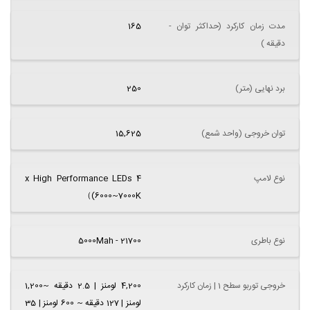
مدت زمان کارکرد (حداکثر توان -
165
دقیقه )
برد نهایی (متر)
250
توان خروجی (واحد شمع)
15,625
نوع لامپ
4 x High Performance LEDs
(6000~7000K）
نوع باطری
21700 - 5000Mah
خروجی توربو سطح 1 | زمان کارکرد
4,200 لومنز | 2.5 دقیقه ~1,200
لومنز | 127 دقیقه ~ 600 لومنز | 35