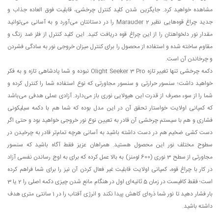
مشاهده خواهید کرد. جایگزین شدن کلید کنترل چرخشی، قابلیت فوق العاده جذاب و
جدید چراغ قوه‌هایی نظیر Marauder 2 را در دستانتان می‌آورد و به آسانی می‌توانید
مقدار نور دلخواهتان را از این چراغ قوه دریافت کنید. این کلید کنترل از فلز ضد زنگ و
مقاوم ساخته شده و استفاده از محصول را برای کنترل میزان خروجی نور به سادگی فشردن
و چرخاندن آن است.
دکمه چرخشی تنها تغییر تازه Olight Seeker 3 Pro نبوده و شما پادشاهی تازه و به فکر
خواهید داشت؛ سنسور حرارتی و سنسور مجاورتی که نوع استفاده شما را کنترل کرده و
شما را از سوء مصرف از قدرت این هیولایی نوری باز می‌دارد. آزادی عملی هدفی می‌باشد
که کمپانی اولایت خواستار تحقق آن در این مدل بوده که شما هم با دکمه سیلیکونی
فشاری و هم با سیستم چرخشی آن قادر به تعیین نوع نور خروجی خواهید بود و حتی اگر
دست کشی ضخیم هم در دست داشته باشید به آسانی هرچه تمام‌تر قادر به چرخیدن در
سطوح مختلف نور این محصول هستید. همراهان عزیز فقط آگاه باشید که سنسور
مجاورتی از سطح 3 نوری (600 لومنز) به بالا عمل کرده که برای به اوج رساندن نفسی آزاد
در کار با چراغ قوه، کمپانی اولایت قابلیت غیر فعال کردن آن نیز را برای شما فراهم کرده
است؛ فقط کافیست در زمان 5 ثانیه‌ای اول در هنگام مانع شدن چیزی دکمه اصلی را 2 یا 3
بار فشار دهید تا نور شما ذره‌ای کاهش پیدا نکند و انرژی آفتاب را در 1 سانتی متری هدف
داشته باشید.