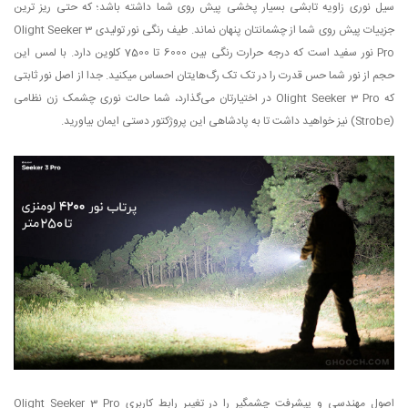
سیل نوری زاویه تابشی بسیار پخشی پیش روی شما داشته باشد؛ که حتی ریز ترین
جزییات پیش روی شما از چشمانتان پنهان نماند. طیف رنگی نور تولیدی Olight Seeker 3
Pro نور سفید است که درجه حرارت رنگی بین 6000 تا 7500 کلوین دارد. با لمس این
حجم از نور شما حس قدرت را در تک تک رگ‌هایتان احساس میکنید. جدا از اصل نور ثابتی
که Olight Seeker 3 Pro در اختیارتان می‌گذارد، شما حالت نوری چشمک زن نظامی
(Strobe) نیز خواهید داشت تا به پادشاهی این پروژکتور دستی ایمان بیاورید.
اصول مهندسی و پیشرفت چشمگیر را در تغییر رابط کاربری Olight Seeker 3 Pro