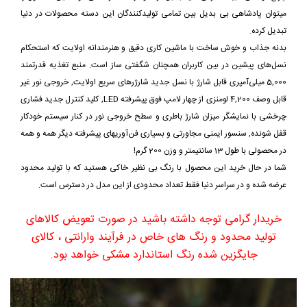
میتوان پادشاهی بی بدیل بین تمامی تولیدکنندگان این دسته محصولات در دنیا
تبدیل کرده.
بدنه جذاب و خوش ساخت با ماشین کاری دقیق و هنرمندانه اولایت که استحکام
نسل‌های پیشین در بین کاربران همچنان شگفتی ساز است. منبع تغذیه قدرتمند
5,000 میلی‌آمپری قابل شارژ با نسل جدید شارژرهای سریع اولایت, خروجی نور غیر
قابل وصف 4,200 لومنزی از چهار لامپ فوق پیشرفته LED, کلید کنترل جدید فشاری
چرخشی با نمایشگر میزان شارژ باطری و سطح خروجی نور در کنار سیستم خودکار
قفل شونده, سنسور ایمنی مجاورتی و بسیاری فن‌آوریهای پیشرفته دیگر همه و همه
در محصولی با طول 13 سانتیمتر و وزن 200 گرم!
شما در حال خرید این محصول با رنگ بی نظیر خاکی هستید که با تولید محدود
عرضه شده و در سراسر دنیا فقط تعداد محدودی از این مدل در دسترس است.
خریدار گرامی توجه داشته باشید در صورت تعویض کالاهای
تولید محدود و رنگ های خاص در فرآیند وارانتی ، کالای
جایگزین شده رنگ استاندارد مشکی خواهد بود.