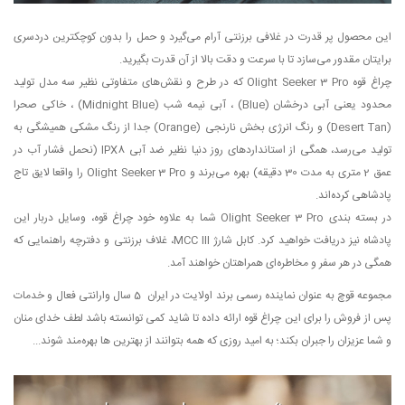
این محصول پر قدرت در غلافی برزنتی آرام می‌گیرد و حمل را بدون کوچکترین دردسری
برایتان مقدور می‌سازد تا با سرعت و دقت بالا از آن قدرت بگیرید.
چراغ قوه Olight Seeker 3 Pro که در طرح و نقش‌های متفاوتی نظیر سه مدل تولید
محدود یعنی آبی درخشان (Blue) ، آبی نیمه شب (Midnight Blue) ، خاکی صحرا
(Desert Tan) و رنگ انرژی بخش نارنجی (Orange) جدا از رنگ مشکی همیشگی به
تولید می‌رسد، همگی از استانداردهای روز دنیا نظیر ضد آبی IPX8 (نحمل فشار آب در
عمق 2 متری به مدت 30 دقیقه) بهره می‌برند و Olight Seeker 3 Pro را واقعا لایق تاج
پادشاهی کرده‌اند.
در بسته بندی Olight Seeker 3 Pro شما به علاوه خود چراغ قوه، وسایل دربار این
پادشاه نیز دریافت خواهید کرد. کابل شارژ MCC III، غلاف برزنتی و دفترچه راهنمایی که
همگی در هر سفر و مخاطره‌ای همراهتان خواهند آمد.
مجموعه قوچ به عنوان نماینده رسمی برند اولایت در ایران 5 سال وارانتی فعال و خدمات
پس از فروش را برای این چراغ قوه ارائه داده تا شاید کمی توانسته باشد لطف خدای منان
و شما عزیزان را جبران بکند؛ به امید روزی که همه بتوانند از بهترین ها بهره‌مند شوند...