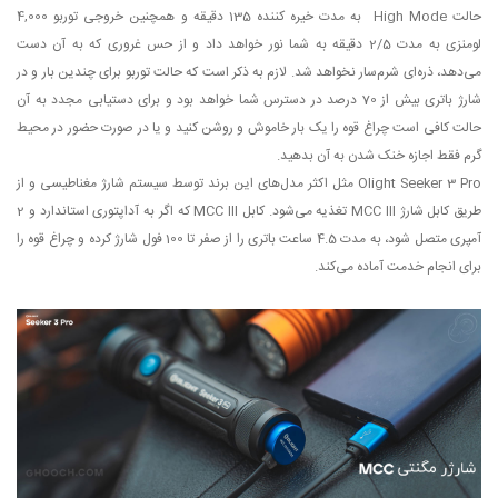
حالت High Mode به مدت خیره کننده 135 دقیقه و همچنین خروجی توربو 4,000
لومنزی به مدت 2/5 دقیقه به شما نور خواهد داد و از حس غروری که به آن دست
می‌دهد، ذره‌ای شرم‌سار نخواهد شد. لازم به ذکر است که حالت توربو برای چندین بار و در
شارژ باتری بیش از 70 درصد در دسترس شما خواهد بود و برای دستیابی مجدد به آن
حالت کافی است چراغ قوه را یک بار خاموش و روشن کنید و یا در صورت حضور در محیط
گرم فقط اجازه خنک شدن به آن بدهید.
Olight Seeker 3 Pro مثل اکثر مدل‌های این برند توسط سیستم شارژ مغناطیسی و از
طریق کابل شارژ MCC III تغذیه می‌شود. کابل MCC III که اگر به آداپتوری استاندارد و 2
آمپری متصل شود، به مدت 4.5 ساعت باتری را از صفر تا 100 فول شارژ کرده و چراغ قوه را
برای انجام خدمت آماده می‌کند.