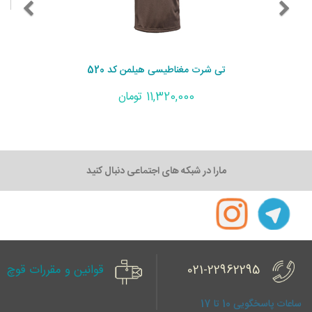
تی شرت مغناطیسی هیلمن کد 520
11,320,000 تومان
مارا در شبکه های اجتماعی دنبال کنید
021-22962295
قوانین و مقررات قوچ
ساعات پاسخگویی 10 تا 17