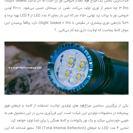
جذاب‌ترین بخش یک چراغ قوه، مقدار خروجی نور آن است که اگر بدانید Olight Seeker
3 Pro چه حجم از نوری تولید می‌کند، نفس در سینه‌تان حبس می‌شود. 4200 لومن
خروجی نور با پرتاب برد نهایی 250 متر که این بار بجای 3 عدد LED از 4 LED بهره برده و
31% بازدهی نوری بیشتری در مقیاس با Olight Seeker 2 Pro دارد؛ واقعاً پرسیدن این
سوال کاملا بجاست که اولایت داری چه کار می‌کنی...؟
یکی از بزرگترین محاسن چراغ‌قوه های تولیدی اولایت استفاده از کاسه و لنزهای فوق
پیشرفته در محصولات تولیدی این شرکت است. این فن‌آوری مدرن در این محصول هم به
خوبی خودنمایی میکند و یک نور یکنواخت و کاملا همگن را برای شما تولید خواهد کرد.
تمامی 4 عدد LED به لنزهای TIR (Total Internal Reflection) مجهز شده‌اند که این