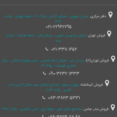
دفتر مرکزی:
میدان هروی - خیابان آزادی - پلاک 60 - طبقه چهارم - واحد
403
021-22962295
فروش تهران:
خیابان فردوسی جنوبی - پاساژ نیکان - طبقه همکف - شماره
۴۰۸
021-3311 1652
فروش تهران(2):
میدان حر - خیابان امام خمینی - نبش چهارراه کمالی - مرکز
تجاری فضیلت - پلاک ۱۷
090-3232 1333
فروش کرمانشاه:
چهارره سیلو - ابتدای خیابان سید جمال ‌الدین اسد
آبادی - پلاک 1016
083-3823 5331
فروش بندر عباس:
مجتمع ستاره شهر - طبقه اول - لاین اطلسی - پلاک 2-69