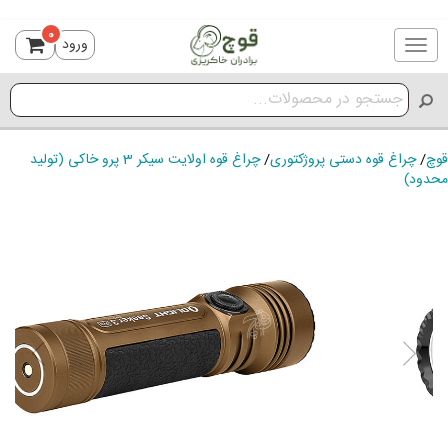
0
ورود
Toggle
navigation
قوچ
/
چراغ قوه دستی پروژکتوری
/
چراغ قوه اولایت سیکر 3 پرو خاکی (تولید
محدود)
ious
Next