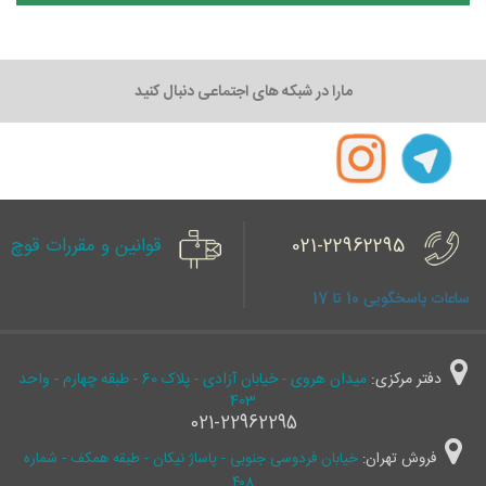
مارا در شبکه های اجتماعی دنبال کنید
021-22962295
قوانین و مقررات قوچ
ساعات پاسخگویی 10 تا 17
دفتر مرکزی:
میدان هروی - خیابان آزادی - پلاک 60 - طبقه چهارم - واحد
403
021-22962295
فروش تهران:
خیابان فردوسی جنوبی - پاساژ نیکان - طبقه همکف - شماره
۴۰۸