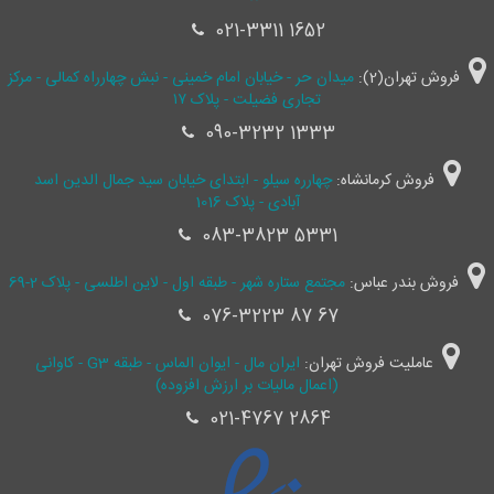
021-3311 1652
فروش تهران(2):
میدان حر - خیابان امام خمینی - نبش چهارراه کمالی - مرکز
تجاری فضیلت - پلاک ۱۷
090-3232 1333
فروش کرمانشاه:
چهارره سیلو - ابتدای خیابان سید جمال ‌الدین اسد
آبادی - پلاک 1016
083-3823 5331
فروش بندر عباس:
مجتمع ستاره شهر - طبقه اول - لاین اطلسی - پلاک 2-69
076-3223 87 67
عاملیت فروش تهران:
ایران مال - ایوان الماس - طبقه G3 - کاوانی
(اعمال مالیات بر ارزش افزوده)
021-4767 2864