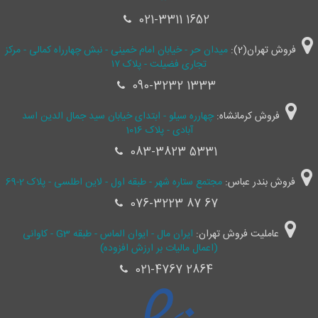
021-3311 1652
فروش تهران(2):
میدان حر - خیابان امام خمینی - نبش چهارراه کمالی - مرکز
تجاری فضیلت - پلاک ۱۷
090-3232 1333
فروش کرمانشاه:
چهارره سیلو - ابتدای خیابان سید جمال ‌الدین اسد
آبادی - پلاک 1016
083-3823 5331
فروش بندر عباس:
مجتمع ستاره شهر - طبقه اول - لاین اطلسی - پلاک 2-69
076-3223 87 67
عاملیت فروش تهران:
ایران مال - ایوان الماس - طبقه G3 - کاوانی
(اعمال مالیات بر ارزش افزوده)
021-4767 2864