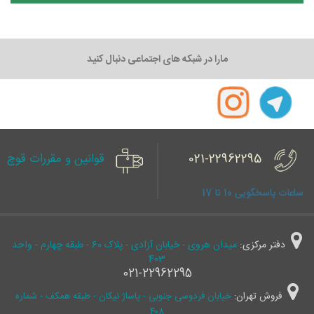
مارا در شبکه های اجتماعی دنبال کنید
021-22962295
قوانین و مقررات قوچ
ساعات پاسخگویی 10 تا 17
دفتر مرکزی:
میدان هروی - خیابان آزادی - پلاک 60 - طبقه چهارم - واحد
403
021-22962295
فروش تهران:
خیابان فردوسی جنوبی - پاساژ نیکان - طبقه همکف - شماره
۴۰۸