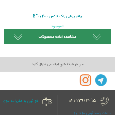
چاقو پرتابی بلک فاکس - BF-720
ناموجود
مارا در شبکه های اجتماعی دنبال کنید
021-22962295
قوانین و مقررات قوچ
ساعات پاسخگویی 10 تا 17