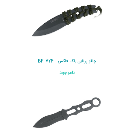
چاقو پرتابی بلک فاکس - BF-724
ناموجود