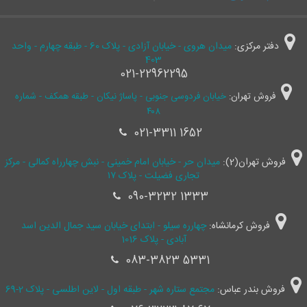
دفتر مرکزی:
میدان هروی - خیابان آزادی - پلاک 60 - طبقه چهارم - واحد
403
021-22962295
فروش تهران:
خیابان فردوسی جنوبی - پاساژ نیکان - طبقه همکف - شماره
۴۰۸
021-3311 1652
فروش تهران(2):
میدان حر - خیابان امام خمینی - نبش چهارراه کمالی - مرکز
تجاری فضیلت - پلاک ۱۷
090-3232 1333
فروش کرمانشاه:
چهارره سیلو - ابتدای خیابان سید جمال ‌الدین اسد
آبادی - پلاک 1016
083-3823 5331
فروش بندر عباس:
مجتمع ستاره شهر - طبقه اول - لاین اطلسی - پلاک 2-69