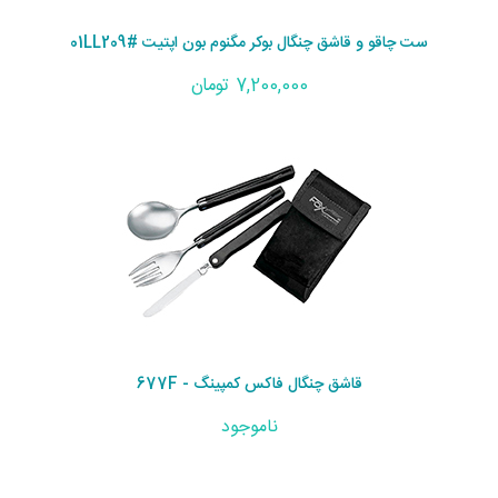
ست چاقو و قاشق چنگال بوکر مگنوم بون اپتیت #01LL209
7,200,000 تومان
قاشق چنگال فاکس کمپینگ - 677F
ناموجود