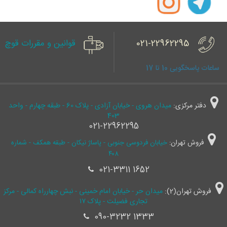
021-22962295
قوانین و مقررات قوچ
ساعات پاسخگویی 10 تا 17
دفتر مرکزی:
میدان هروی - خیابان آزادی - پلاک 60 - طبقه چهارم - واحد
403
021-22962295
فروش تهران:
خیابان فردوسی جنوبی - پاساژ نیکان - طبقه همکف - شماره
۴۰۸
021-3311 1652
فروش تهران(2):
میدان حر - خیابان امام خمینی - نبش چهارراه کمالی - مرکز
تجاری فضیلت - پلاک ۱۷
090-3232 1333