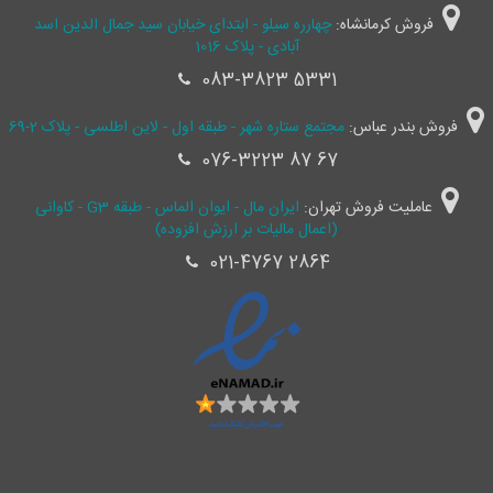
فروش کرمانشاه:
چهارره سیلو - ابتدای خیابان سید جمال ‌الدین اسد
آبادی - پلاک 1016
083-3823 5331
فروش بندر عباس:
مجتمع ستاره شهر - طبقه اول - لاین اطلسی - پلاک 2-69
076-3223 87 67
عاملیت فروش تهران:
ایران مال - ایوان الماس - طبقه G3 - کاوانی
(اعمال مالیات بر ارزش افزوده)
021-4767 2864