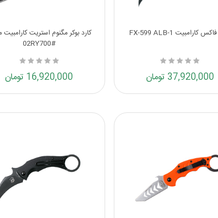
کس کارامبیت FX-599 ALB-1
کارد بوکر مگنوم استریت کارامبیت م
#02RY700
37,920,000 تومان
16,920,000 تومان