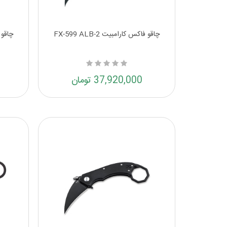
چاقو فاکس کارامبیت FX-599 ALB-2
چاقو فا
37,920,000 تومان