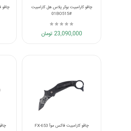
چاقو کارامبیت بوکر پلاس هل کارامبیت
چاقو فا
#01BO515
23,090,000 تومان
چاقو کارامبیت فاکس موآ FX-653
چاقو 