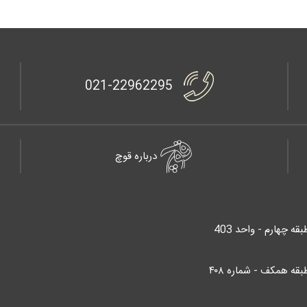
021-22962295
درباره قوچ
قه همکف - شماره ۴۰۸