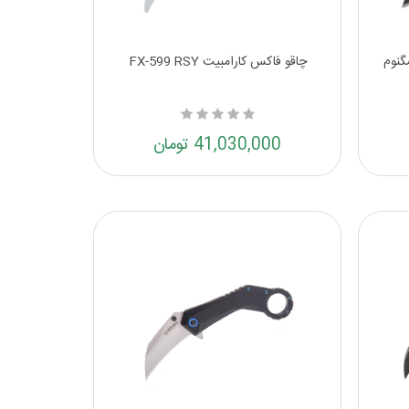
گنوم
چاقو فاکس کارامبیت FX-599 RSY
41,030,000 تومان