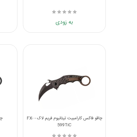
به زودی
چاقو فاکس کارامبیت تیتانیوم فریم لاک - FX-
چا
599TiC