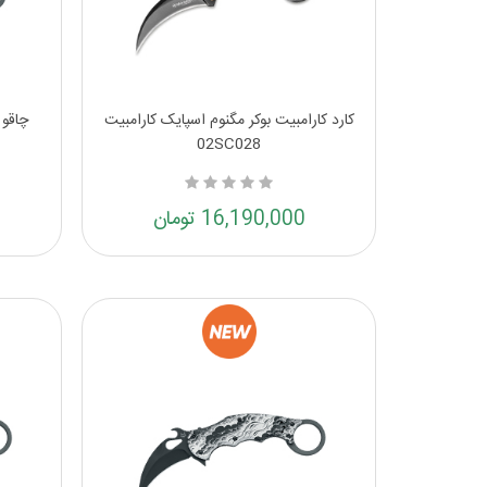
کارد کارامبیت بوکر مگنوم اسپایک کارامبیت
چاقو فا
02SC028
16,190,000 تومان