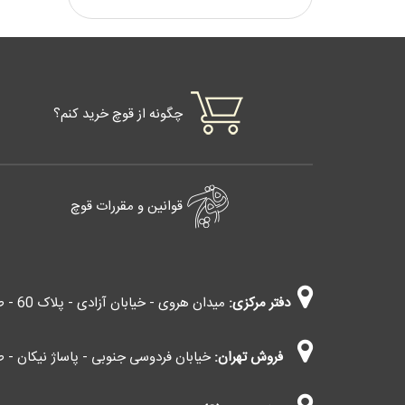
چگونه از قوچ خرید کنم؟
قوانین و مقررات قوچ
دفتر مرکزی:
میدان هروی - خیابان آزادی - پلاک 60 - طبقه چهارم - واحد 403
فروش تهران:
خیابان فردوسی جنوبی - پاساژ نیکان - طب