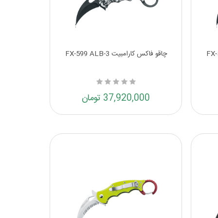
چاقو فاکس کارامبیت FX-599 ALB-3
37,920,000 تومان