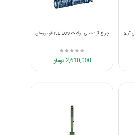
چراغ قوه جیبی شارژی اولایت آی وان آر 2
چراغ قوه جیبی اولایت i3E EOS بلو پورسلن
2,610,000 تومان