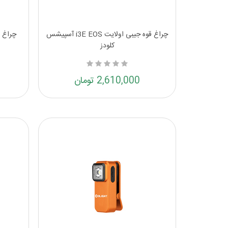
چراغ قوه جیبی اولایت i3E EOS آسپیشس
چراغ ق
کلودز
2,610,000 تومان