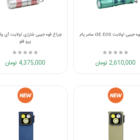
بی اولایت i3E EOS سامر پام
پرو فلو
2,610,000 تومان
4,375,000 تومان