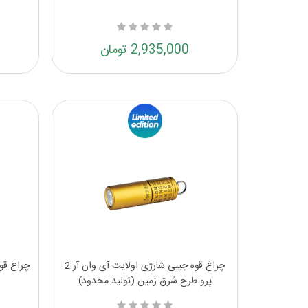
2,935,000 تومان
چراغ قوه جیبی شارژی اولایت آی وان آر 2
چراغ قو
پرو طرح شرق زمین (تولید محدود)