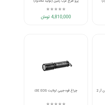
د)
پرو طرح غرب زمین (تولید محدود)
4,810,000 تومان
چراغ قوه جیبی شارژی اولایت آی وان آر 2
چراغ قوه جیبی اولایت i3E EOS