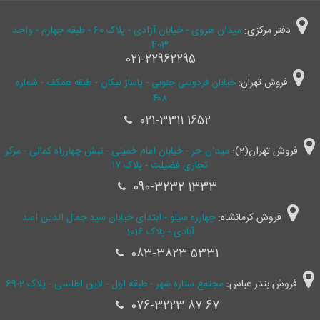
دفتر مرکزی:
میدان هروی - خیابان آزادی - پلاک 60 - طبقه چهارم - واحد
403
021-22962295
فروش تهران:
خیابان فردوسی جنوبی - پاساژ نیکان - طبقه همکف - شماره
۴۰۸
021-3311 1652
فروش تهران(2):
میدان حر - خیابان امام خمینی - نبش چهارراه کمالی - مرکز
تجاری فضیلت - پلاک ۱۷
090-3232 1333
فروش کرمانشاه:
چهارره سیلو - ابتدای خیابان سید جمال ‌الدین اسد
آبادی - پلاک 1016
083-3823 5331
فروش بندر عباس:
مجتمع ستاره شهر - طبقه اول - لاین اطلسی - پلاک 2-69
076-3223 87 67