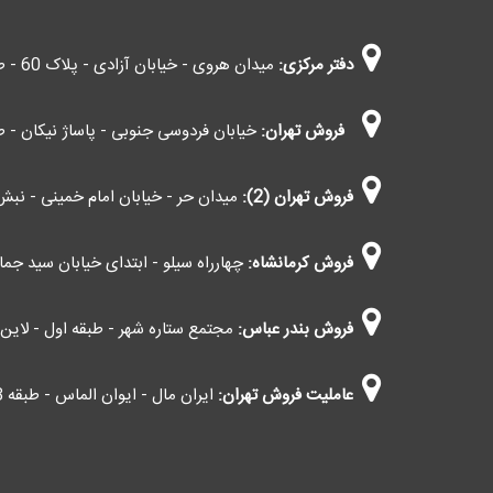
دفتر مرکزی:
میدان هروی - خیابان آزادی - پلاک 60 - طبقه چهارم - واحد 403
فروش تهران:
خیابان فردوسی جنوبی - پاساژ نیکان - طب
فروش تهران (2):
میدان حر - خیابان امام خمینی - نبش 
فروش کرمانشاه:
چهارراه سیلو - ابتدای خیابان سید جمال 
فروش بندر عباس:
مجتمع ستاره شهر - طبقه اول - لاین اط
عاملیت فروش تهران:
ایران مال - ایوان الماس - طبقه G3 - کاوانی (اعمال مالیات بر ارزش افزوده)