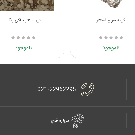
کومه سریع استتار
تور استتار خاکی رنگ
ناموجود
ناموجود
021-22962295
درباره قوچ