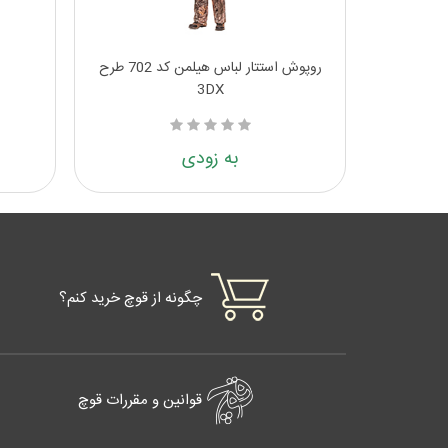
روپوش استتار لباس هیلمن کد 702 طرح
3DX
به زودی
چگونه از قوچ خرید کنم؟
قوانین و مقررات قوچ