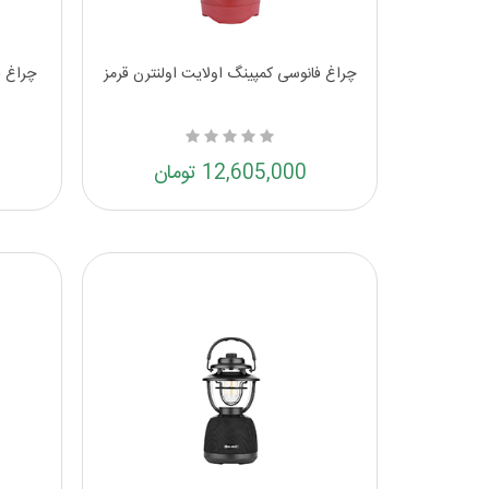
چراغ فانوسی کمپینگ اولایت اولنترن قرمز
چراغ ف
12,605,000 تومان