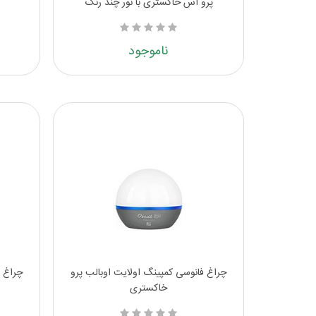
پرو اس خاکستری با نور چند رنگ
ناموجود
چراغ فانوسی کمپینگ اولایت اوبالب پرو
چراغ ف
خاکستری