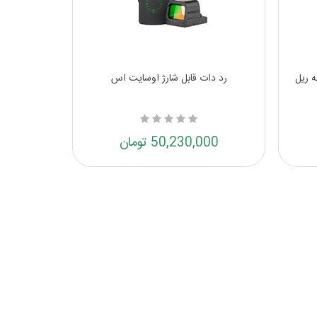
ه ریل
رد دات قابل شارژ اوسایت اس
50,230,000 تومان