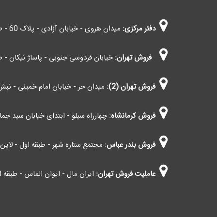
دفتر مرکزی:
میدان هروی - خیابان آزادی - پلاک 60 - طبقه چهارم - واحد 403
فروش تهران:
خیابان فردوسی جنوبی - پاساژ نیکان - طب
فروش تهران (2):
میدان حر - خیابان امام خمینی - نبش 
فروش کرمانشاه:
چهارراه سیلو - ابتدای خیابان سید جمال 
فروش بندر عباس:
مجتمع ستاره شهر - طبقه اول - لاین اط
عاملیت فروش تهران:
ایران مال - ایوان الماس - طبقه G3 - کاوانی (اعمال مالیات بر ارزش افزوده)