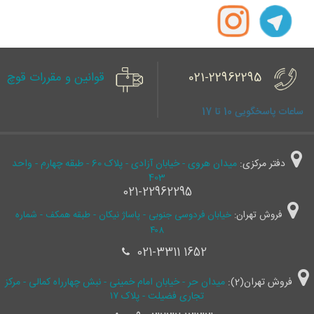
021-22962295
قوانین و مقررات قوچ
ساعات پاسخگویی 10 تا 17
دفتر مرکزی:
میدان هروی - خیابان آزادی - پلاک 60 - طبقه چهارم - واحد
403
021-22962295
فروش تهران:
خیابان فردوسی جنوبی - پاساژ نیکان - طبقه همکف - شماره
۴۰۸
021-3311 1652
فروش تهران(2):
میدان حر - خیابان امام خمینی - نبش چهارراه کمالی - مرکز
تجاری فضیلت - پلاک ۱۷