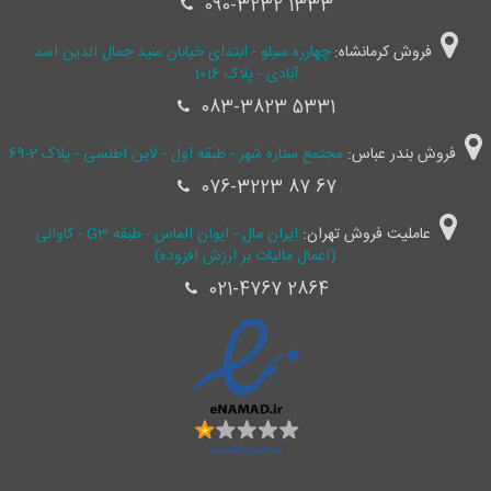
090-3232 1333
فروش کرمانشاه:
چهارره سیلو - ابتدای خیابان سید جمال ‌الدین اسد
آبادی - پلاک 1016
083-3823 5331
فروش بندر عباس:
مجتمع ستاره شهر - طبقه اول - لاین اطلسی - پلاک 2-69
076-3223 87 67
عاملیت فروش تهران:
ایران مال - ایوان الماس - طبقه G3 - کاوانی
(اعمال مالیات بر ارزش افزوده)
021-4767 2864