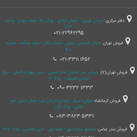
دفتر مرکزی:
میدان هروی - خیابان آزادی - پلاک 60 - طبقه چهارم - واحد
403
021-22962295
فروش تهران:
خیابان فردوسی جنوبی - پاساژ نیکان - طبقه همکف - شماره
۴۰۸
021-3311 1652
فروش تهران(2):
میدان حر - خیابان امام خمینی - نبش چهارراه کمالی - مرکز
تجاری فضیلت - پلاک ۱۷
090-3232 1333
فروش کرمانشاه:
چهارره سیلو - ابتدای خیابان سید جمال ‌الدین اسد
آبادی - پلاک 1016
083-3823 5331
فروش بندر عباس:
مجتمع ستاره شهر - طبقه اول - لاین اطلسی - پلاک 2-69