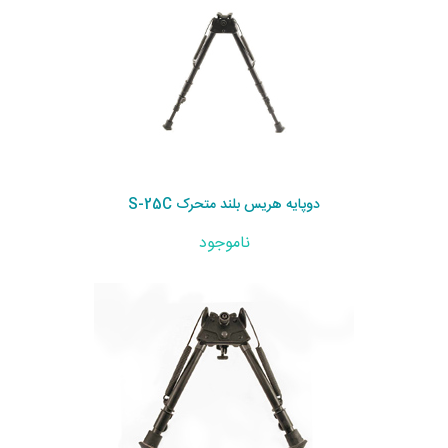
دوپایه هریس بلند متحرک S-25C
ناموجود