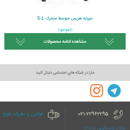
دوپایه هریس متوسط متحرک S-L
ناموجود
مارا در شبکه های اجتماعی دنبال کنید
021-22962295
قوانین و مقررات قوچ
ساعات پاسخگویی 10 تا 17