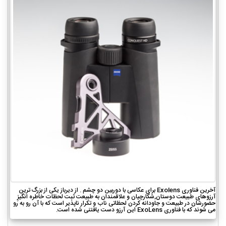
آخرین فناوری Exolens برای عکاسی با دوربین دو چشم . از دیرباز یکی از بزرگ ترین
آرزوهای طبیعت دوستان,شکارچیان و علاقمندان به طبیعت ثبت لحظات خاطره انگیزِ
حضورشان در طبیعت و جاودانه کردن لحظاتی ناب و تکرار ناپذیر است که با آن رو به رو
می شوند که با فناوری ExoLens این آرزو دست یافتنی شده است.