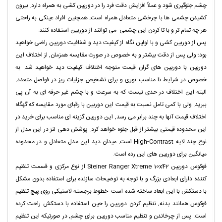
چشم جلوگیری شود و عملاً افزایش دقت فرد را در دوربین کشی به همراه دارد. بیرون
کشیدن چشمی ها با چرخشی متعادل همراه است. همچنین افراد عینکی به راحتی
هر چه تمام تر و با تا کردن این چشمی می توانند از دوربین استفاده کنند.
پس از دوربین کشی و با اولین نگاه از کیفیت دید و شفافیت دوربین راضی خواهید
بود؛ ولی پس از دقت بیشتر و به خصوص در صورت مقایسه همزمان, از اختلاف این
دوربین با دوربین های گران قیمت متوجه اختلاف کیفیت دید خواهید شد. به
خصوص در شرایط نا مناسب نوری و برای تشخیص جزئیات ریز در فواصل متعدد.
البته این اختلاف در حدی نیست که به سرعت و با چشم غیر حرفه ای به آن پی
ببرید. ولی با کمی تامل نسبت به قیمت این دوربین با رقبای مورد مقایسه که گهگاه
اختلاف قیمت آنها به چند برابر می رسد, این دوربین گزینه ای مناسب برای خرید در
این محدوده قیمتی بیشتر از قبل جلوه خواهد کرد. پوشش دهی لنز در این مدل از
نوع چند لایه High-Contrast است. میدان دید این مدل متعادل و در محدوده
میانگین برای دوربین های این رده است.
فوکوس دوربین Steiner Ranger Xtreme 10x42 از نوع مرکزی و قسمت تنظیم
کننده دارای ابعادی بزرگ و با توجه به توضیحات سازنده برای استفاده بدون مشکل
با دستکش با این ابعاد ساخته شده است. خطوط برجسته لاستیکی روی پیچ تنظیم
فوکوس همانند بدنه, تنظیم کردن دوربین را حین استفاده با دستکش راحت کرده
است. پس از چرخاندن و تنظیم مناسب دوربین برای چشم, در صورتیکه این تنظیم