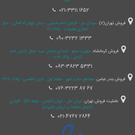
۴۰۸
021-3311 1652
فروش تهران(2):
میدان حر - خیابان امام خمینی - نبش چهارراه کمالی - مرکز
تجاری فضیلت - پلاک ۱۷
090-3232 1333
فروش کرمانشاه:
چهارره سیلو - ابتدای خیابان سید جمال ‌الدین اسد
آبادی - پلاک 1016
083-3823 5331
فروش بندر عباس:
مجتمع ستاره شهر - طبقه اول - لاین اطلسی - پلاک 2-69
076-3223 87 67
عاملیت فروش تهران:
ایران مال - ایوان الماس - طبقه G3 - کاوانی
(اعمال مالیات بر ارزش افزوده)
021-4767 2864