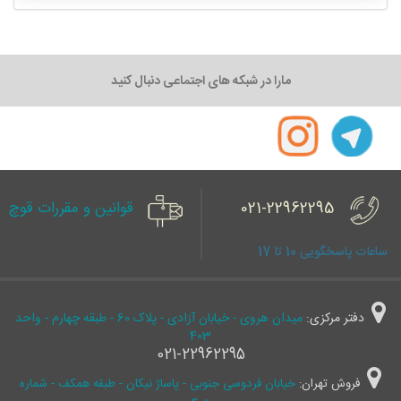
مارا در شبکه های اجتماعی دنبال کنید
021-22962295
قوانین و مقررات قوچ
ساعات پاسخگویی 10 تا 17
دفتر مرکزی:
میدان هروی - خیابان آزادی - پلاک 60 - طبقه چهارم - واحد
403
021-22962295
فروش تهران:
خیابان فردوسی جنوبی - پاساژ نیکان - طبقه همکف - شماره