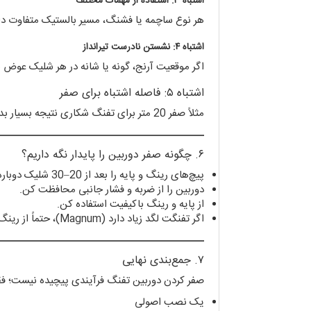
اشتباه ۳: استفاده از مهمات مختلف
هر نوع ساچمه یا فشنگ، مسیر بالستیک متفاوت دار
اشتباه ۴: نشستن نادرست تیرانداز
اگر موقعیت آرنج، گونه یا شانه در هر شلیک عوض ش
اشتباه ۵: فاصله اشتباه برای صفر
مثلاً صفر 20 متر برای تفنگ شکاری نتیجه بسیار بدی می‌دهد.
۶. چگونه صفر دوربین را پایدار نگه داریم؟
پیچ‌های رینگ و پایه را بعد از 20–30 شلیک دوباره چک کن.
دوربین را از ضربه و فشار جانبی محافظت کن.
از پایه و رینگ باکیفیت استفاده کن.
اگر تفنگت لگد زیاد دارد (Magnum)، حتماً از رینگ قفل‌دار، یک‌تکه یا مدل‌های Heavy Duty استفاده کن.
۷. جمع‌بندی نهایی
صفر کردن دوربین تفنگ فرآیندی پیچیده نیست؛ فقط
یک نصب اصولی