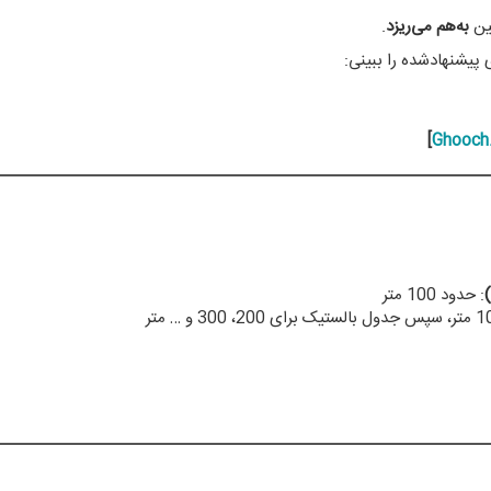
بین
به‌هم می‌ریزد
.
پیشنهادشده را ببینی:
]
Ghooch
: حدود 100 متر