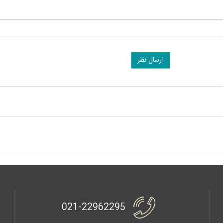
ارسال نظر
021-22962295