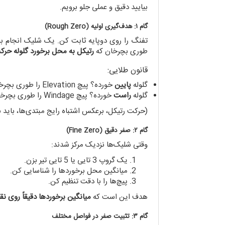
بیایید دقیق و عملی جلو برویم.
گام ۱: هدف‌گیری اولیه (Rough Zero)
تفنگ را روی دوپایه ثابت کن. یک شلیک انجام ب
طوری بچرخان که
رتیکل به محل برخورد گلوله حرک
قانون طلایی:
گلوله
پایین
خورده؟ پیچ Elevation را طوری بچرخان که
گلوله
راست
خورده؟ پیچ Windage را طوری بچرخان که
(حرکت رتیکل، برعکس اشتباه رایج مبتدی‌ها، باید
گام ۲: صفر دقیق (Fine Zero)
وقتی شلیک‌ها نزدیک مرکز شدند:
یک گروپ 3 تایی یا 5 تایی تیر بزن.
میانگین محل برخوردها را شناسایی کن.
پیچ‌ها را با دقت تنظیم کن.
هدف این است که
میانگین برخوردها دقیقاً روی ن
گام ۳: تثبیت صفر در فواصل مختلف