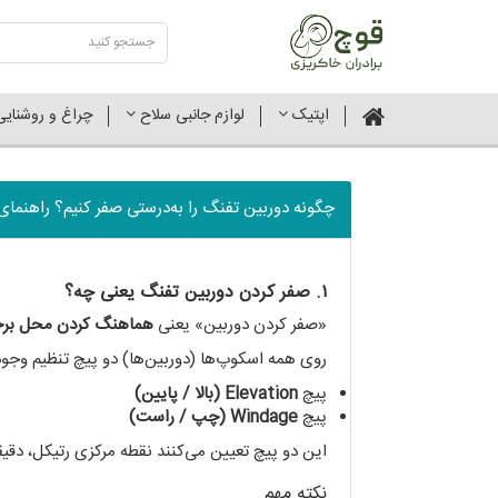
اپتیک
لوازم جانبی سلاح
چراغ و روشنای
چگونه دوربین تفنگ را به‌درستی صفر کنیم؟ راهنمای گ
۱. صفر کردن دوربین تفنگ یعنی چه؟
«صفر کردن دوربین» یعنی
هماهنگ کردن محل برخو
روی همه اسکوپ‌ها (دوربین‌ها) دو پیچ تنظیم وجود 
پیچ
Elevation (بالا / پایین)
پیچ
Windage (چپ / راست)
این دو پیچ تعیین می‌کنند نقطه مرکزی رتیکل، دقیقاً
نکته مهم