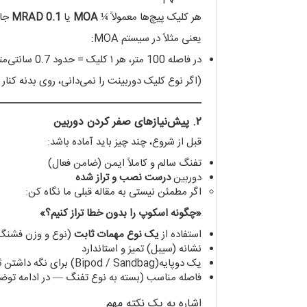
هر کلیک پیچ‌ها معمولاً
¼ MOA
یا
0.1 MRAD
جاب
یعنی مثلاً در سیستم MOA:
در فاصله 100 متر، هر ۱ کلیک = حدود 0.7 سانتی‌متر جابه‌جایی
(اگر نوع کلیک دوربینت را نمی‌دانی، روی بدنه کنار 
۲. پیش‌نیازهای صفر کردن دوربین
قبل از شروع، چند چیز باید آماده باشد:
تفنگ سالم و کاملاً ایمن (ضامن فعال)
دوربین
درست نصب و تراز شده
اگر مطمئن نیستی به مقاله قبلی ما نگاه کن:
«چگونه اسکوپ را بدون خطا تراز کنیم؟»
استفاده از
یک نوع مهمات ثابت
(نوع و وزن فشنگ/س
نشانه (سیبل) تمیز و استاندارد
یک دوپایه(Bipod / Sandbag) برای نگه داشتن ثابت تفنگ
فاصله مناسب (بسته به نوع تفنگ — در ادامه توض
اشاره به یک نکته مهم