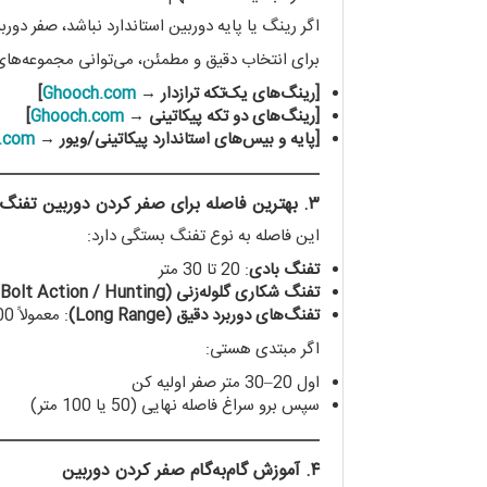
اگر رینگ یا پایه دوربین استاندارد نباشد، صفر دور
برای انتخاب دقیق و مطمئن، می‌توانی مجموعه‌های 
[رینگ‌های یک‌تکه ترازدار →
Ghooch.com
]
[رینگ‌های دو تکه پیکاتینی →
Ghooch.com
]
[پایه و بیس‌های استاندارد پیکاتینی/ویور →
.com
۳. بهترین فاصله برای صفر کردن دوربین تفنگ
این فاصله به نوع تفنگ بستگی دارد:
تفنگ بادی
: 20 تا 30 متر
تفنگ شکاری گلوله‌زنی (Bolt Action / Hunting)
تفنگ‌های دوربرد دقیق (Long Range)
: معمولاً 100 متر، سپس جدول بالستیک برای 200، 300 و … متر
اگر مبتدی هستی:
اول 20–30 متر صفر اولیه کن
سپس برو سراغ فاصله نهایی (50 یا 100 متر)
۴. آموزش گام‌به‌گام صفر کردن دوربین