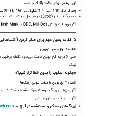
این بخش برای دقت بالا لازم است:
بعد از صفر 100 متر، 2–3 شلیک در 150 یا 200 متر تست کن.
معمولاً افت تیر (Drop) در فواصل مختلف ثابت نیست.
اگر دوربینت رتیکل
Mil-Dot
,
BDC
یا
Hash Mark
۵. نکات بسیار مهم برای صفر کردن (اشتباهاتی که خیلی‌ها مرتکب می‌شوند)
اشتباه ۱: تراز نبودن دوربین
حتی 2 درجه کج بودن باعث می‌شود نقطه برخورد در فواصل بیشتر کاملاً منحرف شود.
لینک:
«چگونه اسکوپ را بدون خطا تراز کنیم؟»
اشتباه ۲: لق بودن یا سفت نبودن رینگ‌ها
اگر پیچ‌های رینگ درست تورک نشده باشند، دوربی
اگر به رینگ مطمئن نیستی:
[رینگ‌های محکم و تست‌شده در قوچ →
och.com