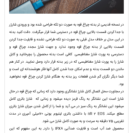
در نسخه قدیمی تر بدنه چراغ قوه به صورت دو تکه طراحی شده بود و ورودی شارژر
با جدا کردن قسمت بالایی چراغ قوه در دسترس شما قرار میگرفت. دقت کنید بدنه
در این مدل بر خلاف مدل قبلی به صورت دو تکه طراحی نشده و قابلیت جدا کردن
قسمت بالایی از بدنه چراغ قوه وجود ندارد و جهت شارژ مجدد چراغ قوه و
دسترسی به پورت شارژ مغناطیسی کافی است بدنه محصول را بچرخانید و کابل
شارژ را به پورت شارژ مغناطیسی که در زیر بدنه قرار دارد وصل نمایید. در کنار هم
ماندن دو قسمت بدنه و عدم امکان جدا شدن کامل آنها فکر هوشمندانه ای است و
شما دیگر نگران گم شدن قطعات ریز بدنه به هنگام شارژ کردن چراغ قوه نخواهید
بود.
در مجاورت محل اتصال کابل شارژ نشانگری وجود دارد که زمانی که چراغ قوه در حال
شارژ است این نشانگر به رنگ قرمز دیده میشود و زمانی که شارژ باتری کامل
میشود این نشانگر به رنگ سبز در می آید و شما را از کامل شدن میزان شارژ باتری
مطلع میکند. i1R 2 EOS با داشتن باتری لیتیوم یونی 70میلی آمپری در مدت
تقریبی 75 دقیقه به سرعت و به صورت‌ کامل شارژ می شود.
محصول ضد آب است و قابلیت ضدآبی IPX8 را دارد, به این مفهوم که این