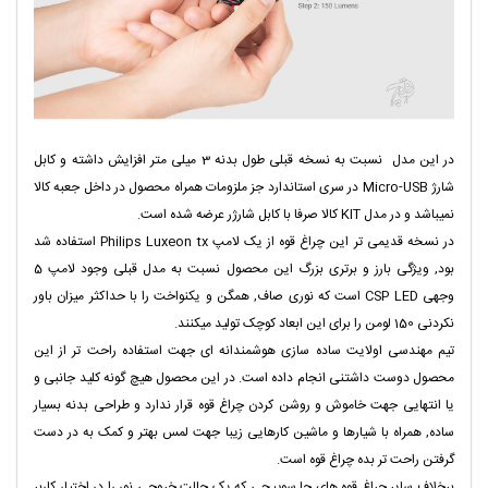
در این مدل نسبت به نسخه قبلی طول بدنه 3 میلی متر افزایش داشته و کابل
شارژ Micro-USB در سری استاندارد جز ملزومات همراه محصول در داخل جعبه کالا
نمیباشد و در مدل KIT کالا صرفا با کابل شارژر عرضه شده است.
در نسخه قدیمی تر این چراغ قوه از یک لامپ Philips Luxeon tx استفاده شد
بود, ویژگی بارز و برتری بزرگ این محصول نسبت به مدل قبلی وجود لامپ 5
وجهی CSP LED است که نوری صاف, همگن و یکنواخت را با حداکثر میزان باور
نکردنی 150 لومن را برای این ابعاد کوچک تولید میکنند.
تیم مهندسی اولایت ساده سازی هوشمندانه ای جهت استفاده راحت تر از این
محصول دوست داشتنی انجام داده است. در این محصول هیچ گونه کلید جانبی و
یا انتهایی جهت خاموش و روشن کردن چراغ قوه قرار ندارد و طراحی بدنه بسیار
ساده, همراه با شیارها و ماشین کارهایی زیبا جهت لمس بهتر و کمک به در دست
گرفتن راحت تر بده چراغ قوه است.
برخلاف سایر چراغ قوه های جا سوییچی که یک حالت خروجی نور را در اختیار کاربر