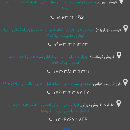
فروش تهران:
خیابان فردوسی جنوبی - پاساژ نیکان - طبقه همکف - شماره
۴۰۸
021-3311 1652
فروش تهران(2):
میدان حر - خیابان امام خمینی - نبش چهارراه کمالی - مرکز
تجاری فضیلت - پلاک ۱۷
090-3232 1333
فروش کرمانشاه:
چهارره سیلو - ابتدای خیابان سید جمال ‌الدین اسد
آبادی - پلاک 1016
083-3823 5331
فروش بندر عباس:
مجتمع ستاره شهر - طبقه اول - لاین اطلسی - پلاک 2-69
076-3223 87 67
عاملیت فروش تهران:
ایران مال - ایوان الماس - طبقه G3 - کاوانی
(اعمال مالیات بر ارزش افزوده)
021-4767 2864