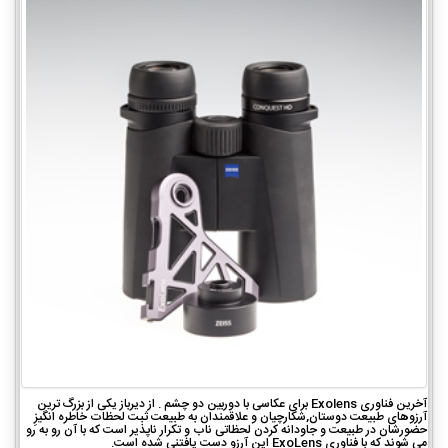
آخرین فناوری Exolens برای عکاسی با دوربین دو چشم . از دیرباز یکی از بزرگ ترین
آرزوهای طبیعت دوستان,شکارچیان و علاقمندان به طبیعت ثبت لحظات خاطره انگیزِ
حضورشان در طبیعت و جاودانه کردن لحظاتی ناب و تکرار ناپذیر است که با آن رو به رو
می شوند که با فناوری ExoLens این آرزو دست یافتنی شده است.