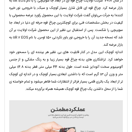
در سال 2018 شرکت اولایت چراغ قوه ای در ابعاد جا سوئیچی را با نام i1R EOS به
بازار عرضه کرد. چراغ قوه ای قابل شارژ, بسیار کوچک و سبک, با خروجی نور خیره
کننده! به جرأت می‌توان گفت شرکت اولایت با این محصول رکورد عرضه محصولی با
کیفیت در بخش مشخصات فنی برای کوچکترین چراغ قوه حرفه ای دنیا در ابعاد جا
سوییچی را شکست. پس از استقبال بی نظیر از این محصول شرکت اولایت بر آن
شد که نسخه جدید آن را با خروجی نور باور نکردنی 150 لومن, با نام i1R 2 EOS به
بازار عرضه کند.
اندازه کوچک این مدل در کنار قابلیت های بی نظیر هر بیننده ای را مسحور خود
خواهد کرد. تراشکاری های بدنه چراغ قوه بسیار زیبا و به رنگ مشکی و از جنس
آلومینیوم سخت آنودایز شده است. طول بدنه 44 میلی متر, قطر بدنه 14.8 میلی
متر و وزن آن 13 گرم است که با داشتن ابعادی بسیار کوچک و در اندازه ای کوچک
تر از ابعاد یک باتری قلمی بسیار فراتر از انتظارات شما ظاهر میشود و تمام خواسته ی
شما را از محل داشتن یک چراغ قوه کوچک همیشه همراه برآورده میکند.