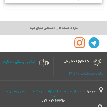
مارا در شبکه های اجتماعی دنبال کنید
021-22962295
قوانین و مقررات قوچ
ساعات پاسخگویی 10 تا 17
دفتر مرکزی:
میدان هروی - خیابان آزادی - پلاک 60 - طبقه چهارم - واحد
403
021-22962295