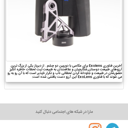
آخرین فناوری Exolens برای عکاسی با دوربین دو چشم . از دیرباز یکی از بزرگ ترین
آرزوهای طبیعت دوستان,شکارچیان و علاقمندان به طبیعت ثبت لحظات خاطره انگیزِ
حضورشان در طبیعت و جاودانه کردن لحظاتی ناب و تکرار ناپذیر است که با آن رو به رو
می شوند که با فناوری ExoLens این آرزو دست یافتنی شده است.
مارا در شبکه های اجتماعی دنبال کنید