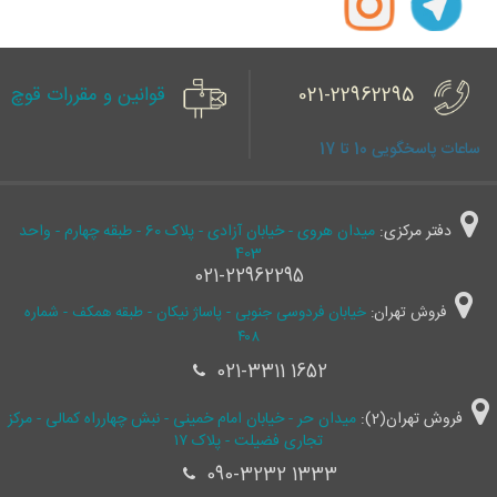
021-22962295
قوانین و مقررات قوچ
ساعات پاسخگویی 10 تا 17
دفتر مرکزی:
میدان هروی - خیابان آزادی - پلاک 60 - طبقه چهارم - واحد
403
021-22962295
فروش تهران:
خیابان فردوسی جنوبی - پاساژ نیکان - طبقه همکف - شماره
۴۰۸
021-3311 1652
فروش تهران(2):
میدان حر - خیابان امام خمینی - نبش چهارراه کمالی - مرکز
تجاری فضیلت - پلاک ۱۷
090-3232 1333