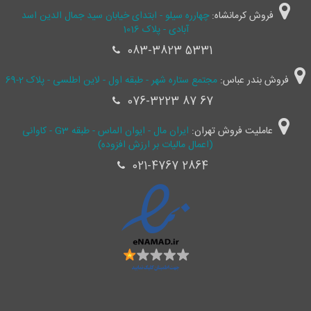
فروش کرمانشاه:
چهارره سیلو - ابتدای خیابان سید جمال ‌الدین اسد
آبادی - پلاک 1016
083-3823 5331
فروش بندر عباس:
مجتمع ستاره شهر - طبقه اول - لاین اطلسی - پلاک 2-69
076-3223 87 67
عاملیت فروش تهران:
ایران مال - ایوان الماس - طبقه G3 - کاوانی
(اعمال مالیات بر ارزش افزوده)
021-4767 2864