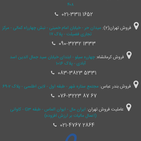
۴۰۸
021-3311 1652
فروش تهران(2):
میدان حر - خیابان امام خمینی - نبش چهارراه کمالی - مرکز
تجاری فضیلت - پلاک ۱۷
090-3232 1333
فروش کرمانشاه:
چهارره سیلو - ابتدای خیابان سید جمال ‌الدین اسد
آبادی - پلاک 1016
083-3823 5331
فروش بندر عباس:
مجتمع ستاره شهر - طبقه اول - لاین اطلسی - پلاک 2-69
076-3223 87 67
عاملیت فروش تهران:
ایران مال - ایوان الماس - طبقه G3 - کاوانی
(اعمال مالیات بر ارزش افزوده)
021-4767 2864