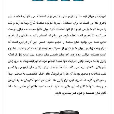
امروزه در چراغ قوه ها از باتری های لیتیوم یون استفاده می شود.مشخصه این
باطری ها این است که برای استفاده ، نیاز به دوازده ساعت شارژ اولیه ندارند و شما
با هر مقدار شارژ می توانید از آنها استفاده کنید. برای شارژ مجدد هم نیازی نیست
صبر کنید تا باطری کاملا تخلیه شود. هر زمان که احساس کردید مقداری از باطری
خالی شده می توانید شارژ مجدد را انجام دهید. حسن این کار در این است که
دیگر وقت زیادی را برای شارژ کردن از صفر تا صددرصد از دست نمی دهید. اما بهتر
است همیشه مراقب ده درصد آخر شارژ باشید. شارژ مجدد بهتر است قبل از اینکه
باتری به ده درصد نهایی ظرفیت خود برسد انجام شود در غیر اینصورت به مرور زمان
عمر باتری کاهش پیدا می کند. حدود 10 سال پیش باتری های لیتیومی را کسی
نمی شناخت و مجبور بودید آن ها را در فروشگا های خیلی تخصصی به سختی پیدا
و خریداری کنید. اما امروزه این نوع باتری ها تقریبا در تمام الکتریکی ها به فروش
می رسند. تنها اشکالی که این باتری ها دارند قیمت نسبتا بالای آن ها می باشد اما
قابل شارژ هستند و طول عمر بیشتری دارند.