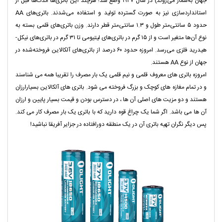
جهان به‌شمار می‌روند) در سال ۱۹۴۷ وضع شد؛ هرچند این باتری‌ها مدت‌ها قبل از
استانداردسازی نیز به صورت گسترده تولید و استفاده می‌شدند. باتری‌های AA
حدود ۵ سانتی‌متر طول و ۱.۳ سانتی‌متر قطر دارند. وزن باتری‌های قلمی بسته به
نوع آن‌ها متغیر است و از ۱۵ گرم در باتری‌های لیتیومی تا ۳۱ گرم در باتری‌های نیکل-
هیدرید فلزی می‌رسد. امروزه حدود ۶۰ درصد از باتری‌های آلکالاین فروخته‌شده در
جهان از نوع AA هستند.
امروزه باتری های معروف قلمی و نیم قلمی یک بار مصرف را تقریبا همه می شناسند
و در تمام مغازه های کوچک و بزرگ فروخته می شود. باتری های آلکالاین بسیارارزان
هستند و دو مزیت های اصلی آن ها ، در دسترس بودن و قیمت بسیار پایین و ارزان
آن ها می باشد. اگر شما یک چراغ قوه دارید که با باتری یک بار مصرف کار می کند.
پس دیگر نگران تهیه باتری آن در یک منطقه دورافتاده در جزایر آفریقا نباشید!