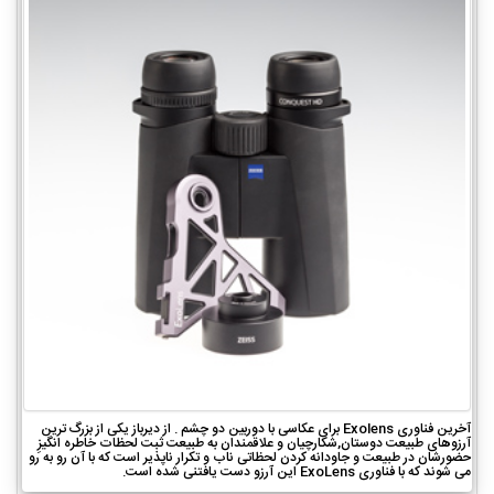
آخرین فناوری Exolens برای عکاسی با دوربین دو چشم . از دیرباز یکی از بزرگ ترین
آرزوهای طبیعت دوستان,شکارچیان و علاقمندان به طبیعت ثبت لحظات خاطره انگیزِ
حضورشان در طبیعت و جاودانه کردن لحظاتی ناب و تکرار ناپذیر است که با آن رو به رو
می شوند که با فناوری ExoLens این آرزو دست یافتنی شده است.