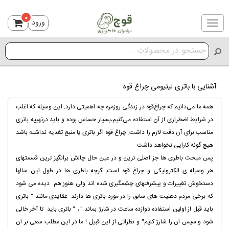
0
ورود
Toggle
navigation
آشنایی با باتری لیتیومی چراغ قوه
همه ما می‌دانیم که چراغ‌قوه در زندگی روزمره چه اهمیتی دارد. این وسیله که اغلب
در شرایط اضطراری از آن استفاده می‌کنیم،بسیار حساس بوده و باید درتهییه باتری
مناسب برای آن دقت لازم را داشت. چراغ قوه اگر باتری یا منبع تغذیه نداشته باشد
هیچ گونه کارایی نخواهد داشت.
پس مبحث باطری ها جز اصلی ترین و در عین حال چالش برانگیز ترین قسمتهای
هر وسیله ی الکترونیکی و چراغ قوه است. گرچه باطری ها در طول این سالها
دستخوش تغییرات و پیشرفتهای چشمگیری شده اند ولی هنوز هم دیده می شود
که برخی مردم ذهنیت های سابق را در مورد باتری ها دارند. عقایدی مانند " باتری
باید قبل از اولین استفاده دوازده ساعت در شارژ بماند " ، " باتری باید تا آخر خالی
شود و سپس آن را شارژ کنیم" و نظراتی از این قبیل ! ما در این مطلب سعی بر آن