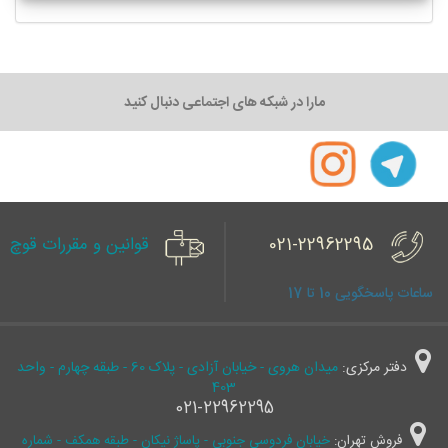
مارا در شبکه های اجتماعی دنبال کنید
021-22962295
قوانین و مقررات قوچ
ساعات پاسخگویی 10 تا 17
دفتر مرکزی:
میدان هروی - خیابان آزادی - پلاک 60 - طبقه چهارم - واحد
403
021-22962295
فروش تهران:
خیابان فردوسی جنوبی - پاساژ نیکان - طبقه همکف - شماره